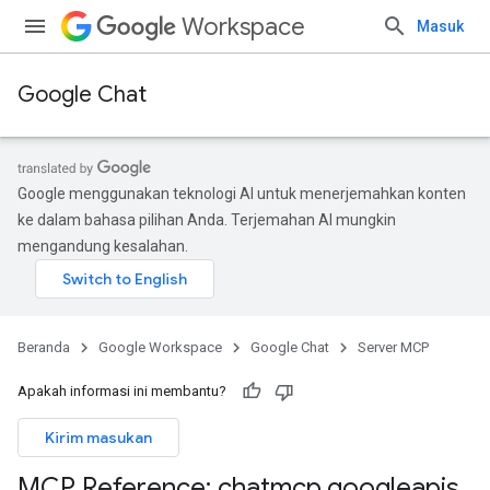
Workspace
Masuk
Google Chat
Google menggunakan teknologi AI untuk menerjemahkan konten
ke dalam bahasa pilihan Anda. Terjemahan AI mungkin
mengandung kesalahan.
Beranda
Google Workspace
Google Chat
Server MCP
Apakah informasi ini membantu?
Kirim masukan
MCP Reference: chatmcp
.
googleapis
.