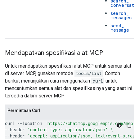
search
_
conversati
search
_
messages
send
_
message
Mendapatkan spesifikasi alat MCP
Untuk mendapatkan spesifikasi alat MCP untuk semua alat
di server MCP, gunakan metode
tools/list
. Contoh
berikut menunjukkan cara menggunakan
curl
untuk
mencantumkan semua alat dan spesifikasinya yang saat ini
tersedia dalam server MCP.
Permintaan Curl
curl
--location
'https://chatmcp.googleapis.com/mcp/v
--header
'content-type: application/json'
\
--header
'accept: application/json, text/event-stream