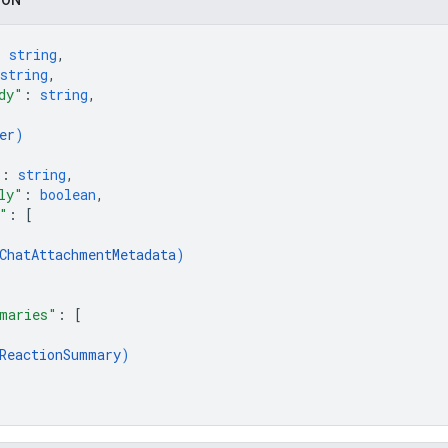
: 
string
,
string
,
dy"
: 
string
,
er
)
"
: 
string
,
ly"
: 
boolean
,
"
: 
[
ChatAttachmentMetadata
)
maries"
: 
[
ReactionSummary
)