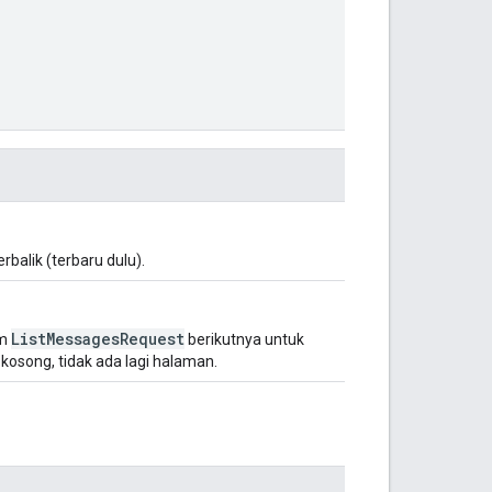
rbalik (terbaru dulu).
ListMessagesRequest
am
berikutnya untuk
kosong, tidak ada lagi halaman.