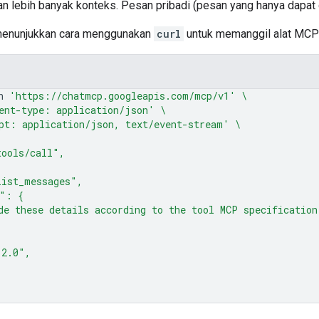
 lebih banyak konteks. Pesan pribadi (pesan yang hanya dapat dil
 menunjukkan cara menggunakan
curl
untuk memanggil alat MC
n
'https://chatmcp.googleapis.com/mcp/v1'
\
ent-type: application/json'
\
pt: application/json, text/event-stream'
\
tools/call",
list_messages",
s": {
de these details according to the tool MCP specification
"2.0",