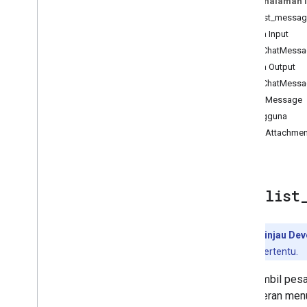
Pada halaman i
list
_
messages
Alat: list_messa
search
_
messages
Skema Input
search
_
conversations
ListChatMess
send
_
message
Skema Output
ListChatMess
ChatMessage
Pengguna
ChatAttachme
Alat:
list
Pratinjau Dev
ke fitur tertentu.
Mengambil pesan
pemfilteran menu