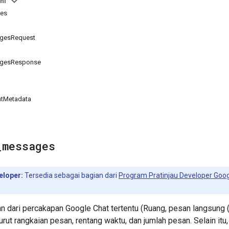
ni
ges
agesRequest
agesResponse
ntMetadata
_
messages
eloper:
Tersedia sebagai bagian dari
Program Pratinjau Developer Goo
 dari percakapan Google Chat tertentu (Ruang, pesan langsung
rut rangkaian pesan, rentang waktu, dan jumlah pesan. Selain itu