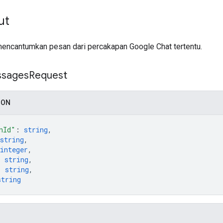
ut
encantumkan pesan dari percakapan Google Chat tertentu.
sages
Request
SON
nId"
: 
string
,
string
,
integer
,
: 
string
,
: 
string
,
string