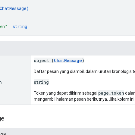
ChatMessage
)
ken"
: 
string
object (
ChatMessage
)
Daftar pesan yang diambil, dalam urutan kronologis te
n
string
page_token
Token yang dapat dikirim sebagai
dal
mengambil halaman pesan berikutnya. Jika kolom ini 
ge
SON