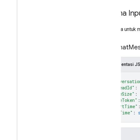
Skema Inp
Meminta untuk m
List
Chat
Mes
Representasi J
{
"conversatio
"threadId"
: 
"pageSize"
: 
"pageToken"
"startTime"
"endTime"
: 
}
Kolom