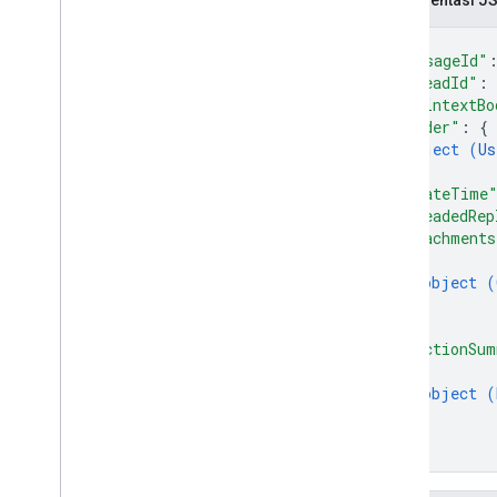
{
"messageId"
"threadId"
: 
"plaintextBo
"sender"
: 
{
object (
Us
}
,
"createTime
"threadedRep
"attachments
{
object (
}
]
,
"reactionSum
{
object (
}
]
}