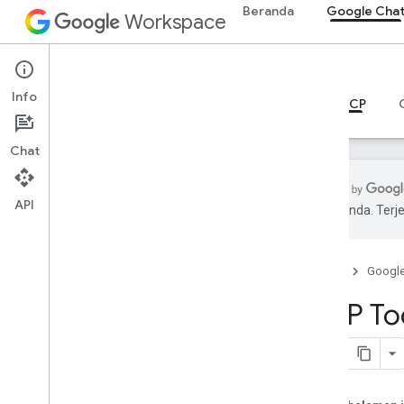
Beranda
Google Cha
Workspace
Google Chat
Info
Ringkasan
Panduan
Referensi
Server MCP
Chat
API
pilihan Anda. Te
Panduan
Mengonfigurasi server MCP Chat
Anda
Beranda
Googl
MCP Too
Referensi
Referensi MCP
Ringkasan
Alat