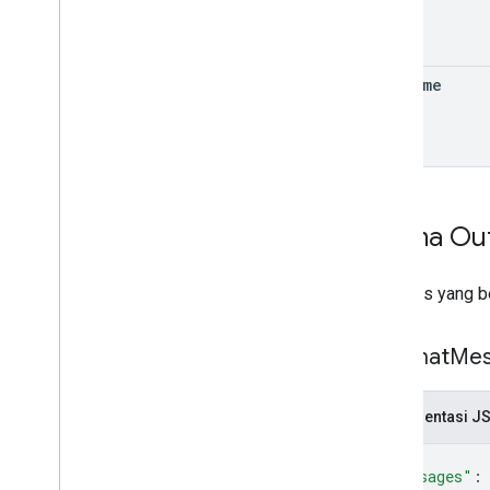
end
Time
Skema Ou
Respons yang ber
List
Chat
Mes
Representasi J
{
"messages"
: