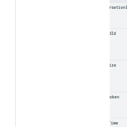
conversation
thread
Id
page
Size
page
Token
start
Time