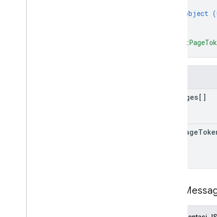
{
object (
}
]
,
"nextPageTo
}
Kolom
messages[]
next
Page
Toke
Chat
Messa
Representasi J