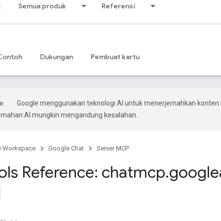
t
Semua produk
Referensi
Contoh
Dukungan
Pembuat kartu
Google menggunakan teknologi AI untuk menerjemahkan konten
rjemahan AI mungkin mengandung kesalahan.
e Workspace
Google Chat
Server MCP
ls Reference: chatmcp
.
google