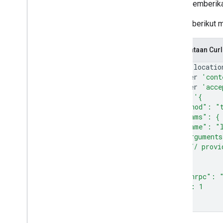
untuk memberikan
Contoh berikut
Permintaan Curl
curl
--locatio
--header
'cont
--header
'acce
--data
'{
  "method": "
  "params": {
    "name": "
    "argument
      // provi
    }
  },
  "jsonrpc": 
  "id": 1
}'