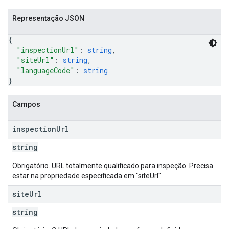
Representação JSON
{
"inspectionUrl"
: 
string
,
"siteUrl"
: 
string
,
"languageCode"
: 
string
}
Campos
inspection
Url
string
Obrigatório. URL totalmente qualificado para inspeção. Precisa
estar na propriedade especificada em "siteUrl".
site
Url
string