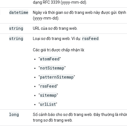
dạng RFC 3339 (yyyy-mm-dd).
d
datetime
Ngày và thời gian sơ đồ trang web này được gửi. Địn
(yyyy-mm-dd).
string
URL của sơ đồ trang web.
string
rss
Feed
Loại sơ đồ trang web. Ví dụ:
.
Các giá trị được chấp nhận là:
atomFeed
"
"
notSitemap
"
"
patternSitemap
"
"
rssFeed
"
"
sitemap
"
"
urlList
"
"
long
Số cảnh báo cho sơ đồ trang web. Đây thường là nhữ
trong sơ đồ trang web.