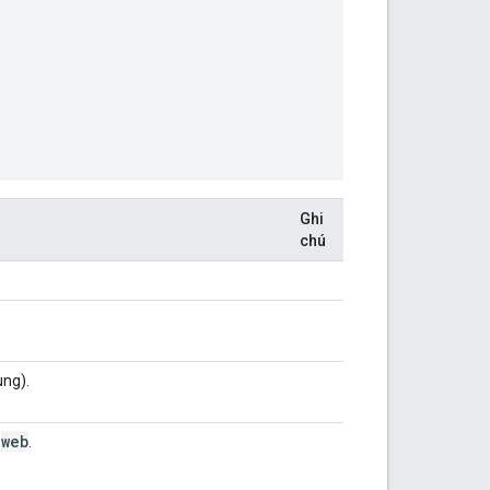
Ghi
chú
ung).
web
:
.