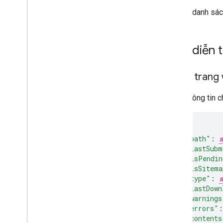
Để biết danh sá
Biểu diễn 
Sơ đồ tran
Chứa thông tin c
"path"
:
s
"lastSubm
"isPendin
"isSitema
"type"
:
s
"lastDown
"warnings
"errors"
:
"contents