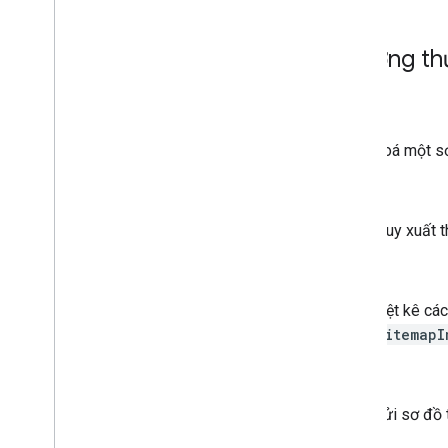
Phương th
xóa
Xoá một sơ
nhận
Truy xuất 
list
Liệt kê cá
sitemapI
gửi
Gửi sơ đồ 