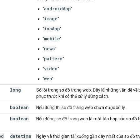
androidApp
"
"
image
"
"
iosApp
"
"
mobile
"
"
news
"
"
pattern
"
"
video
"
"
web
"
"
long
Số lỗi trong sơ đồ trang web. Đây là những vấn đề về
phục trước khi có thể xử lý đúng cách.
boolean
Nếu đúng thì sơ đồ trang web chưa được xử lý.
boolean
Nếu đúng, sơ đồ trang web là một tập hợp các sơ đồ 
ed
datetime
Ngày và thời gian tải xuống gần đây nhất của sơ đồ t