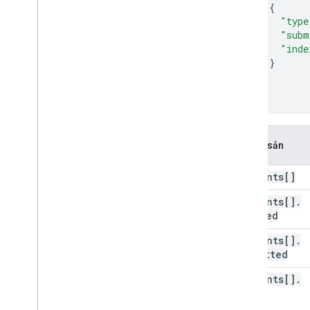
"type
"subm
"inde
]
}
Tên tài sản
contents[]
contents[]
.
indexed
contents[]
.
submitted
contents[]
.
type