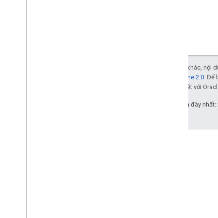
Trừ phi có lưu ý khác, nội
Giấy phép Apache 2.0
. Để 
các đơn vị liên kết với Oracl
Cập nhật lần gần đây nhất:
Diễn đàn
Tìm câu trả lời và kết nối với
các chủ sở hữu trang web
khác