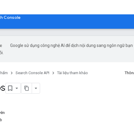
ch Console
Google sử dụng công nghệ AI để dịch nội dung sang ngôn ngữ bạn ư
ỗi.
phẩm
Search Console API
Tài liệu tham khảo
Thông
ps
yên
eb