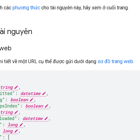
ch các
phương thức
cho tài nguyên này, hãy xem ở cuối trang.
tài nguyên
g web
hi tiết về một URL cụ thể được gửi dưới dạng
sơ đồ trang web
.
tring
,
itted"
:
datetime
,
g"
:
boolean
,
psIndex"
:
boolean
,
tring
,
loaded"
:
datetime
,
"
:
long
,
long
,
"
:
[