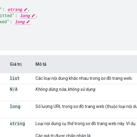
"
:
string
,
itted"
:
long
,
xed"
:
long
Giá trị
Mô tả
list
Các loại nội dung khác nhau trong sơ đồ trang web.
N
/
A
Không dùng nữa; không sử dụng.
long
Số lượng URL trong sơ đồ trang web (thuộc loại nội d
string
Loại nội dung cụ thể trong sơ đồ trang web này. Ví dụ
Các giá trị được chấp nhận là: