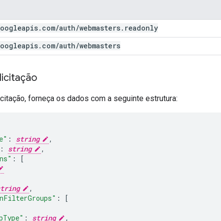
oogleapis
.
com
/
auth
/
webmasters
.
readonly
oogleapis
.
com
/
auth
/
webmasters
icitação
citação, forneça os dados com a seguinte estrutura:
e"
:
string
,
:
string
,
ns"
:
[
tring
,
nFilterGroups"
:
[
pType"
:
string
,