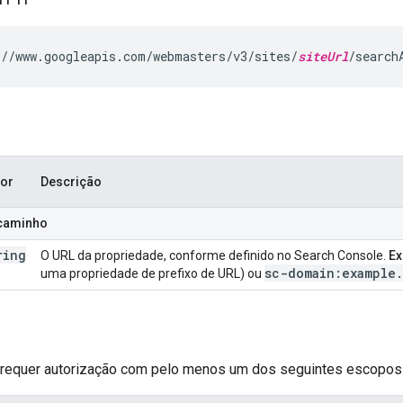
//www.googleapis.com/webmasters/v3/sites/
siteUrl
/search
lor
Descrição
caminho
ring
O URL da propriedade, conforme definido no Search Console.
Ex
sc-domain:example
.
uma propriedade de prefixo de URL) ou
o requer autorização com pelo menos um dos seguintes escopos