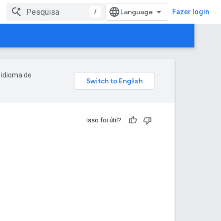
/
Fazer login
 idioma de
Isso foi útil?