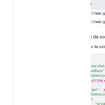
Escopo
https:
/
/
www
.
g
https:
/
/
www
.
g
Corpo da sol
No corpo da soli
"startDat
"endDate"
"dimensio
string
],
"type"
:
s
"dimensio
"grou