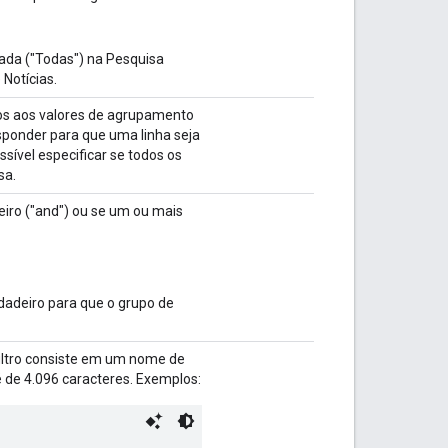
inada ("Todas") na Pesquisa
 Notícias.
ados aos valores de agrupamento
sponder para que uma linha seja
ssível especificar se todos os
sa.
eiro ("and") ou se um ou mais
rdadeiro para que o grupo de
 filtro consiste em um nome de
de 4.096 caracteres. Exemplos: