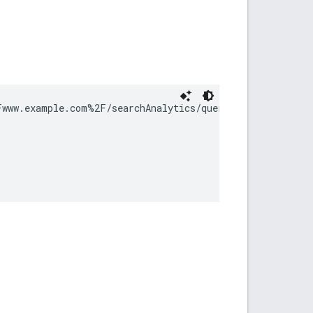
www.example.com%2F/searchAnalytics/query?key={MY_API_KE