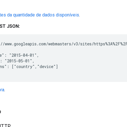
ites da quantidade de dados disponíveis
.
ST JSON:
//www.googleapis.com/webmasters/v3/sites/https%3A%2F%2F
e": "2015-04-01",

: "2015-05-01",

ns": ["country","device"]

ora
.
o
HTTP