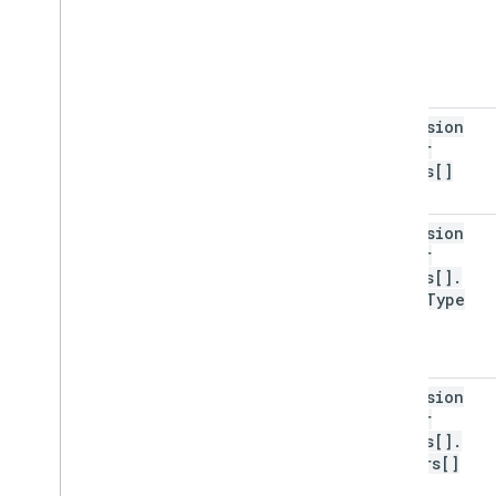
dimension
Filter
Groups[]
dimension
Filter
Groups[]
.
group
Type
dimension
Filter
Groups[]
.
filters[]