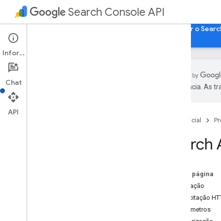
Search Console API
Página inicial
Guias
Referência
Acessar o Searc
Informações
Chat
preferência. As t
Lista de métodos
Mensagens de erro padrão
API
Página inicial
Pr
Search Analytics
Visão geral
Search 
consulta
Sitemaps
Sites
Nesta página
Inspeção de URL
Solicitação
Solicitação HT
Parâmetros