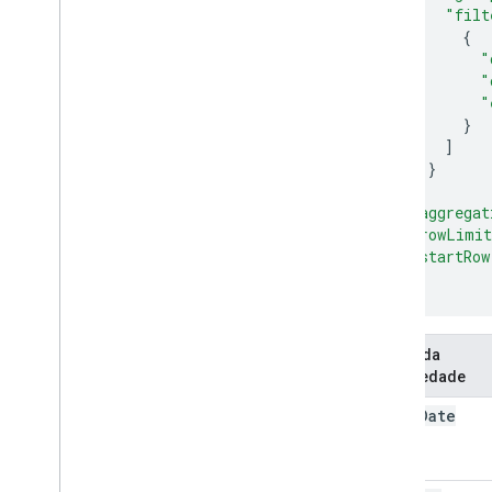
"filt
"
"
"
]
],
"aggregat
"rowLimi
"startRow
}
Nome da
propriedade
start
Date