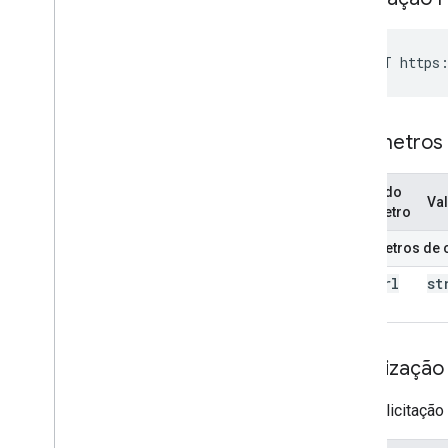
POST https:
Parâmetros
Nome do
Va
parâmetro
Parâmetros de 
site
Url
st
Autorização
Esta solicitaçã