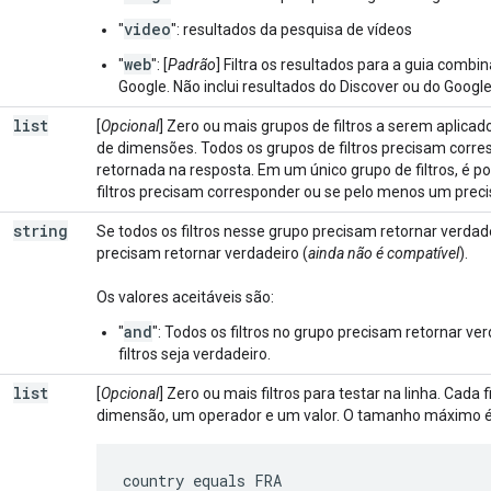
video
"
": resultados da pesquisa de vídeos
web
"
": [
Padrão
] Filtra os resultados para a guia comb
Google. Não inclui resultados do Discover ou do Google
list
[
Opcional
] Zero ou mais grupos de filtros a serem aplic
de dimensões. Todos os grupos de filtros precisam corre
retornada na resposta. Em um único grupo de filtros, é po
filtros precisam corresponder ou se pelo menos um preci
string
Se todos os filtros nesse grupo precisam retornar verdad
precisam retornar verdadeiro (
ainda não é compatível
).
Os valores aceitáveis são:
and
"
":
Todos os filtros no grupo precisam retornar ve
filtros s
eja verdadeiro.
list
[
Opcional
] Zero ou mais filtros para testar na linha. Cada
dimensão, um operador e um valor. O tamanho máximo é 
country equals FRA
