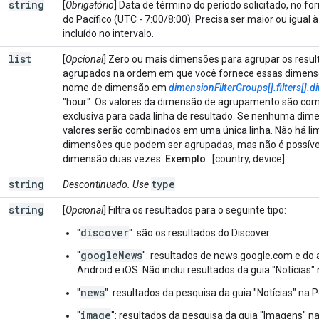
string
[
Obrigatório
] Data de término do período solicitado, no 
do Pacífico (UTC - 7:00/8:00). Precisa ser maior ou igual à 
incluído no intervalo.
list
[
Opcional
] Zero ou mais dimensões para agrupar os resul
agrupados na ordem em que você fornece essas dimensõ
nome de dimensão em
dimensionFilterGroups[].filters[].
"hour".
Os valores da dimensão de agrupamento são com
exclusiva para cada linha de resultado. Se nenhuma dime
valores serão combinados em uma única linha. Não há li
dimensões que podem ser agrupadas, mas não é possív
dimensão duas vezes.
Exemplo
: [country, device]
string
type
Descontinuado. Use
string
[
Opcional
] Filtra os resultados para o seguinte tipo:
discover
"
": são os resultados do Discover.
googleNews
"
": resultados de news.google.com e do 
Android e iOS. Não inclui resultados da guia "Notícias
news
"
": resultados da pesquisa da guia "Notícias" na 
image
"
": resultados da pesquisa da guia "Imagens" n