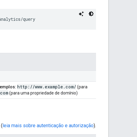
Analytics/query
http:
/
/
www
.
example
.
com
/
emplos:
(para
com
(para uma propriedade de domínio)
 (
leia mais sobre autenticação e autorização
).