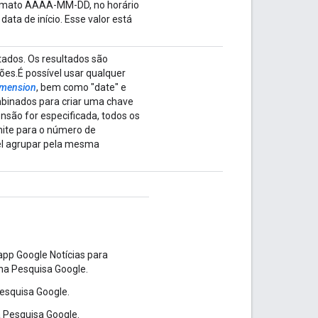
formato AAAA-MM-DD, no horário
data de início. Esse valor está
tados.
Os resultados são
es.É possível usar qualquer
dimension
, bem como "date" e
binados para criar uma chave
nsão for especificada, todos os
mite para o número de
el agrupar pela mesma
app Google Notícias para
" na Pesquisa Google.
Pesquisa Google.
a Pesquisa Google.