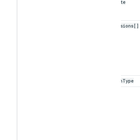
end
Date
dimensions[]
search
Type
type