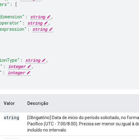
ers"
:
[
dimension"
:
string
,
operator"
:
string
,
expression"
:
string
ionType"
:
string
,
t"
:
integer
,
"
:
integer
Valor
Descrição
string
[
Obrigatório
] Data de início do período solicitado, no f
Pacífico (UTC - 7:00/8:00)
. Precisa ser menor ou igual à d
incluído no intervalo.