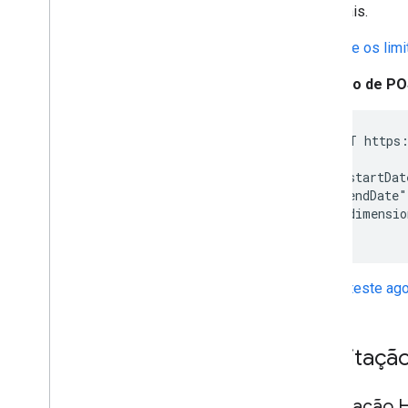
principais.
Consulte os lim
Exemplo de PO
POST https:
{

  "startDat
  "endDate"
  "dimensio
}
Faça o teste ag
Solicitaçã
Solicitação 