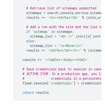
# Retrieve list of sitemaps submitted
sitemaps
=
search_console_service
.
sitemap
results
+=
'<tr><td>
%s
<
/td>'
%
(
site_url
# Add a row with the site and the list of
if
'sitemap'
in
sitemaps
:
sitemap_list
=
"<br />"
.
join
([
s
[
'path'
]
else
:
sitemap_list
=
"<i>None</i>"
results
+=
'<td>
%s
<
/td></tr>'
%
(
sitemap
results
+=
'</table></body></html>'
# Save credentials back to session in case 
# ACTION ITEM: In a production app, you lik
#              credentials in a persistent 
flask
.
session
[
'credentials'
]
=
credentials_
return
results