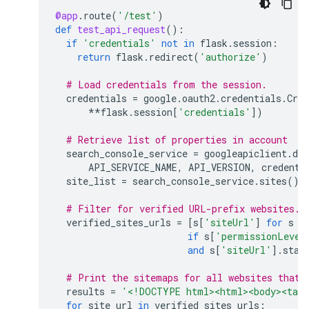
@app
.
route
(
'/test'
)
def
test_api_request
():
if
'credentials'
not
in
flask
.
session
:
return
flask
.
redirect
(
'authorize'
)
# Load credentials from the session.
credentials
=
google
.
oauth2
.
credentials
.
Cred
**
flask
.
session
[
'credentials'
])
# Retrieve list of properties in account
search_console_service
=
googleapiclient
.
dis
API_SERVICE_NAME
,
API_VERSION
,
credenti
site_list
=
search_console_service
.
sites
()
.
# Filter for verified URL-prefix websites.
verified_sites_urls
=
[
s
[
'siteUrl'
]
for
s
i
if
s
[
'permissionLevel
and
s
[
'siteUrl'
]
.
star
# Print the sitemaps for all websites that 
results
=
'<!DOCTYPE html><html><body><tabl
for
site_url
in
verified_sites_urls
: