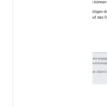
aufrufen können.
Weiterführende Informationen
Anfragen autorisieren
Sie benötigen di
API-Nutzungstipps
Konto, auf das S
Batchanfragen
Suchanalyse
Suchzugriffe abfragen
Sofern nicht anders angege
lizenziert. Weitere Informa
Zuletzt aktualisiert: 2024-0