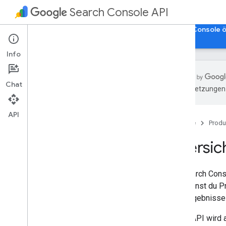
Search Console API
Startseite
Leitfäden
Referenz
Search Console ö
Info
Chat
KI-Übersetzungen 
Übersicht
Informationen zur API
API
Startseite
Produ
Testen!
Preise
Übersic
Nutzungslimits
Die Search Cons
Erste Schritte
API kannst du P
Voraussetzungen
Suchergebnisse f
Clientbibliotheken installieren
Ihre erste Python-Anwendung
Diese API wird a