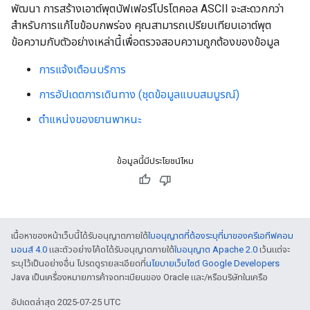
พัฒนา การสร้างเอาต์พุตบัฟเฟอร์โปรโตคอล ASCII จะสะดวกกว่า
สำหรับการแก้ไขข้อบกพร่อง คุณสามารถเปรียบเทียบเอาต์พุต
ข้อความกับตัวอย่างเหล่านี้เพื่อตรวจสอบความถูกต้องของข้อมูล
การแจ้งเตือนบริการ
การอัปเดตการเดินทาง (ชุดข้อมูลแบบสมบูรณ์)
ตำแหน่งของยานพาหนะ
ข้อมูลนี้มีประโยชน์ไหม
เนื้อหาของหน้าเว็บนี้ได้รับอนุญาตภายใต้
ใบอนุญาตที่ต้องระบุที่มาของครีเอทีฟคอม
มอนส์ 4.0
และตัวอย่างโค้ดได้รับอนุญาตภายใต้
ใบอนุญาต Apache 2.0
เว้นแต่จะ
ระบุไว้เป็นอย่างอื่น โปรดดูรายละเอียดที่
นโยบายเว็บไซต์ Google Developers
Java เป็นเครื่องหมายการค้าจดทะเบียนของ Oracle และ/หรือบริษัทในเครือ
อัปเดตล่าสุด 2025-07-25 UTC