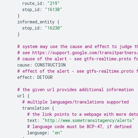
route_id
:
"219"
stop_id
:
"16130"
}
informed_entity
{
stop_id
:
"16230"
}
# system may use the cause and effect to judge t
# see https://support.google.com/transitpartners
# cause of the alert - see gtfs-realtime.proto f
cause
:
CONSTRUCTION
# effect of the alert - see gtfs-realtime.proto 
effect
:
DETOUR
# the given url provides additional information
url
{
# multiple languages/translations supported
translation
{
# the link points to a webpage with more det
text
:
"http://www.sometransitagency/alerts"
# language code must be BCP-47, if defined
language
:
"en"