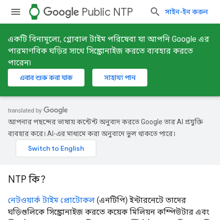
watch
Public NTP
সাইন-ইন করুন
একটি বিনামূল্যে, গ্লোবাল টাইম পরিষেবা যা আপনি Google এর
পারমাণবিক ঘড়ির সাথে সিঙ্ক্রোনাইজ করতে ব্যবহার করতে
পারেন৷
এবার শুরু করা যাক
সাহায্য পান
আপনার পছন্দের ভাষায় কন্টেন্ট অনুবাদ করতে Google তার AI প্রযুক্তি
ব্যবহার করে। AI-এর মাধ্যমে করা অনুবাদে ভুল থাকতে পারে।
NTP কি?
নেটওয়ার্ক টাইম প্রোটোকল
(এনটিপি) ইন্টারনেটে তাদের
ঘড়িগুলিকে সিঙ্ক্রোনাইজ করতে কয়েক মিলিয়ন কম্পিউটার এবং