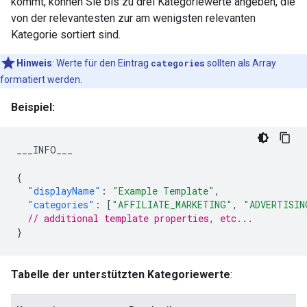
kommt, können Sie bis zu drei Kategoriewerte angeben, die
von der relevantesten zur am wenigsten relevanten
Kategorie sortiert sind.
Hinweis
:
Werte für den Eintrag
categories
sollten als Array
formatiert werden.
Beispiel:
___INFO___
{
"displayName"
:
"Example Template"
,
"categories"
:
[
"AFFILIATE_MARKETING"
,
"ADVERTISIN
// additional template properties, etc...
}
Tabelle der unterstützten Kategoriewerte
: