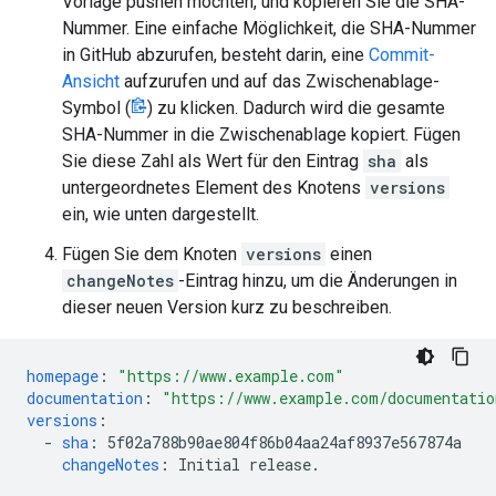
Vorlage pushen möchten, und kopieren Sie die SHA-
Nummer. Eine einfache Möglichkeit, die SHA-Nummer
in GitHub abzurufen, besteht darin, eine
Commit-
Ansicht
aufzurufen und auf das Zwischenablage-
Symbol (
) zu klicken. Dadurch wird die gesamte
SHA-Nummer in die Zwischenablage kopiert. Fügen
Sie diese Zahl als Wert für den Eintrag
sha
als
untergeordnetes Element des Knotens
versions
ein, wie unten dargestellt.
Fügen Sie dem Knoten
versions
einen
changeNotes
-Eintrag hinzu, um die Änderungen in
dieser neuen Version kurz zu beschreiben.
homepage
:
"https://www.example.com"
documentation
:
"https://www.example.com/documentatio
versions
:
-
sha
:
5f02a788b90ae804f86b04aa24af8937e567874a
changeNotes
:
Initial release.