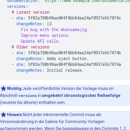
documentation
:
"https://www.example.com/documentatio
versions
:
# Latest version
-
sha
:
5f02a788b90ae804f86b04aa24af8937e567874c
changeNotes
:
|2
Fix bug with the whatsamajig.
Improve menu options.
Update API calls.
# Older versions
-
sha
:
5f02a788b90ae804f86b04aa24af8937e567874b
changeNotes
:
Adds eject button.
-
sha
:
5f02a788b90ae804f86b04aa24af8937e567874a
changeNotes
:
Initial release.
Wichtig
:Jede veröffentlichte Version der Vorlage muss im
Abschnitt
versions
in
umgekehrt chronologischer Reihenfolge
(neueste bis älteste) enthalten sein.
Hinweis
:Nicht jeder inkrementelle Commit muss als
Versionsänderung in die Galerie für Community-Vorlagen
aufgenommen werden. Wenn Sie beispielsweise in den Commits 1, 2