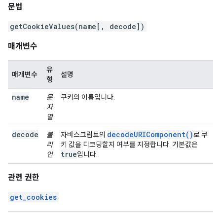
문법
getCookieValues(name[, decode])
매개변수
유
매개변수
설명
형
name
문
쿠키의 이름입니다.
자
열
decode
decodeURIComponent()
불
자바스크립트의
로 쿠
리
키 값을 디코딩할지 여부를 지정합니다. 기본값은
true
언
입니다.
관련 권한
get_cookies