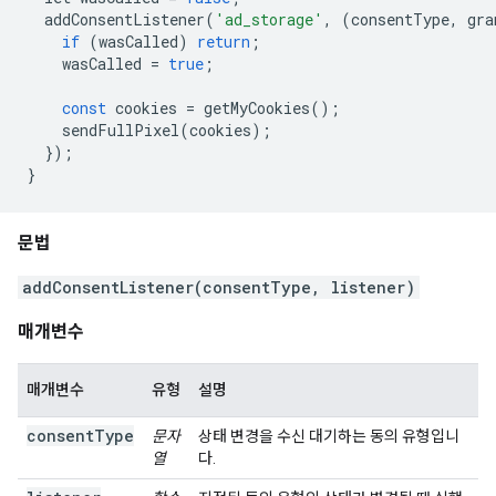
  addConsentListener
(
'ad_storage'
,
(
consentType
,
 gra
if
(
wasCalled
)
return
;
    wasCalled 
=
true
;
const
 cookies 
=
 getMyCookies
();
    sendFullPixel
(
cookies
);
});
}
문법
addConsentListener(consentType, listener)
매개변수
매개변수
유형
설명
consentType
문자
상태 변경을 수신 대기하는 동의 유형입니
열
다.