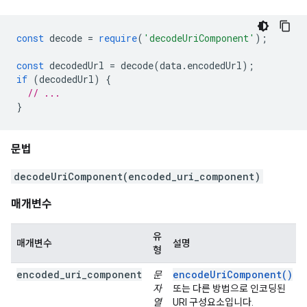
const
 decode 
=
require
(
'decodeUriComponent'
);
const
 decodedUrl 
=
 decode
(
data
.
encodedUrl
);
if
(
decodedUrl
)
{
// ...
}
문법
decodeUriComponent(encoded_uri_component)
매개변수
유
매개변수
설명
형
encoded_uri_component
encodeUriComponent()
문
자
또는 다른 방법으로 인코딩된
열
URI 구성요소입니다.