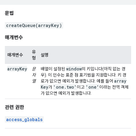
문법
createQueue(arrayKey)
매개변수
유
매개변수
설명
형
arrayKey
window
문
배열이 설정된
의 키입니다(아직 없는 경
자
우). 이 인수는 표준 점 표기법을 지원합니다. 키 경
array
열
로가 없으면 예외가 발생합니다. 예를 들어
Key
'one
.
two'
'one'
가
이고
이라는 전역 객체
가 없으면 예외가 발생합니다.
관련 권한
access_globals