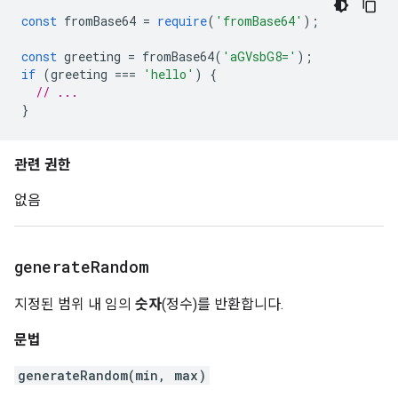
const
 fromBase64 
=
require
(
'fromBase64'
);
const
 greeting 
=
 fromBase64
(
'aGVsbG8='
);
if
(
greeting 
===
'hello'
)
{
// ...
}
관련 권한
없음
generate
Random
지정된 범위 내 임의
숫자
(정수)를 반환합니다.
문법
generateRandom(min, max)