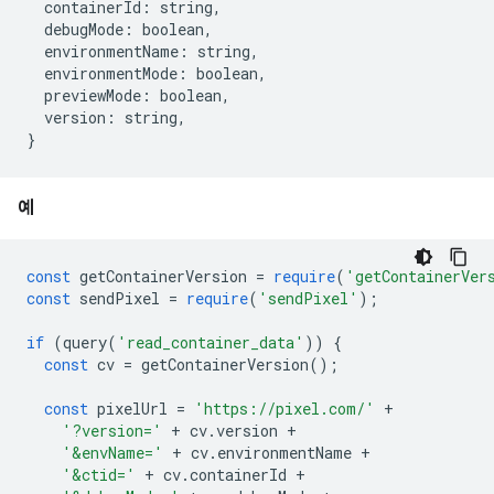
  containerId
:
 string
,
  debugMode
:
 boolean
,
  environmentName
:
 string
,
  environmentMode
:
 boolean
,
  previewMode
:
 boolean
,
  version
:
 string
,
}
예
const
 getContainerVersion 
=
require
(
'getContainerVer
const
 sendPixel 
=
require
(
'sendPixel'
);
if
(
query
(
'read_container_data'
))
{
const
 cv 
=
 getContainerVersion
();
const
 pixelUrl 
=
'https://pixel.com/'
+
'?version='
+
 cv
.
version 
+
'&envName='
+
 cv
.
environmentName 
+
'&ctid='
+
 cv
.
containerId 
+