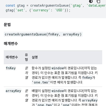
const
 gtag 
=
 createArgumentsQueue
(
'gtag'
,
'dataLayer
gtag
(
'set'
,
{
'currency'
:
'USD'
});
문법
createArgumentsQueue(fnKey, arrayKey)
매개변수
유
매개변수
설명
형
fnKey
window
문
함수가 설정된
의 경로입니다(아직 없는
자
경우). 이 인수는 표준 점 표기법을 지원합니다. 키
fn
Key
열
경로가 없으면 예외가 발생합니다. 즉
가
'one
.
two'
이면 예외가 발생합니다.
arrayKey
window
문
배열이 설정된
의 경로입니다(아직 없는
자
경우). 이 인수는 표준 점 표기법을 지원합니다. 키
array
Key
열
경로가 없으면 예외가 발생합니다. 즉
'one
.
two'
'one'
가
이고
이라는 전역 객체가