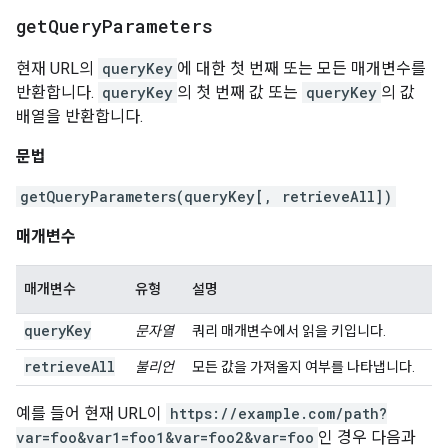
get
Query
Parameters
현재 URL의
queryKey
에 대한 첫 번째 또는 모든 매개변수를
반환합니다.
queryKey
의 첫 번째 값 또는
queryKey
의 값
배열을 반환합니다.
문법
getQueryParameters(queryKey[, retrieveAll])
매개변수
매개변수
유형
설명
queryKey
문자열
쿼리 매개변수에서 읽을 키입니다.
retrieveAll
불리언
모든 값을 가져올지 여부를 나타냅니다.
예를 들어 현재 URL이
https://example.com/path?
var=foo&var1=foo1&var=foo2&var=foo
인 경우 다음과