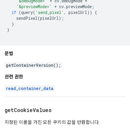
'&debugMode='
+
 cv
.
debugMode 
+
'&previewMode='
+
 cv
.
previewMode
;
if
(
query
(
'send_pixel'
,
 pixelUrl
))
{
    sendPixel
(
pixelUrl
);
}
}
문법
getContainerVersion();
관련 권한
read_container_data
get
Cookie
Values
지정된 이름을 가진 모든 쿠키의 값을 반환합니다.