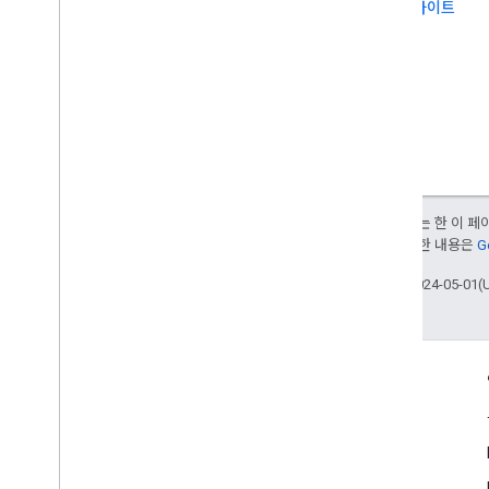
제품 사이트
달리 명시되지 않는 한 이 
부여됩니다. 자세한 내용은
G
최종 업데이트: 2024-05-01(
참여
Google Developer Program
Google Developer Groups
Google Developer Experts