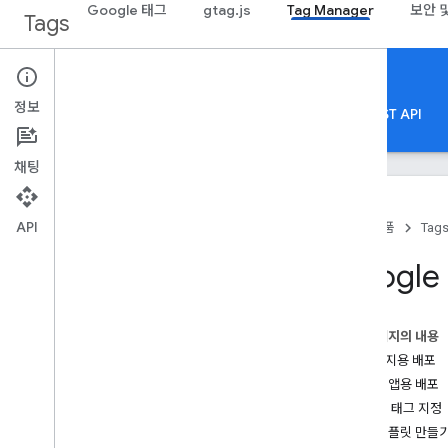
Google 태그
gtag.js
Tag Manager
보안 
Tags
Tag Manager
정보
정보
Web
모바일
서버
템플릿
REST API
채팅
API
홈
제품
Tag
개념 및 구성요소
Googl
태그 관리자에 관한 정보
데이터 영역
이 페이지의 내용
웹페이지용 배포
모바일 앱용 배포
서버 측 태그 지정
맞춤 템플릿 만들