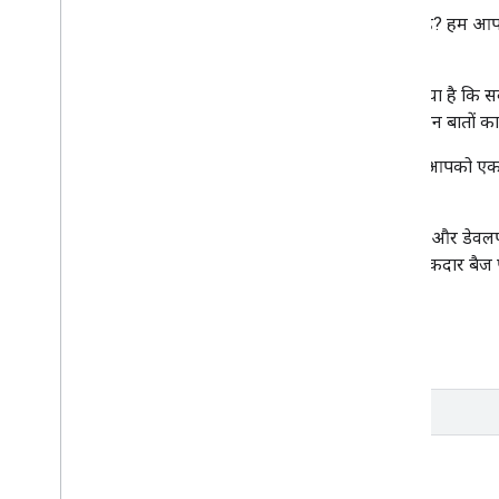
क्या आपने सर्वर साइड टैगिंग का इस्तेमाल करना शुरू किया है? हम 
कराएंगे!
हमारे
"सर्वर साइड टैगिंग की बुनियादी बातें"
कोर्स में बताया गया है कि सर
इस्तेमाल कब करना चाहिए, और इन्फ़्रास्ट्रक्चर बनाते समय किन बातों क
टैगिंग सेटअप के बारे में पहले से जानकारी पाएं: इस कोर्स में, आपक
का डेटा फ़्लो सेट अप करना सिखाया जाएगा.
यह कोर्स, टेक्नोलॉजी की अच्छी जानकारी रखने वाले मार्केटर और डेवल
शुरू करें और अपनी डेवलपर प्रोफ़ाइल के लिए, नया और चमकदार बैज प
शुरू करना
दर्शकों की दिलचस्पी से जुड़े आंकड़े