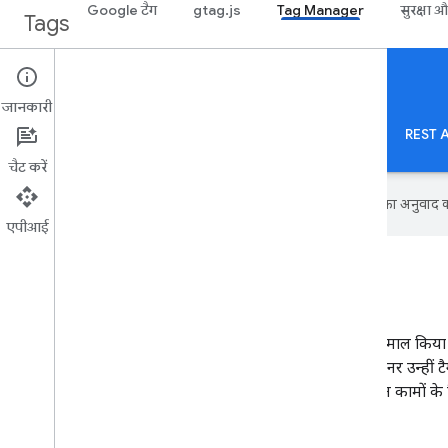
Google टैग
gtag.js
Tag Manager
सुरक्षा 
Tags
Tag Manager
Server-side
जानकारी
सर्वर साइड Tag Manager
संक्षिप्त विवरण
Web
मोबाइल
सर्वर
टेंप्लेट
REST A
चैट करें
Google आपकी पसंदीदा भाषा में कॉन्टेंट का अनुवाद कर
एपीआई
सर्वर साइड टैगिंग क्या है?
सर्वर साइड टैगिंग की मदद से, अपने टैग का बेहतर तरीके से इस्तेमाल किय
उपयोगकर्ता की गतिविधि को मेज़र किया जा सकता है. सर्वर कंटेनर उन्हीं 
इस्तेमाल करते हैं जिनका इस्तेमाल आपने किया है. साथ ही, ये इन कामों के