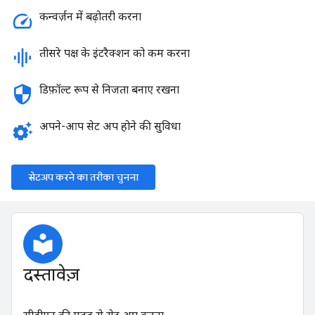
speed
कन्वर्ज़न में बढ़ोतरी करना
graphic_eq
तीसरे पक्ष के इंटरैक्शन को कम करना
security
डिफ़ॉल्ट रूप से निजता बनाए रखना
settings_suggestion
अपने-आप सेट अप होने की सुविधा
सेटअप करने का तरीका चुनना
local_library
दस्तावेज़