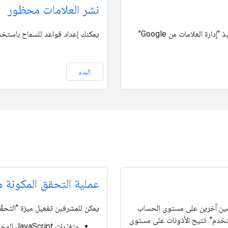
نشر العلامات محظور
إذا نفّذت سياسة أمان محتوى على موقعك الإلكتروني، عليك السماح بتنفيذ "إدارة العلامات من Google"
يمكنك إعداد قواعد للسماح باستخدام
البدء
عملية التحقق المكونة
 الوصول إلى مستخدِمين آخرين على مستوى الحساب
يمكن للمشرفين تفعيل ميزة "التحقّ
تخدم". تتيح الأذونات على مستوى
متغيّرات JavaScript المخصّصة