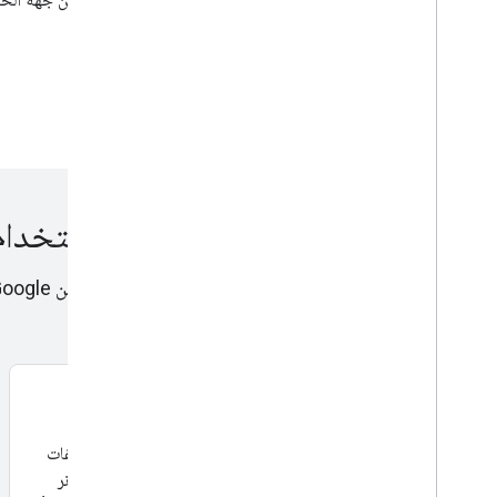
إدارة حسابات إدارة العلامات وأذونات المستخدمين
تحسين أمان حاوية أداة "إدارة العلامات من Google"
احترام خصوصية المستخدم باستخدام 
قياس ممكن.
المواقع الإلكترونية
لتسجيل خيارات موافقة المستخدمين، تحتاج إلى بانر بانر لملفات
تعريف الارتباط على موقعك الإلكتروني. يمكنك تنفيذ إعلان بانر