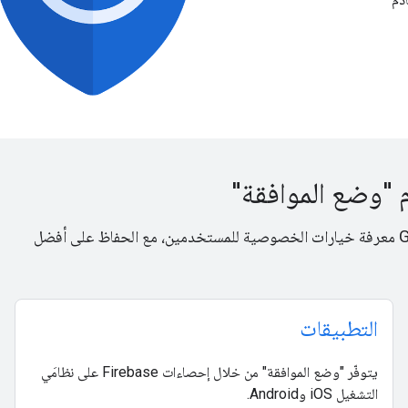
"وضع الموافقة"
تتيح لك واجهة برمجة التطبيقات لميزة "وضع الموافقة" من Google معرفة خيارات الخصوصية للمستخدمين، مع الحفاظ على أفضل
التطبيقات
يتوفّر "وضع الموافقة" من خلال إحصاءات Firebase على نظامَي
التشغيل iOS وAndroid.