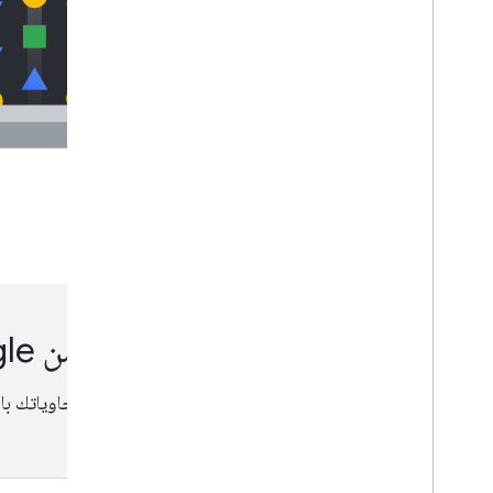
أمان حاوية أداة "إدارة العلامات من Google"
توفّر أداة "إدارة العلامات من Google" إ
العلامات المسموح بعرضها في حاويتك.