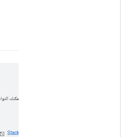
الحاوية إمكانية وصول أكثر دقة.
البدء
خيارات الدعم
إذا كنت بحاجة إلى مزيد من الدعم بشأن تنفيذ علامات القياس، يمكنك التواصل مع الشركاء المعتمَد
الاطّلاع على الخبراء في
معرض الشركاء
منتدى مساعدة "إدارة العلامات من Google"
منتدى أداة "إدارة العلامات من Google" على Stack Overflow