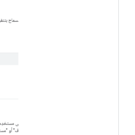
سياسات أمان المحتوى
ووضع المعاينة.
البدء
إدارة الحساب
المستخدِمون والأذونات
تتيح لك أداة "إدارة العلامات من Google" تفويض
والحاوية. يمكن ضبط الأذونات على مستوى الحساب إمّا "مشرف" أو "مس