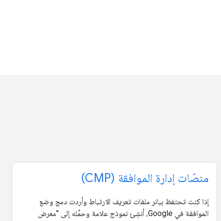
منصّات إدارة الموافقة (CMP)
إذا كنت تحتفظ ببانر ملفات تعريف الارتباط وأردت دمج وضع
الموافقة في Google، أنشِئ نموذج علامة وحمِّله إلى "معرض