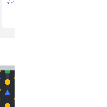
باستخدام
علامة منصّة إدارة الموافقة (CMP) من معرض النماذج
أو
تنفيذ بانر ملفات تعريف الارتباط ووضع الموافقة يدويًا.
البدء
وضع العلامات من جهة الخادم