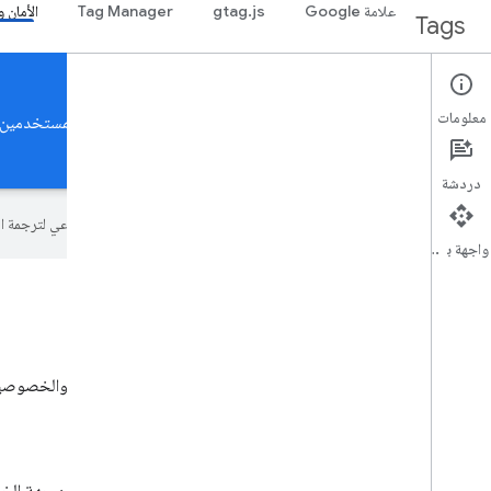
علامة Google
gtag.js
Tag Manager
الأمان 
Tags
Security & Privacy
معلومات
تعرَّف على كيفية تشغيل بيئة وضع علامات آمنة تحمي بيانات المستخدمين.
المفاهيم وأفضل الممارسات
الأدلة
سياسات الخصوصية
دردشة
تستخدم Google تكنولوجيا الذكاء الاصطناعي لترجمة المحتوى إلى لغتك المفضّلة، وقد تتضمّن بعض الأخطاء.
واجهة برمجة التطبيقات
مركز الأمان والخصوصية
مركز الأمان والخصوصية هو المكان المركزي لجميع ميزات الأمان والخصوصية ا
من Google". يقدم هذا المركز إرشادات حول المواضيع التالية:
حماية خيارات المستخدم باستخدام وضع الموافقة
الاستعداد لبيانات الطرف الأول باستخدام وضع العلامات من جهة الخا