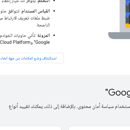
التحكّم
: يتوفّر لك خيار إخفاء البيانات أو
القياس المستدام
: تتوافق حاوي
ضبط ملفات تعريف الارتباط من
الناجحة.
المرونة
: تأتي حاويات الخوادم
Google" وGoogle Cloud Platform وحلول القياس التابعة لجهات خارجية.
استكشاف وضع العلامات من جهة الخاد
جراءات لتشغيل حاوياتك باستخدام سياسة أمان محتوى. بالإضافة إلى ذلك، يمكنك تقييد أنواع