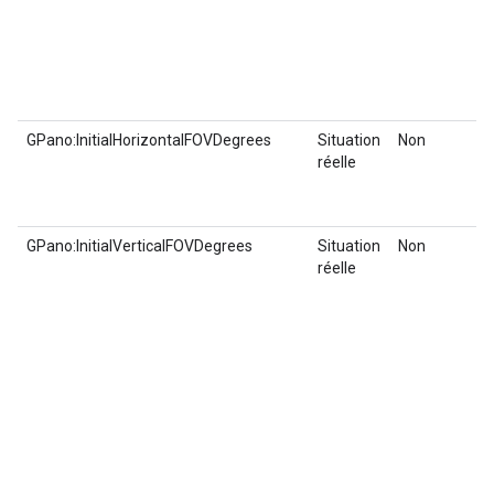
GPano:InitialHorizontalFOVDegrees
Situation
Non
réelle
GPano:InitialVerticalFOVDegrees
Situation
Non
réelle