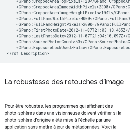
    <GPano:CroppedAreaTopPixels>128</GPano:CroppedAr
    <GPano:CroppedAreaImageWidthPixels>2300</GPano:C
    <GPano:CroppedAreaImageHeightPixels>1042</GPano:
    <GPano:FullPanoWidthPixels>4000</GPano:FullPanoW
    <GPano:FullPanoHeightPixels>2000</GPano:FullPano
    <GPano:FirstPhotoDate>2012-11-07T21:03:13.465Z</
    <GPano:LastPhotoDate>2012-11-07T21:04:10.897Z</G
    <GPano:SourcePhotosCount>50</GPano:SourcePhotosCo
    <GPano:ExposureLockUsed>False</GPano:ExposureLoc
</rdf:Description>
La robustesse des retouches d'image
Pour être robustes, les programmes qui affichent des
photo-sphères dans une visionneuse doivent vérifier si la
photo-sphère d'origine a été mise à l'échelle par une
application sans mettre à jour de métadonnées. Voici la