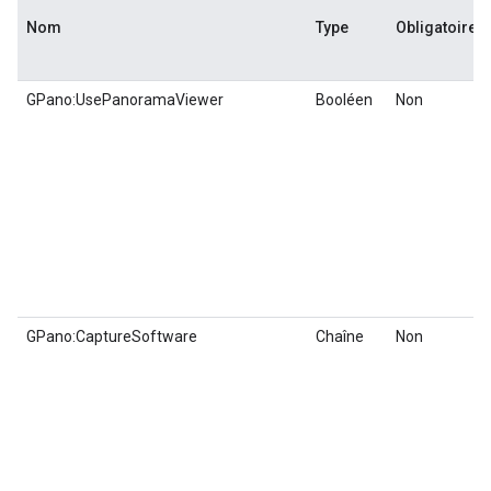
Nom
Type
Obligatoire
GPano:UsePanoramaViewer
Booléen
Non
GPano:CaptureSoftware
Chaîne
Non