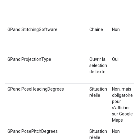
GPano:StitchingSoftware
Chaîne
Non
GPano:ProjectionType
Ouvrir la
Oui
sélection
de texte
GPano:PoseHeadingDegrees
Situation
Non, mais
réelle
obligatoire
pour
s'afficher
sur Google
Maps
GPano:PosePitchDegrees
Situation
Non
réelle