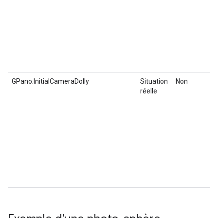
GPano:InitialCameraDolly
Situation
Non
réelle