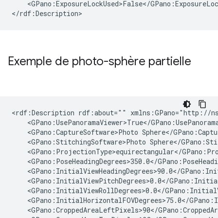
    <GPano:ExposureLockUsed>False</GPano:ExposureLoc
</rdf:Description>
Exemple de photo-sphère partielle
<rdf:Description rdf:about="" xmlns:GPano="http://ns
    <GPano:UsePanoramaViewer>True</GPano:UsePanorama
    <GPano:CaptureSoftware>Photo Sphere</GPano:Captur
    <GPano:StitchingSoftware>Photo Sphere</GPano:Stit
    <GPano:ProjectionType>equirectangular</GPano:Pro
    <GPano:PoseHeadingDegrees>350.0</GPano:PoseHeadin
    <GPano:InitialViewHeadingDegrees>90.0</GPano:Init
    <GPano:InitialViewPitchDegrees>0.0</GPano:Initial
    <GPano:InitialViewRollDegrees>0.0</GPano:InitialV
    <GPano:InitialHorizontalFOVDegrees>75.0</GPano:I
    <GPano:CroppedAreaLeftPixels>90</GPano:CroppedAr