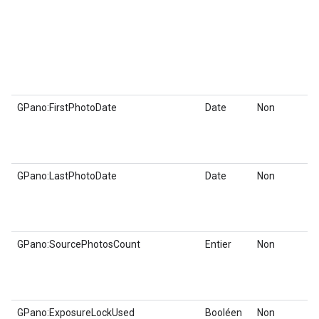
GPano:FirstPhotoDate
Date
Non
GPano:LastPhotoDate
Date
Non
GPano:SourcePhotosCount
Entier
Non
GPano:ExposureLockUsed
Booléen
Non