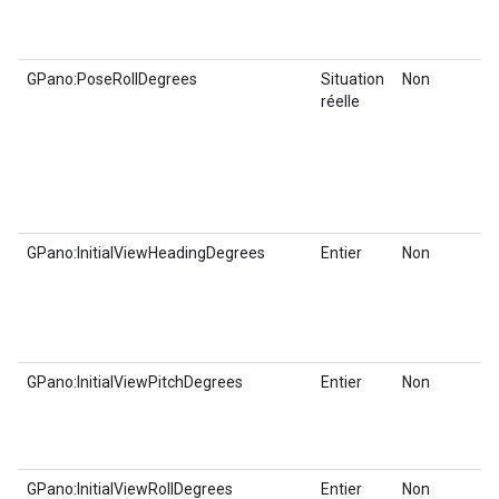
GPano:PoseRollDegrees
Situation
Non
réelle
GPano:InitialViewHeadingDegrees
Entier
Non
GPano:InitialViewPitchDegrees
Entier
Non
GPano:InitialViewRollDegrees
Entier
Non