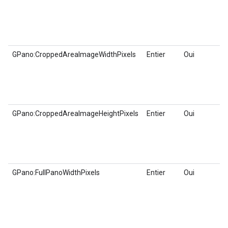
GPano:CroppedAreaImageWidthPixels
Entier
Oui
GPano:CroppedAreaImageHeightPixels
Entier
Oui
GPano:FullPanoWidthPixels
Entier
Oui