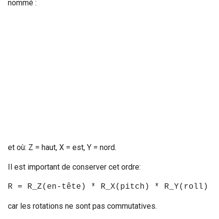
nommé :
et où: Z = haut, X = est, Y = nord.
Il est important de conserver cet ordre:
R = R_Z(en-tête) * R_X(pitch) * R_Y(roll)
car les rotations ne sont pas commutatives.