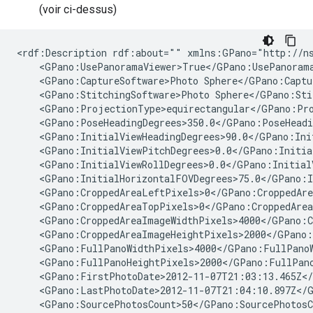
(voir ci-dessus)
<rdf:Description rdf:about="" xmlns:GPano="http://ns
    <GPano:UsePanoramaViewer>True</GPano:UsePanorama
    <GPano:CaptureSoftware>Photo Sphere</GPano:Captur
    <GPano:StitchingSoftware>Photo Sphere</GPano:Stit
    <GPano:ProjectionType>equirectangular</GPano:Pro
    <GPano:PoseHeadingDegrees>350.0</GPano:PoseHeadin
    <GPano:InitialViewHeadingDegrees>90.0</GPano:Init
    <GPano:InitialViewPitchDegrees>0.0</GPano:Initial
    <GPano:InitialViewRollDegrees>0.0</GPano:InitialV
    <GPano:InitialHorizontalFOVDegrees>75.0</GPano:I
    <GPano:CroppedAreaLeftPixels>0</GPano:CroppedAre
    <GPano:CroppedAreaTopPixels>0</GPano:CroppedArea
    <GPano:CroppedAreaImageWidthPixels>4000</GPano:C
    <GPano:CroppedAreaImageHeightPixels>2000</GPano:
    <GPano:FullPanoWidthPixels>4000</GPano:FullPanoW
    <GPano:FullPanoHeightPixels>2000</GPano:FullPano
    <GPano:FirstPhotoDate>2012-11-07T21:03:13.465Z</
    <GPano:LastPhotoDate>2012-11-07T21:04:10.897Z</G
    <GPano:SourcePhotosCount>50</GPano:SourcePhotosCo