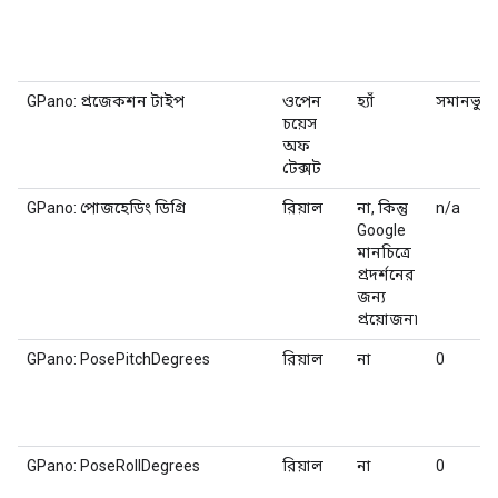
GPano: প্রজেকশন টাইপ
ওপেন
হ্যাঁ
সমানভুজ
চয়েস
অফ
টেক্সট
GPano: পোজহেডিং ডিগ্রি
রিয়াল
না, কিন্তু
n/a
Google
মানচিত্রে
প্রদর্শনের
জন্য
প্রয়োজন৷
GPano: PosePitchDegrees
রিয়াল
না
0
GPano: PoseRollDegrees
রিয়াল
না
0