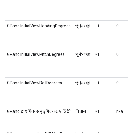
GPano:InitialViewHeadingDegrees
পূর্ণসংখ্যা
না
0
GPano:InitialViewPitchDegrees
পূর্ণসংখ্যা
না
0
GPano:InitialViewRollDegrees
পূর্ণসংখ্যা
না
0
GPano:প্রাথমিক অনুভূমিক FOV ডিগ্রী
রিয়াল
না
n/a