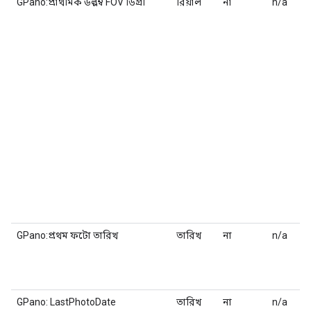
GPano:প্রাথমিক উল্লম্ব FOV ডিগ্রী
রিয়াল
না
n/a
GPano:প্রথম ফটো তারিখ
তারিখ
না
n/a
GPano: LastPhotoDate
তারিখ
না
n/a