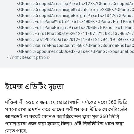
    <GPano:CroppedAreaTopPixels>128</GPano:CroppedAr
    <GPano:CroppedAreaImageWidthPixels>2300</GPano:C
    <GPano:CroppedAreaImageHeightPixels>1042</GPano:
    <GPano:FullPanoWidthPixels>4000</GPano:FullPanoW
    <GPano:FullPanoHeightPixels>2000</GPano:FullPano
    <GPano:FirstPhotoDate>2012-11-07T21:03:13.465Z</
    <GPano:LastPhotoDate>2012-11-07T21:04:10.897Z</G
    <GPano:SourcePhotosCount>50</GPano:SourcePhotosCo
    <GPano:ExposureLockUsed>False</GPano:ExposureLoc
</rdf:Description>
ইমেজ এডিটিং দৃঢ়তা
শক্তিশালী হওয়ার জন্য, যে প্রোগ্রামগুলি দর্শকের মধ্যে 360 ডিগ্রি
প্যানোরামা প্রদর্শন করে তাদের পরীক্ষা করা উচিত যে মেটাডেটা
আপডেট না করেই কোনও অ্যাপ্লিকেশন দ্বারা মূল 360 ডিগ্রি
প্যানোরামা স্কেল করা হয়েছে কিনা। এটি নিম্নলিখিত ধাপে করা
যেতে পারে: