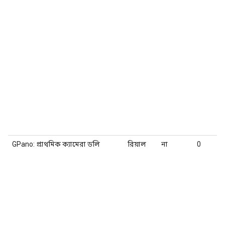
GPano: প্রাথমিক ক্যামেরা ডলি
রিয়াল
না
0