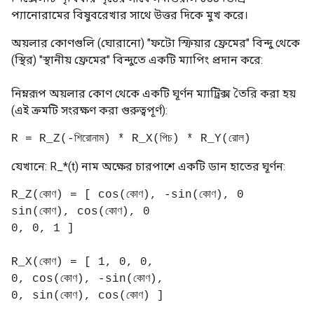
প্যানোরামের বিষুবরেখার সাথে উত্তর দিকে মুখ করে।
অয়লার কোণগুলি (ঘোরানো) "ফটো স্ফিয়ার ফ্রেমের" বিন্দু থেকে
(স্থির) "স্থানীয় ফ্রেমের" বিন্দুতে একটি ম্যাপিং প্রদান করে:
নিম্নরূপ অয়লার কোণ থেকে একটি ঘূর্ণন ম্যাট্রিক্স তৈরি করা হয়
(এই ক্রমটি সংরক্ষণ করা গুরুত্বপূর্ণ):
R = R_Z(-শিরোনাম) * R_X(পিচ) * R_Y(রোল)
যেখানে: R_*(t) নাম অক্ষের চারপাশে একটি ডান হাতের ঘূর্ণন:
R_Z(কোণ) = [ cos(কোণ), -sin(কোণ), 0
sin(কোণ), cos(কোণ), 0
0, 0, 1 ]
R_X(কোণ) = [ 1, 0, 0,
0, cos(কোণ), -sin(কোণ),
0, sin(কোণ), cos(কোণ) ]