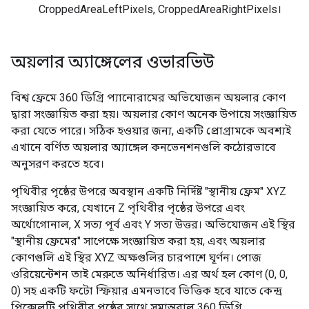
CroppedAreaLeftPixels, CroppedAreaRightPixels।
অয়লার অ্যাঙ্গেলের ওভারভিউ
বিশ্ব ফ্রেমে 360 ডিগ্রি প্যানোরামের অভিযোজন অয়লার কোণ
দ্বারা সংজ্ঞায়িত করা হয়। অয়লার কোণ অনেক উপায়ে সংজ্ঞায়িত
করা যেতে পারে। সঠিক হওয়ার জন্য, একটি প্রোগ্রামকে অবশ্যই
এখানে বর্ণিত অয়লার অ্যাঙ্গেল কনভেনশনগুলি কঠোরভাবে
অনুসরণ করতে হবে।
পৃথিবীর পৃষ্ঠের উপরে অবস্থান একটি নির্দিষ্ট "স্থানীয় ফ্রেম" XYZ
সংজ্ঞায়িত করে, যেখানে Z পৃথিবীর পৃষ্ঠের উপরে এবং
অর্থোগোনাল, X সত্য পূর্ব এবং Y সত্য উত্তর। অভিযোজন এই স্থির
"স্থানীয় ফ্রেমের" সাপেক্ষে সংজ্ঞায়িত করা হয়, এবং অয়লার
কোণগুলি এই স্থির XYZ অক্ষগুলির চারপাশে ঘূর্ণন। পোজ
ওরিয়েন্টেশন তাই মেরুতে অনির্ধারিত। এর অর্থ হল কোণ (0, 0,
0) সহ একটি ফটো স্ফিয়ার এমনভাবে ভিত্তিক হবে যাতে কেন্দ্র
পিক্সেলটি পৃথিবীর পৃষ্ঠের সাথে সমান্তরাল 360 ডিগ্রি