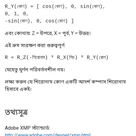
R_Y(কোণ) = [ cos(কোণ), 0, sin(কোণ),
0, 1, 0,
-sin(কোণ), 0, cos(কোণ) ]
এবং কোথায়: Z = উপরে, X = পূর্ব, Y = উত্তর।
এই ক্রম সংরক্ষণ করা গুরুত্বপূর্ণ:
R = R_Z(-শিরোনাম) * R_X(পিচ) * R_Y(রোল)
যেহেতু ঘূর্ণন পরিবর্তনশীল নয়।
লক্ষ্য করুন যে শিরোনাম কোণ একটি আদর্শ কম্পাস শিরোনাম
হিসাবে একই।
তথ্যসূত্র
Adobe XMP স্ট্যান্ডার্ড:
http://www.adobe.com/devnet/xmp.html