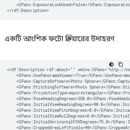
    <GPano:ExposureLockUsed>False</GPano:ExposureLoc
</rdf:Description>
একটি আংশিক ফটো স্ফিয়ারের উদাহরণ
<rdf:Description rdf:about="" xmlns:GPano="http://ns
    <GPano:UsePanoramaViewer>True</GPano:UsePanorama
    <GPano:CaptureSoftware>Photo Sphere</GPano:Captur
    <GPano:StitchingSoftware>Photo Sphere</GPano:Stit
    <GPano:ProjectionType>equirectangular</GPano:Pro
    <GPano:PoseHeadingDegrees>350.0</GPano:PoseHeadin
    <GPano:InitialViewHeadingDegrees>90.0</GPano:Init
    <GPano:InitialViewPitchDegrees>0.0</GPano:Initial
    <GPano:InitialViewRollDegrees>0.0</GPano:InitialV
    <GPano:InitialHorizontalFOVDegrees>75.0</GPano:I
    <GPano:CroppedAreaLeftPixels>90</GPano:CroppedAr