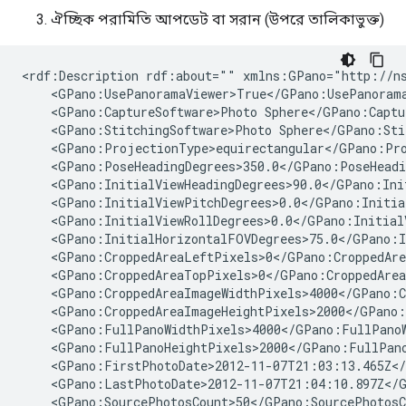
ঐচ্ছিক পরামিতি আপডেট বা সরান (উপরে তালিকাভুক্ত)
<rdf:Description rdf:about="" xmlns:GPano="http://ns
    <GPano:UsePanoramaViewer>True</GPano:UsePanorama
    <GPano:CaptureSoftware>Photo Sphere</GPano:Captur
    <GPano:StitchingSoftware>Photo Sphere</GPano:Stit
    <GPano:ProjectionType>equirectangular</GPano:Pro
    <GPano:PoseHeadingDegrees>350.0</GPano:PoseHeadin
    <GPano:InitialViewHeadingDegrees>90.0</GPano:Init
    <GPano:InitialViewPitchDegrees>0.0</GPano:Initial
    <GPano:InitialViewRollDegrees>0.0</GPano:InitialV
    <GPano:InitialHorizontalFOVDegrees>75.0</GPano:I
    <GPano:CroppedAreaLeftPixels>0</GPano:CroppedAre
    <GPano:CroppedAreaTopPixels>0</GPano:CroppedArea
    <GPano:CroppedAreaImageWidthPixels>4000</GPano:C
    <GPano:CroppedAreaImageHeightPixels>2000</GPano:
    <GPano:FullPanoWidthPixels>4000</GPano:FullPanoW
    <GPano:FullPanoHeightPixels>2000</GPano:FullPano
    <GPano:FirstPhotoDate>2012-11-07T21:03:13.465Z</
    <GPano:LastPhotoDate>2012-11-07T21:04:10.897Z</G
    <GPano:SourcePhotosCount>50</GPano:SourcePhotosCo