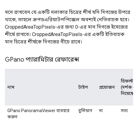
মনে রাখবেন যে একটি নলাকার চিত্রের শীর্ষ যদি দিগন্তের উপরে
থাকে, তাহলে ক্রপডএরিয়াটপপিক্সেল অবশ্যই নেতিবাচক হবে।
CroppedAreaTopPixels-এর জন্য 0-এর মান দিগন্তে ইমেজের
শীর্ষে রাখবে। CroppedAreaTopPixels-এর একটি ইতিবাচক
মান চিত্রের শীর্ষকে দিগন্তের নীচে রাখে।
GPano প্যারামিটার রেফারেন্স
ডিফল্ট ম
নাম
টাইপ
প্রয়োজন
(দর্শক ধর
নিয়েছে)
GPano:PanoramaViewer ব্যবহার
বুলিয়ান
না
সত্য
করুন