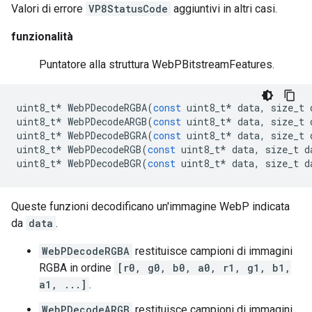
Valori di errore
VP8StatusCode
aggiuntivi in altri casi.
funzionalità
Puntatore alla struttura WebPBitstreamFeatures.
uint8_t
*
WebPDecodeRGBA
(
const
uint8_t
*
data
,
size_t
uint8_t
*
WebPDecodeARGB
(
const
uint8_t
*
data
,
size_t
uint8_t
*
WebPDecodeBGRA
(
const
uint8_t
*
data
,
size_t
uint8_t
*
WebPDecodeRGB
(
const
uint8_t
*
data
,
size_t
d
uint8_t
*
WebPDecodeBGR
(
const
uint8_t
*
data
,
size_t
d
Queste funzioni decodificano un'immagine WebP indicata
da
data
.
WebPDecodeRGBA
restituisce campioni di immagini
RGBA in ordine
[r0, g0, b0, a0, r1, g1, b1,
a1, ...]
.
WebPDecodeARGB
restituisce campioni di immagini