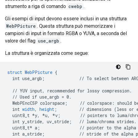
strumento a riga di comando
cwebp
.
Gli esempi di input devono essere inclusi in una struttura
WebPPicture
. Questa struttura può memorizzare i
campioni di input in formato RGBA o YUVA, a seconda del
valore del flag
use_argb
.
La struttura è organizzata come segue:
struct
WebPPicture
{
int
use_argb
;
//
To
select
between
AR
//
YUV
input,
recommended
for
lossy
compression.
//
Used
if
use_argb
=
0.
WebPEncCSP
colorspace
;
//
colorspace
:
should
b
int
width
,
height
;
//
dimensions
(less
or
uint8_t
*y,
*u,
*v
;
//
pointers
to
luma/chr
int
y_stride,
uv_stride
;
//
luma/chroma
strides.
uint8_t*
a
;
//
pointer
to
the
alpha
int
a_stride
;
//
stride
of
the
alpha