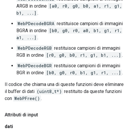
ARGB in ordine
[a0, r0, g0, b0, a1, r1, g1,
b1, ...]
.
WebPDecodeBGRA
restituisce campioni di immagini
BGRA in ordine
[b0, g0, r0, a0, b1, g1, r1,
a1, ...]
.
WebPDecodeRGB
restituisce campioni di immagini
RGB in ordine
[r0, g0, b0, r1, g1, b1, ...]
.
WebPDecodeBGR
restituisce campioni di immagini
BGR in ordine
[b0, g0, r0, b1, g1, r1, ...]
.
Il codice che chiama una di queste funzioni deve eliminare
il buffer di dati
(uint8_t*)
restituito da queste funzioni
con
WebPFree()
.
Attributi di input
dati