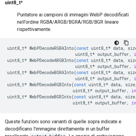
uint8_t*
Puntatore ai campioni di immagini WebP decodificati
nell'ordine RGBA/ARGB/BGRA/RGB/BGR lineare
rispettivamente.
uint8_t
*
WebPDecodeRGBAInto
(
const
uint8_t
*
data
,
siz
uint8_t
*
output_buffer
,
uint8_t
*
WebPDecodeARGBInto
(
const
uint8_t
*
data
,
siz
uint8_t
*
output_buffer
,
uint8_t
*
WebPDecodeBGRAInto
(
const
uint8_t
*
data
,
siz
uint8_t
*
output_buffer
,
uint8_t
*
WebPDecodeRGBInto
(
const
uint8_t
*
data
,
size
uint8_t
*
output_buffer
,
i
uint8_t
*
WebPDecodeBGRInto
(
const
uint8_t
*
data
,
size
uint8_t
*
output_buffer
,
i
Queste funzioni sono varianti di quelle sopra indicate e
decodificano l'immagine direttamente in un buffer