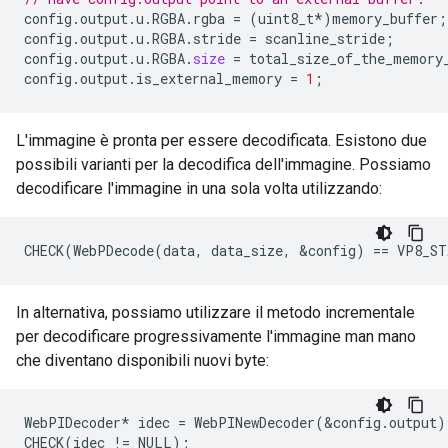
config
.
output
.
u
.
RGBA
.
rgba
=
(
uint8_t
*
)
memory_buffer
;
config
.
output
.
u
.
RGBA
.
stride
=
scanline_stride
;
config
.
output
.
u
.
RGBA
.
size
=
total_size_of_the_memory
config
.
output
.
is_external_memory
=
1
;
L'immagine è pronta per essere decodificata. Esistono due
possibili varianti per la decodifica dell'immagine. Possiamo
decodificare l'immagine in una sola volta utilizzando:
In alternativa, possiamo utilizzare il metodo incrementale
per decodificare progressivamente l'immagine man mano
che diventano disponibili nuovi byte:
WebPIDecoder* idec = WebPINewDecoder(&config.output);
CHECK(idec != NULL);
