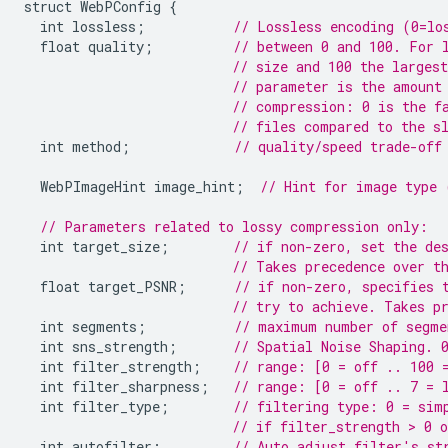
struct
WebPConfig
{
int
lossless
;
// Lossless encoding (0=lo
float
quality
;
// between 0 and 100. For 
// size and 100 the larges
// parameter is the amount
// compression: 0 is the f
// files compared to the s
int
method
;
// quality/speed trade-off
WebPImageHint
image_hint
;
// Hint for image type 
// Parameters related to lossy compression only:
int
target_size
;
// if non-zero, set the de
// Takes precedence over t
float
target_PSNR
;
// if non-zero, specifies 
// try to achieve. Takes p
int
segments
;
// maximum number of segme
int
sns_strength
;
// Spatial Noise Shaping. 
int
filter_strength
;
// range: [0 = off .. 100 
int
filter_sharpness
;
// range: [0 = off .. 7 = 
int
filter_type
;
// filtering type: 0 = sim
// if filter_strength > 0 
int
autofilter
;
// Auto adjust filter's st