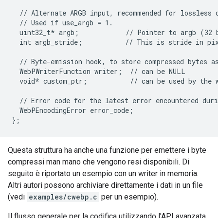
//
Alternate
ARGB
input,
recommended
for
lossless
//
Used
if
use_argb
=
1.
uint32_t*
argb
;
//
Pointer
to
argb
(32
int
argb_stride
;
//
This
is
stride
in
pi
//
Byte-emission
hook,
to
store
compressed
bytes
a
WebPWriterFunction
writer
;
//
can
be
NULL
void*
custom_ptr
;
//
can
be
used
by
the
//
Error
code
for
the
latest
error
encountered
duri
WebPEncodingError
error_code
;
}
;
Questa struttura ha anche una funzione per emettere i byte
compressi man mano che vengono resi disponibili. Di
seguito è riportato un esempio con un writer in memoria.
Altri autori possono archiviare direttamente i dati in un file
(vedi
examples/cwebp.c
per un esempio).
Il flusso generale per la codifica utilizzando l'API avanzata