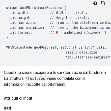
struct
WebPBitstreamFeatures
{
int
width
;
//
Width
in
pixels
.
int
height
;
//
Height
in
pixels
.
int
has_alpha
;
//
True
if
the
bitstream
conta
int
has_animation
;
//
True
if
the
bitstream
is
an
int
format
;
//
0
=
undefined
(
/
mixed
),
1
=
}
VP8StatusCode
WebPGetFeatures
(
const
uint8_t
*
data
,
size_t
data_size
,
WebPBitstreamFeatures
*
Questa funzione recupererà le caratteristiche dal bitstream.
La struttura
*features
viene compilata con le
informazioni raccolte dal bitstream:
Attributi di input
dati