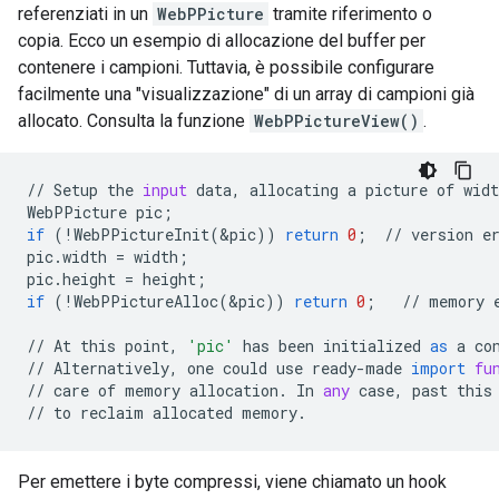
referenziati in un
WebPPicture
tramite riferimento o
copia. Ecco un esempio di allocazione del buffer per
contenere i campioni. Tuttavia, è possibile configurare
facilmente una "visualizzazione" di un array di campioni già
allocato. Consulta la funzione
WebPPictureView()
.
//
Setup
the
input
data
,
allocating
a
picture
of
widt
WebPPicture
pic
;
if
(
!
WebPPictureInit
(
&
pic
))
return
0
;
//
version
e
pic
.
width
=
width
;
pic
.
height
=
height
;
if
(
!
WebPPictureAlloc
(
&
pic
))
return
0
;
//
memory
//
At
this
point
,
'pic'
has
been
initialized
as
a
co
//
Alternatively
,
one
could
use
ready
-
made
import
fu
//
care
of
memory
allocation
.
In
any
case
,
past
this
//
to
reclaim
allocated
memory
.
Per emettere i byte compressi, viene chiamato un hook