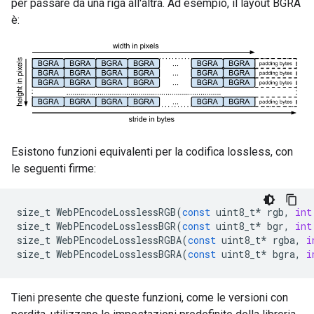
per passare da una riga all'altra. Ad esempio, il layout BGRA
è:
Esistono funzioni equivalenti per la codifica lossless, con
le seguenti firme:
size_t
WebPEncodeLosslessRGB
(
const
uint8_t
*
rgb
,
int
size_t
WebPEncodeLosslessBGR
(
const
uint8_t
*
bgr
,
int
size_t
WebPEncodeLosslessRGBA
(
const
uint8_t
*
rgba
,
i
size_t
WebPEncodeLosslessBGRA
(
const
uint8_t
*
bgra
,
i
Tieni presente che queste funzioni, come le versioni con