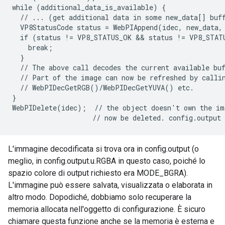
while (additional_data_is_available) {

  // ... (get additional data in some new_data[] buff
  VP8StatusCode status = WebPIAppend(idec, new_data, 
  if (status != VP8_STATUS_OK && status != VP8_STATU
    break;

  }

  // The above call decodes the current available buf
  // Part of the image can now be refreshed by callin
  // WebPIDecGetRGB()/WebPIDecGetYUVA() etc.

}

WebPIDelete(idec);  // the object doesn't own the im
L'immagine decodificata si trova ora in config.output (o
meglio, in config.output.u.RGBA in questo caso, poiché lo
spazio colore di output richiesto era MODE_BGRA).
L'immagine può essere salvata, visualizzata o elaborata in
altro modo. Dopodiché, dobbiamo solo recuperare la
memoria allocata nell'oggetto di configurazione. È sicuro
chiamare questa funzione anche se la memoria è esterna e