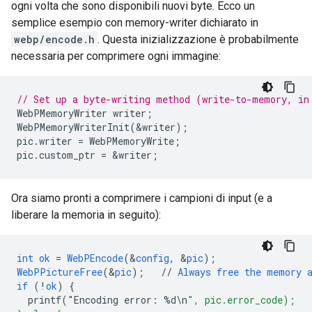
ogni volta che sono disponibili nuovi byte. Ecco un
semplice esempio con memory-writer dichiarato in
webp/encode.h
. Questa inizializzazione è probabilmente
necessaria per comprimere ogni immagine:
// Set up a byte-writing method (write-to-memory, in
WebPMemoryWriter
writer
;
WebPMemoryWriterInit
(
&
writer
);
pic
.
writer
=
WebPMemoryWrite
;
pic
.
custom_ptr
=
&
writer
;
Ora siamo pronti a comprimere i campioni di input (e a
liberare la memoria in seguito):
int
ok
=
WebPEncode
(
&
config
,
&
pic
);
WebPPictureFree
(
&
pic
);
//
Always
free
the
memory
if
(!
ok
)
{
printf("Encoding
error
:
%
d
\
n
", pic.error_code);