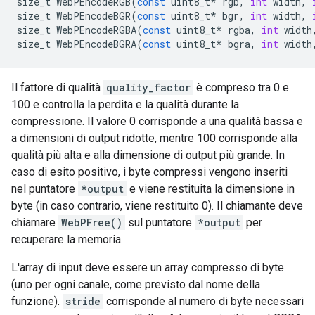
size_t
WebPEncodeRGB
(
const
uint8_t
*
rgb
,
int
width
,
size_t
WebPEncodeBGR
(
const
uint8_t
*
bgr
,
int
width
,
size_t
WebPEncodeRGBA
(
const
uint8_t
*
rgba
,
int
width
size_t
WebPEncodeBGRA
(
const
uint8_t
*
bgra
,
int
width
Il fattore di qualità
quality_factor
è compreso tra 0 e
100 e controlla la perdita e la qualità durante la
compressione. Il valore 0 corrisponde a una qualità bassa e
a dimensioni di output ridotte, mentre 100 corrisponde alla
qualità più alta e alla dimensione di output più grande. In
caso di esito positivo, i byte compressi vengono inseriti
nel puntatore
*output
e viene restituita la dimensione in
byte (in caso contrario, viene restituito 0). Il chiamante deve
chiamare
WebPFree()
sul puntatore
*output
per
recuperare la memoria.
L'array di input deve essere un array compresso di byte
(uno per ogni canale, come previsto dal nome della
funzione).
stride
corrisponde al numero di byte necessari