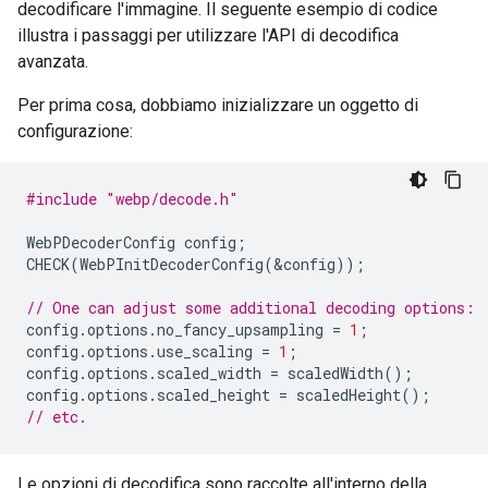
decodificare l'immagine. Il seguente esempio di codice
illustra i passaggi per utilizzare l'API di decodifica
avanzata.
Per prima cosa, dobbiamo inizializzare un oggetto di
configurazione:
#include
"webp/decode.h"
WebPDecoderConfig
config
;
CHECK
(
WebPInitDecoderConfig
(
&
config
));
// One can adjust some additional decoding options:
config
.
options
.
no_fancy_upsampling
=
1
;
config
.
options
.
use_scaling
=
1
;
config
.
options
.
scaled_width
=
scaledWidth
();
config
.
options
.
scaled_height
=
scaledHeight
();
// etc.
Le opzioni di decodifica sono raccolte all'interno della