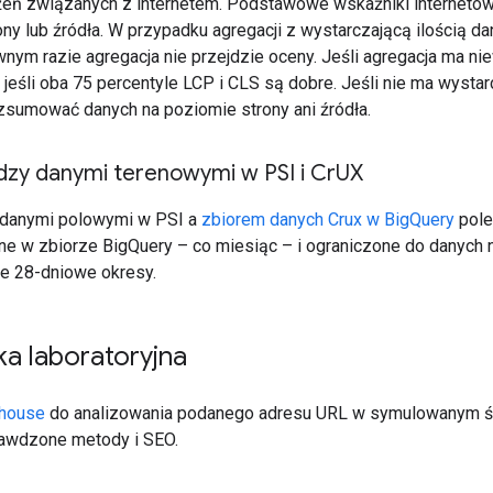
eń związanych z internetem. Podstawowe wskaźniki internetow
ny lub źródła. W przypadku agregacji z wystarczającą ilością da
wnym razie agregacja nie przejdzie oceny. Jeśli agregacja ma ni
 jeśli oba 75 percentyle LCP i CLS są dobre. Jeśli nie ma wysta
zsumować danych na poziomie strony ani źródła.
dzy danymi terenowymi w PSI i Cr
UX
 danymi polowymi w PSI a
zbiorem danych Crux w BigQuery
pole
ane w zbiorze BigQuery – co miesiąc – i ograniczone do danych
ie 28-dniowe okresy.
a laboratoryjna
thouse
do analizowania podanego adresu URL w symulowanym śr
rawdzone metody i SEO.