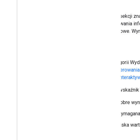
Wynik
U góry sekcji zn
analizowania in
prawidłowe. Wyn
Dane
W kategorii Wyd
wyrenderowania 
pełnej interakty
Każdy wskaźnik
Dobre wyn
Wymagana 
Niska war