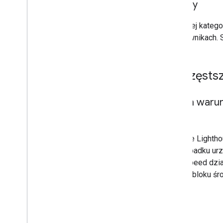
Audyty
W każdej kategor
użytkownikach.
Najczęstsz
Jakich waru
Obecnie Lightho
w przypadku ur
PageSpeed dział
analiza bloku ś