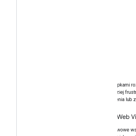
Nad słupkami roz
najbardziej frus
ulepszenia lub 
Core Web Vi
Podstawowe wska