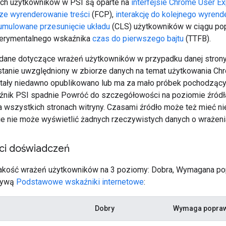
ch użytkowników w PSI są oparte na
interfejsie Chrome User Ex
ze wyrenderowanie treści
(FCP),
interakcję do kolejnego wyren
umulowane przesunięcie układu
(CLS) użytkowników w ciągu popr
erymentalnego wskaźnika
czas do pierwszego bajtu
(TTFB).
dane dotyczące wrażeń użytkowników w przypadku danej strony, 
stanie uwzględniony w zbiorze danych na temat użytkowania Ch
ostały niedawno opublikowano lub ma za mało próbek pochodząc
nik PSI spadnie Powróć do szczegółowości na poziomie źródła
 wszystkich stronach witryny. Czasami źródło może też mieć n
e nie może wyświetlić żadnych rzeczywistych danych o wrażeni
ci doświadczeń
 jakość wrażeń użytkowników na 3 poziomy: Dobra, Wymagana pop
atywą
Podstawowe wskaźniki internetowe
:
Dobry
Wymaga popra