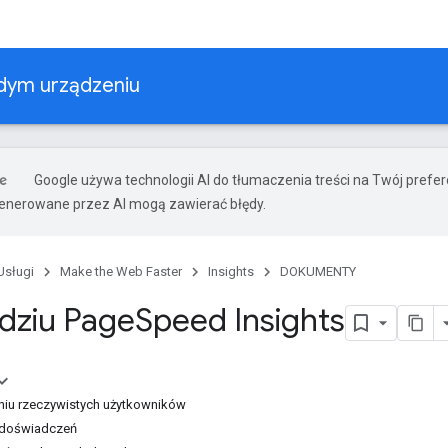
żdym urządzeniu
Google używa technologii AI do tłumaczenia treści na Twój prefe
nerowane przez AI mogą zawierać błędy.
Usługi
Make the Web Faster
Insights
DOKUMENTY
dziu Page
Speed Insights
iu rzeczywistych użytkowników
 doświadczeń