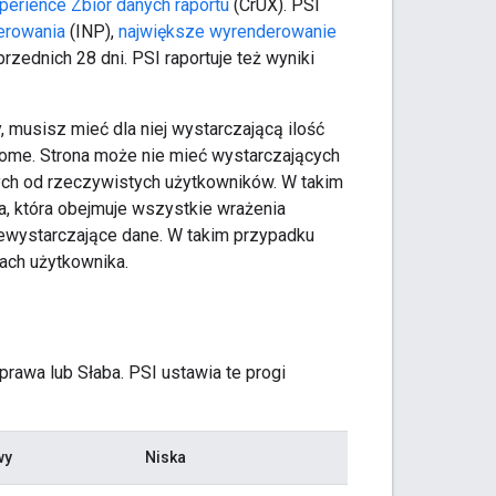
perience Zbiór danych raportu
(CrUX). PSI
derowania
(INP),
największe wyrenderowanie
zednich 28 dni. PSI raportuje też wyniki
musisz mieć dla niej wystarczającą ilość
rome. Strona może nie mieć wystarczających
ych od rzeczywistych użytkowników. W takim
, która obejmuje wszystkie wrażenia
iewystarczające dane. W takim przypadku
ach użytkownika.
rawa lub Słaba. PSI ustawia te progi
wy
Niska