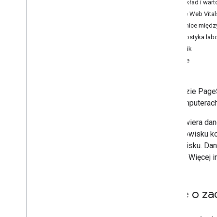
Rozkład i war
Core Web Vital
Różnice między
Diagnostyka labo
Wynik
Dane
Narzędzie PageS
i na komputerach
PSI zawiera dan
w środowisku ko
środowisku. Dan
danych. Więcej i
Dane o za