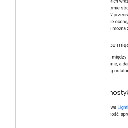
wszystkich wraż
na poziomie stro
wynik. W przeci
przejdzie ocenę,
CLS, nie można 
Różnice mię
Różnica między
codziennie, a d
obejmują ostatn
Diagnostyk
PSI używa
Ligh
dostępność, sp