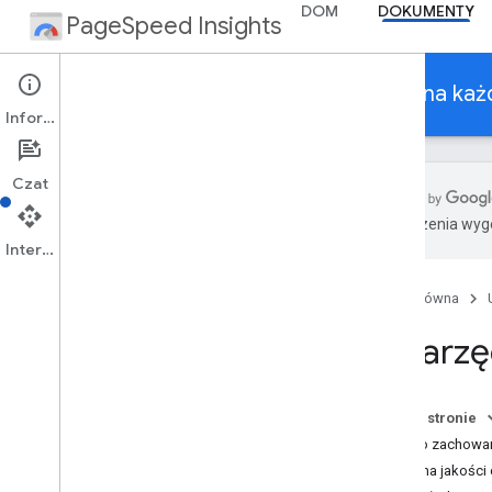
DOM
DOKUMENTY
PageSpeed Insights
Spraw, by Twoje strony działały szybko na ka
Informacje
Czat
Tłumaczenia wyge
Interfejs API
O narzędziu Page
Speed Insights
Języki
Strona główna
Informacje o wersjach
O narzę
Interfejs API Page
Speed
Rozpocznij
Dokumentacja API
Na tej stronie
Biblioteki klienta
Dane o zachowan
Ocena jakości