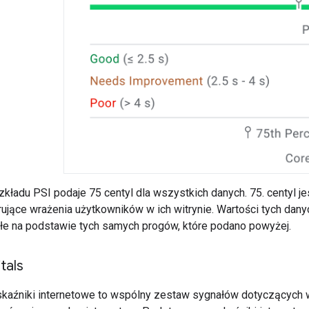
kładu PSI podaje 75 centyl dla wszystkich danych. 75. centyl j
trujące wrażenia użytkowników w ich witrynie. Wartości tych da
złe na podstawie tych samych progów, które podano powyżej.
tals
źniki internetowe to wspólny zestaw sygnałów dotyczących wy