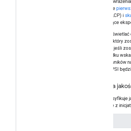
Dane o wrażenia
raportuje
pierws
treści
(LCP) i
sk
dotyczące eksp
Aby wyświetlać 
danych który zo
danych, jeśli z
przypadku wskaź
użytkowników na
wtedy PSI będzi
Ocena jakoś
PSI klasyfikuje
zgodnie z inicj