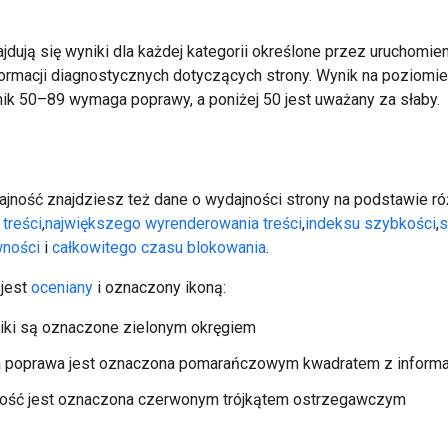
ajdują się wyniki dla każdej kategorii określone przez uruchomien
formacji diagnostycznych dotyczących strony. Wynik na poziomi
ik 50–89 wymaga poprawy, a poniżej 50 jest uważany za słaby.
ajność znajdziesz też dane o wydajności strony na podstawie ró
treści
,
największego wyrenderowania treści
,
indeksu szybkości
,
s
wności
i
całkowitego czasu blokowania
.
 jest
oceniany
i oznaczony ikoną:
iki są oznaczone zielonym okręgiem
poprawa jest oznaczona pomarańczowym kwadratem z informa
tość jest oznaczona czerwonym trójkątem ostrzegawczym