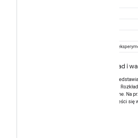
FCP
LCP
CLS
INP
TTFB (eksperyme
Rozkład i w
PSI przedstawia
witryną. Rozkład
czerwone. Na p
LCP mieści się 