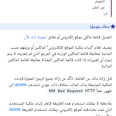
التفويض
نص الطلب
الرد
يتطلّب
تفويضًا
لتعديل قائمة مالكي موقع إلكتروني أو نطاق.
تجربة ذلك الآن
يضيف نظام "إثبات ملكية الموقع الإلكتروني" المالكين أو يزيلهم حسب
الحاجة لمطابقة قائمة المالكين الواردة في المرجع الذي تم تعديله. لا يتم
إجراء أي تغييرات إذا كانت قائمة المالكين المعدّلة مطابقة لقائمة المالكين
الحالية.
قبل إزالة مالك من القائمة، تأكَّد من إزالة جميع الرموز المميّزة لإثبات
الملكية المرتبطة بذلك المالك. بخلاف ذلك، يؤدي استدعاء
update
إلى
ظهور خطأ HTTP
400 Bad Request
.
ملاحظة: لا يمكنك استخدام هذه الطريقة لإلغاء إثبات ملكية المستخدم
الذي تمت مصادقته لموقع إلكتروني. يمكنك استخدام الطريقة
delete
بدلاً من ذلك.