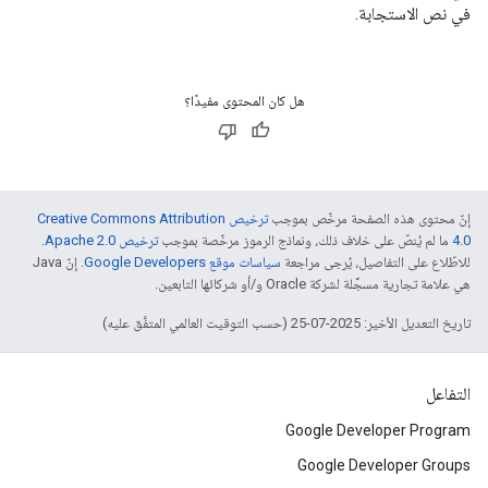
في نص الاستجابة.
هل كان المحتوى مفيدًا؟
إنّ محتوى هذه الصفحة مرخّص بموجب
ترخيص Creative Commons Attribution
4.0‏
ما لم يُنصّ على خلاف ذلك، ونماذج الرموز مرخّصة بموجب
ترخيص Apache 2.0‏
.
للاطّلاع على التفاصيل، يُرجى مراجعة
سياسات موقع Google Developers‏
. إنّ Java
هي علامة تجارية مسجَّلة لشركة Oracle و/أو شركائها التابعين.
تاريخ التعديل الأخير: 2025-07-25 (حسب التوقيت العالمي المتفَّق عليه)
التفاعل
Google Developer Program
Google Developer Groups