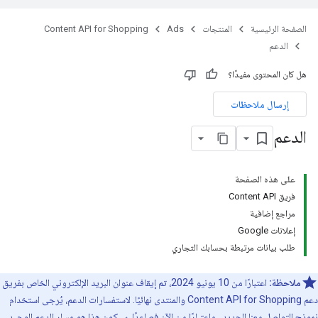
الصفحة الرئيسية
المنتجات
Ads
Content API for Shopping
الدعم
هل كان المحتوى مفيدًا؟
إرسال ملاحظات
الدعم
على هذه الصفحة
فريق Content API
مراجع إضافية
إعلانات Google
طلب بيانات مرتبطة بحسابك التجاري
ملاحظة:
اعتبارًا من 10 يونيو 2024، تم إيقاف عنوان البريد الإلكتروني الخاص بفريق
دعم Content API for Shopping والمنتدى نهائيًا. لاستفسارات الدعم، يُرجى استخدام
نموذج التواصل معنا الجديد
. واعتبارًا من الآن فصاعدًا، سيكون هذا هو مسار الدعم الوحيد