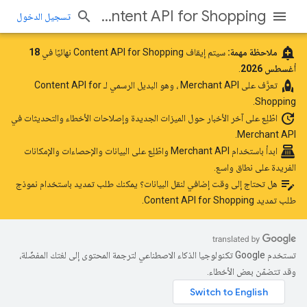
Content API for Shopping
تسجيل الدخول
add_alert
ملاحظة مهمة:
سيتم إيقاف Content API for Shopping نهائيًا في
18
أغسطس 2026
.
rocket
تعرَّف على
Merchant API
، وهو البديل الرسمي لـ Content API for
Shopping.
update
اطّلِع على آخر الأخبار
حول الميزات الجديدة وإصلاحات الأخطاء والتحديثات في
Merchant API.
point_of_sale
ابدأ باستخدام Merchant API
واطّلِع على البيانات والإحصاءات والإمكانات
الفريدة على نطاق واسع.
edit_note
هل تحتاج إلى وقت إضافي لنقل البيانات؟ يمكنك طلب تمديد باستخدام
نموذج
طلب تمديد Content API for Shopping
.
تستخدم Google تكنولوجيا الذكاء الاصطناعي لترجمة المحتوى إلى لغتك المفضّلة،
وقد تتضمّن بعض الأخطاء.