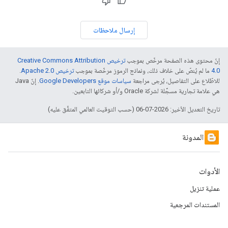
إرسال ملاحظات
إنّ محتوى هذه الصفحة مرخّص بموجب
ترخيص Creative Commons Attribution
4.0‏
ما لم يُنصّ على خلاف ذلك، ونماذج الرموز مرخّصة بموجب
ترخيص Apache 2.0‏
.
للاطّلاع على التفاصيل، يُرجى مراجعة
سياسات موقع Google Developers‏
. إنّ Java
هي علامة تجارية مسجَّلة لشركة Oracle و/أو شركائها التابعين.
تاريخ التعديل الأخير: 2026-07-06 (حسب التوقيت العالمي المتفَّق عليه)
المدونة
الأدوات
عملية تنزيل
المستندات المرجعية