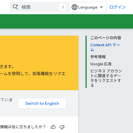
/
ログイン
このページの内容
Content API チー
ム
参考情報
Google 広告
きます。
ビジネス アカウン
ォーム
を使用して、拡張機能をリクエ
トに関連するデー
タをリクエストす
る
していま
情報は役に立ちましたか？