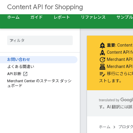
Content API for Shopping
ホーム
ガイド
レポート
リファレンス
サンプル
add_alert
重要:
Content
rocket
Content AP
update
Merchant
お問い合わせ
point_of_sale
Merchant 
よくある間違い
edit_note
移行にさらに
API 診断
ストします。
Merchant Center のステータス ダッシ
ュボード
す。AI 翻訳に
ホーム
プロダ