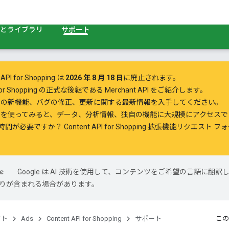
とライブラリ
サポート
 API for Shopping は
2026 年 8 月 18 日
に廃止されます。
I for Shopping の正式な後継である
Merchant API
をご紹介します。
 API の新機能、バグの修正、更新に関する
最新情報を入手
してください。
API を使ってみる
と、データ、分析情報、独自の機能に大規模にアクセスで
時間が必要ですか？
Content API for Shopping 拡張機能リクエスト フ
Google は AI 技術を使用して、コンテンツをご希望の言語に翻訳
は誤りが含まれる場合があります。
クト
Ads
Content API for Shopping
サポート
この