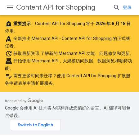
Content API for Shopping
登录
add_alert
重要提示
：Content API for Shopping 将于
2026 年 8 月 18 日
停用。
rocket
全新推出
Merchant API
- Content API for Shopping 的正式继
任者。
update
获取最新资讯
了解新的 Merchant API 功能、问题修复和更新。
point_of_sale
开始使用 Merchant API
，大规模访问数据、数据洞见和独特功
能。
edit_note
需要更多时间来迁移？使用
Content API for Shopping 扩展服
务申请表单
申请扩展服务。
Google 会使用 AI 技术将内容翻译成您偏好的语言。AI 翻译可能包
含错误。