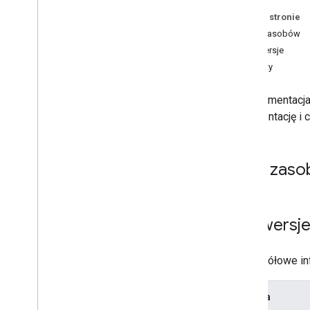
Na tej stronie
Typy zasobów
Konwersje
Raporty
Ta dokumentacja
reprezentację i 
Typy zas
Konwersj
Szczegółowe inf
Metoda