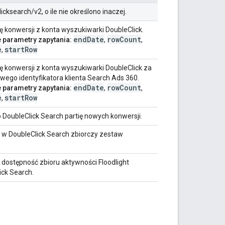
ksearch/v2, o ile nie określono inaczej.
tę konwersji z konta wyszukiwarki DoubleClick.
endDate
rowCount
parametry zapytania:
,
,
e
startRow
,
tę konwersji z konta wyszukiwarki DoubleClick za
ego identyfikatora klienta Search Ads 360.
endDate
rowCount
parametry zapytania:
,
,
e
startRow
,
 DoubleClick Search partię nowych konwersji.
e w DoubleClick Search zbiorczy zestaw
 dostępność zbioru aktywności Floodlight
ick Search.