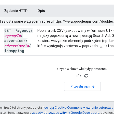
Żądanie HTTP
Opis
RI są ustawiane względem adresu https://www.googleapis.com/doubleclic
GET
/
agency
/
e
Pobiera plik CSV (zakodowany w formacie UTF-
agency
Id
/
między poprzednią a nową wersją Search Ads 
advertiser
/
zawiera wszystkie elementy podrzędne (np. kon
advertiser
Id
/
które występują zarówno w poprzedniej, jak i n
idmapping
Czy te wskazówki były pomocne?
Prześlij opinię
j, treść tej strony jest objęta
licencją Creative Commons – uznanie autorstwa 
a ten temat zawierają
zasady dotyczące witryny Google Developers
. Java je