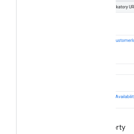
Identyfikatory U
get
getByCustomerI
insert
update
updateAvailabilit
Raporty