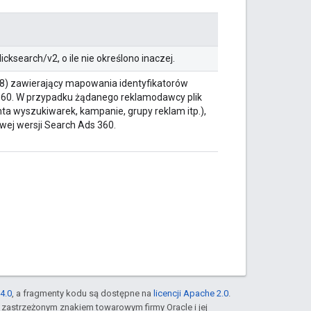
ksearch/v2, o ile nie określono inaczej.
8) zawierający mapowania identyfikatorów
360. W przypadku żądanego reklamodawcy plik
ta wyszukiwarek, kampanie, grupy reklam itp.),
owej wersji Search Ads 360.
4.0
, a fragmenty kodu są dostępne na
licencji Apache 2.0
.
st zastrzeżonym znakiem towarowym firmy Oracle i jej