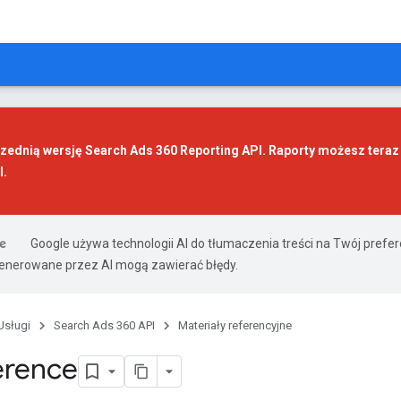
ednią wersję Search Ads 360 Reporting API. Raporty możesz tera
I
.
Google używa technologii AI do tłumaczenia treści na Twój prefe
nerowane przez AI mogą zawierać błędy.
Usługi
Search Ads 360 API
Materiały referencyjne
erence