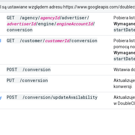
RI są ustawiane względem adresu https://www.googleapis.com/doubleclic
GET
/
agency
/
agency
Id
/
advertiser
/
Pobiera lis
advertiser
Id
/
engine
/
engine
Account
Id
/
Wymagane 
conversion
startDat
GET
/
customer
/
customer
Id
/
conversion
d
Pobiera lis
pomocą now
Wymagane 
startDat
POST
/
conversion
Wstawia do
PUT
/
conversion
Aktualizuj
konwersji.
POST
/
conversion
/
update
Availability
y
Aktualizuje
w DoubleCl