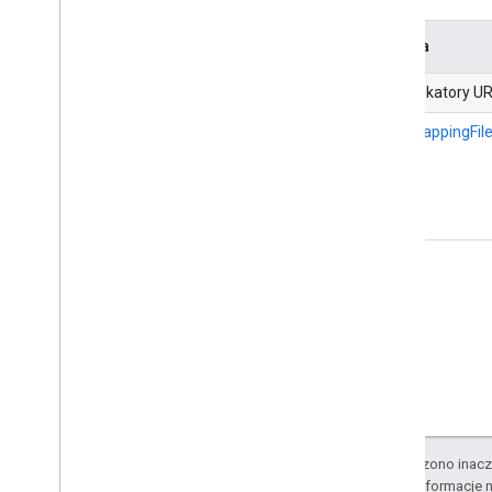
Metoda
Identyfikatory U
getIdMappingFil
O ile nie stwierdzono inacze
Szczegółowe informacje n