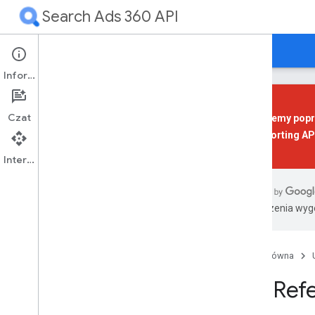
Search Ads 360 API
Przewodniki
Materiały referencyjne
Pomoc
Informacje
Czat
Wycofujemy poprz
360 Reporting AP
Podsumowanie zasobu
Konwersja
Interfejs API
Raporty
Tłumaczenia wyge
Standardowe parametry wyszukiwania
Standardowe komunikaty o błędach
Strona główna
API Ref