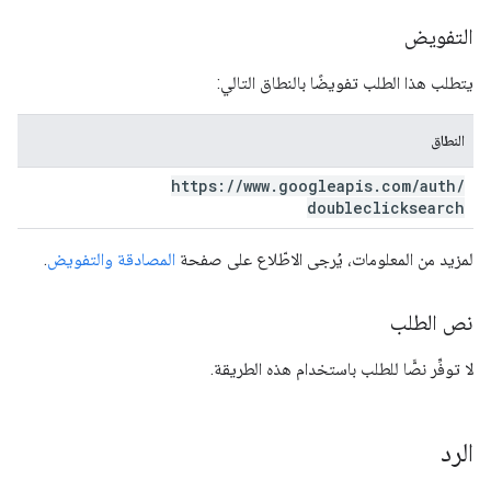
التفويض
يتطلب هذا الطلب تفويضًا بالنطاق التالي:
النطاق
https:
/
/
www
.
googleapis
.
com
/
auth
/
doubleclicksearch
لمزيد من المعلومات، يُرجى الاطّلاع على صفحة
المصادقة والتفويض
.
نص الطلب
لا توفِّر نصًّا للطلب باستخدام هذه الطريقة.
الرد