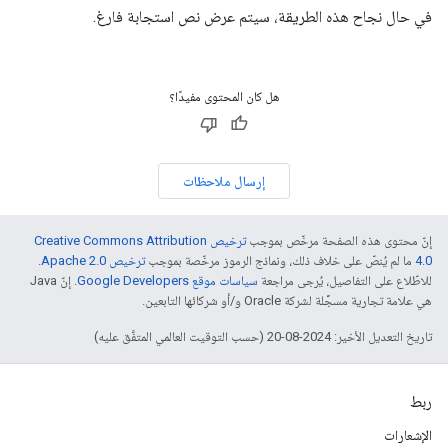
في حال نجاح هذه الطريقة، سيتم عرض نص استجابة فارغ.
هل كان المحتوى مفيدًا؟
إرسال ملاحظات
إنّ محتوى هذه الصفحة مرخّص بموجب
ترخيص Creative Commons Attribution
4.0‏
ما لم يُنصّ على خلاف ذلك، ونماذج الرموز مرخّصة بموجب
ترخيص Apache 2.0‏
.
للاطّلاع على التفاصيل، يُرجى مراجعة
سياسات موقع Google Developers‏
. إنّ Java
هي علامة تجارية مسجَّلة لشركة Oracle و/أو شركائها التابعين.
تاريخ التعديل الأخير: 2024-08-20 (حسب التوقيت العالمي المتفَّق عليه)
ربط
الإشعارات