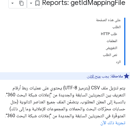
Reports: get
Id
Mapping
File
على هذه الصفحة
الطلب
طلب HTTP
المعلمات
التفويض
نص الطلب
الرد
ملاحظة:
يجب
منح الإذن
.
يتم تنزيل ملف CSV (بترميز UTF-8) يحتوي على عمليات ربط أرقام
التعريف بين التجربتَين السابقة والجديدة من "إعلانات شبكة البحث 360".
بالنسبة إلى المعلِن المطلوب، يتضمّن الملف جميع العناصر الثانوية (مثل
حسابات محرّكات البحث والحملات والمجموعات الإعلانية وما إلى ذلك)
المتوفّرة في التجربتَين السابقة والجديدة من "إعلانات شبكة البحث 360".
تجربة ذلك الآن