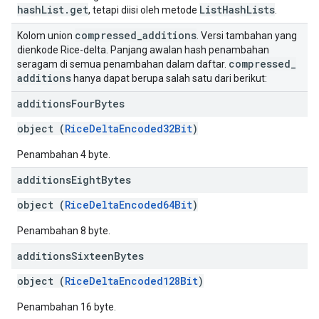
hashList.get
ListHashLists
, tetapi diisi oleh metode
.
compressed
_
additions
Kolom union
. Versi tambahan yang
dienkode Rice-delta. Panjang awalan hash penambahan
compressed
_
seragam di semua penambahan dalam daftar.
additions
hanya dapat berupa salah satu dari berikut:
additions
Four
Bytes
object (
RiceDeltaEncoded32Bit
)
Penambahan 4 byte.
additions
Eight
Bytes
object (
RiceDeltaEncoded64Bit
)
Penambahan 8 byte.
additions
Sixteen
Bytes
object (
RiceDeltaEncoded128Bit
)
Penambahan 16 byte.