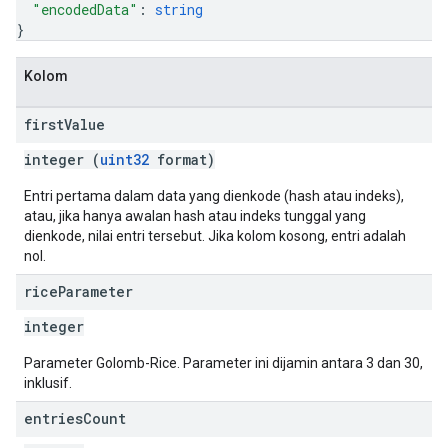
"encodedData"
: 
string
}
Kolom
first
Value
integer (
uint32
format)
Entri pertama dalam data yang dienkode (hash atau indeks),
atau, jika hanya awalan hash atau indeks tunggal yang
dienkode, nilai entri tersebut. Jika kolom kosong, entri adalah
nol.
rice
Parameter
integer
Parameter Golomb-Rice. Parameter ini dijamin antara 3 dan 30,
inklusif.
entries
Count