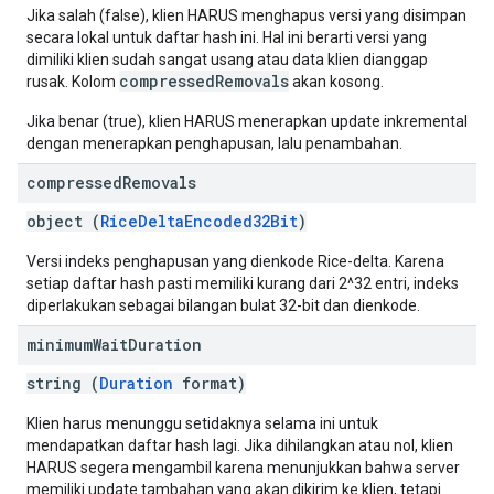
Jika salah (false), klien HARUS menghapus versi yang disimpan
secara lokal untuk daftar hash ini. Hal ini berarti versi yang
dimiliki klien sudah sangat usang atau data klien dianggap
compressedRemovals
rusak. Kolom
akan kosong.
Jika benar (true), klien HARUS menerapkan update inkremental
dengan menerapkan penghapusan, lalu penambahan.
compressed
Removals
object (
RiceDeltaEncoded32Bit
)
Versi indeks penghapusan yang dienkode Rice-delta. Karena
setiap daftar hash pasti memiliki kurang dari 2^32 entri, indeks
diperlakukan sebagai bilangan bulat 32-bit dan dienkode.
minimum
Wait
Duration
string (
Duration
format)
Klien harus menunggu setidaknya selama ini untuk
mendapatkan daftar hash lagi. Jika dihilangkan atau nol, klien
HARUS segera mengambil karena menunjukkan bahwa server
memiliki update tambahan yang akan dikirim ke klien, tetapi