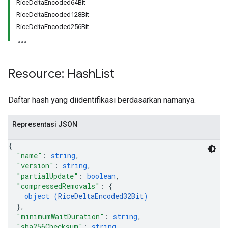
RiceDeltaEncoded64Bit
RiceDeltaEncoded128Bit
RiceDeltaEncoded256Bit
Resource: Hash
List
Daftar hash yang diidentifikasi berdasarkan namanya.
Representasi JSON
{
"name"
: 
string
,
"version"
: 
string
,
"partialUpdate"
: 
boolean
,
"compressedRemovals"
: 
{
object (
RiceDeltaEncoded32Bit
)
}
,
"minimumWaitDuration"
: 
string
,
"sha256Checksum"
: 
string
,