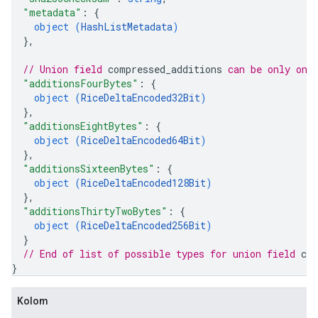
"metadata"
: 
{
object (
HashListMetadata
)
}
,
// Union field 
compressed_additions
 can be only one
"additionsFourBytes"
: 
{
object (
RiceDeltaEncoded32Bit
)
}
,
"additionsEightBytes"
: 
{
object (
RiceDeltaEncoded64Bit
)
}
,
"additionsSixteenBytes"
: 
{
object (
RiceDeltaEncoded128Bit
)
}
,
"additionsThirtyTwoBytes"
: 
{
object (
RiceDeltaEncoded256Bit
)
}
// End of list of possible types for union field 
co
}
Kolom