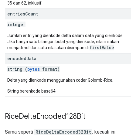
35 dan 62, inklusif.
entries
Count
integer
Jumlah entri yang dienkode delta dalam data yang dienkode.
Jika hanya satu bilangan bulat yang dienkode, nilai ini akan
firstValue
menjadi nol dan satu nilai akan disimpan di
.
encoded
Data
string (
bytes
format)
Delta yang dienkode menggunakan coder Golomb-Rice.
String berenkode base64.
Rice
Delta
Encoded128Bit
Sama seperti
RiceDeltaEncoded32Bit
, kecuali ini