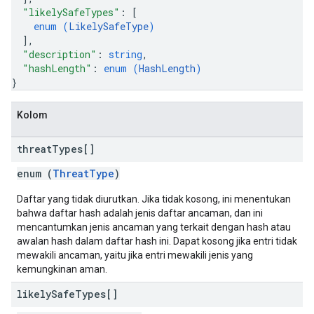
"likelySafeTypes"
: 
[
enum (
LikelySafeType
)
]
,
"description"
: 
string
,
"hashLength"
: 
enum (
HashLength
)
}
Kolom
threat
Types[]
enum (
ThreatType
)
Daftar yang tidak diurutkan. Jika tidak kosong, ini menentukan
bahwa daftar hash adalah jenis daftar ancaman, dan ini
mencantumkan jenis ancaman yang terkait dengan hash atau
awalan hash dalam daftar hash ini. Dapat kosong jika entri tidak
mewakili ancaman, yaitu jika entri mewakili jenis yang
kemungkinan aman.
likely
Safe
Types[]