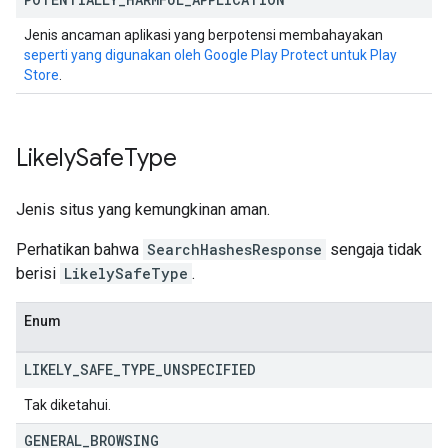
Jenis ancaman aplikasi yang berpotensi membahayakan
seperti yang digunakan oleh Google Play Protect untuk Play
Store
.
Likely
Safe
Type
Jenis situs yang kemungkinan aman.
Perhatikan bahwa
SearchHashesResponse
sengaja tidak
berisi
LikelySafeType
.
Enum
LIKELY
_
SAFE
_
TYPE
_
UNSPECIFIED
Tak diketahui.
GENERAL
_
BROWSING