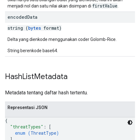
firstValue
menjadi nol dan satu nilai akan disimpan di
.
encoded
Data
string (
bytes
format)
Delta yang dienkode menggunakan coder Golomb-Rice.
String berenkode base64.
Hash
List
Metadata
Metadata tentang daftar hash tertentu.
Representasi JSON
{
"threatTypes"
: 
[
enum (
ThreatType
)
]
,