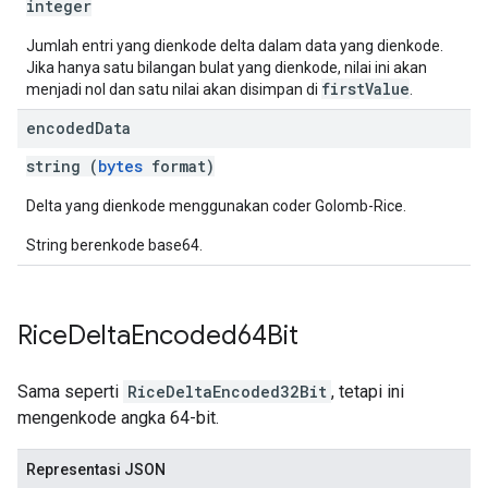
integer
Jumlah entri yang dienkode delta dalam data yang dienkode.
Jika hanya satu bilangan bulat yang dienkode, nilai ini akan
firstValue
menjadi nol dan satu nilai akan disimpan di
.
encoded
Data
string (
bytes
format)
Delta yang dienkode menggunakan coder Golomb-Rice.
String berenkode base64.
Rice
Delta
Encoded64Bit
Sama seperti
RiceDeltaEncoded32Bit
, tetapi ini
mengenkode angka 64-bit.
Representasi JSON