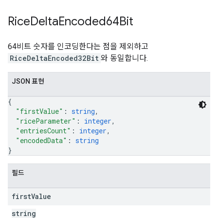
Rice
Delta
Encoded64Bit
64비트 숫자를 인코딩한다는 점을 제외하고
RiceDeltaEncoded32Bit
와 동일합니다.
JSON 표현
{
"firstValue"
: 
string
,
"riceParameter"
: 
integer
,
"entriesCount"
: 
integer
,
"encodedData"
: 
string
}
필드
first
Value
string