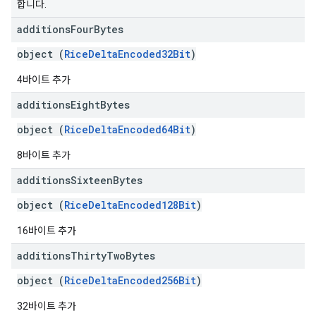
합니다.
additions
Four
Bytes
object (
RiceDeltaEncoded32Bit
)
4바이트 추가
additions
Eight
Bytes
object (
RiceDeltaEncoded64Bit
)
8바이트 추가
additions
Sixteen
Bytes
object (
RiceDeltaEncoded128Bit
)
16바이트 추가
additions
Thirty
Two
Bytes
object (
RiceDeltaEncoded256Bit
)
32바이트 추가