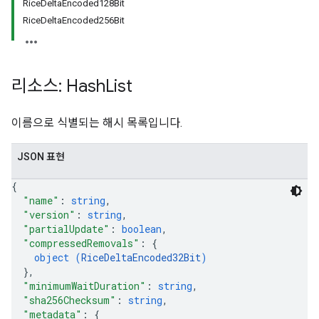
RiceDeltaEncoded128Bit
RiceDeltaEncoded256Bit
리소스: Hash
List
이름으로 식별되는 해시 목록입니다.
JSON 표현
{
"name"
: 
string
,
"version"
: 
string
,
"partialUpdate"
: 
boolean
,
"compressedRemovals"
: 
{
object (
RiceDeltaEncoded32Bit
)
}
,
"minimumWaitDuration"
: 
string
,
"sha256Checksum"
: 
string
,
"metadata"
: 
{