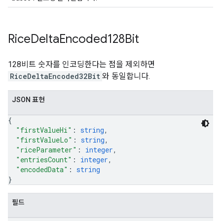
Rice
Delta
Encoded128Bit
128비트 숫자를 인코딩한다는 점을 제외하면
RiceDeltaEncoded32Bit
와 동일합니다.
JSON 표현
{
"firstValueHi"
: 
string
,
"firstValueLo"
: 
string
,
"riceParameter"
: 
integer
,
"entriesCount"
: 
integer
,
"encodedData"
: 
string
}
필드