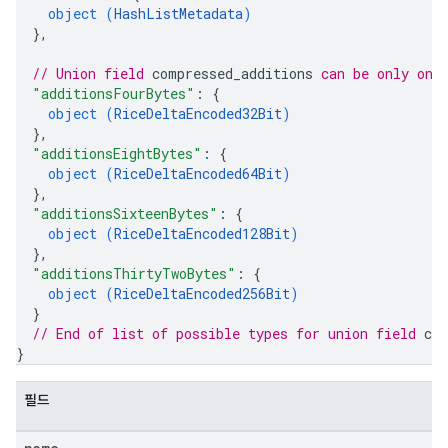
object (
HashListMetadata
)
}
,
// Union field 
compressed_additions
 can be only one
"additionsFourBytes"
: 
{
object (
RiceDeltaEncoded32Bit
)
}
,
"additionsEightBytes"
: 
{
object (
RiceDeltaEncoded64Bit
)
}
,
"additionsSixteenBytes"
: 
{
object (
RiceDeltaEncoded128Bit
)
}
,
"additionsThirtyTwoBytes"
: 
{
object (
RiceDeltaEncoded256Bit
)
}
// End of list of possible types for union field 
co
}
필드