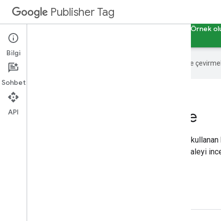
Publisher Tag
Rehberler
Başvuru Kaynakları
Örnekler
Örnek ol
Bilgi
Google, içerikleri tercih ettiğiniz dile çevirm
Sohbet
Test reklamı gösterme
API
Bu örnekte, Google Yayıncı Etiketi kitaplığını kullana
Etiketlerini Kullanmaya Başlama
başlıklı makaleyi ince
Örnek uygulama