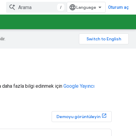
/
Oturum aç
lir.
da daha fazla bilgi edinmek için
Google Yayıncı
Demoyu görüntüleyin