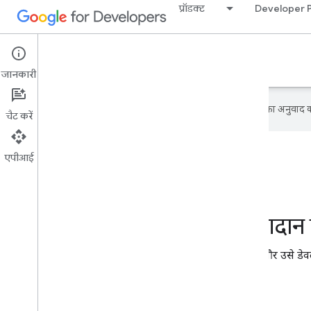
प्रॉडक्ट
Developer 
Google Developer Program
जानकारी
Google आपकी पसंदीदा भाषा में कॉन्टेंट का अनुवाद कर
चैट करें
एपीआई
डेवलपर लाइब्रेरी में योगदान 
ऐसी एंट्री सबमिट की गई जिसे मंज़ूरी मिली और उसे डेवल