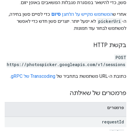
סשן, כדי להישאר במסגרת מגבלות המשאבים באופן יזום.
אחרי ש
המשתמש מקייש על הלחצן
סיום
כדי לסיים סשן בחירה,
ה-
pickerUri
לא יפעל יותר. יוצרים סשן חדש כדי לאפשר
למשתמש לבחור עוד תמונות.
בקשת HTTP
POST
https://photospicker.googleapis.com/v1/sessions
כתובת ה-URL משתמשת בתחביר של
Transcoding של gRPC
.
פרמטרים של שאילתה
פרמטרים
request
Id