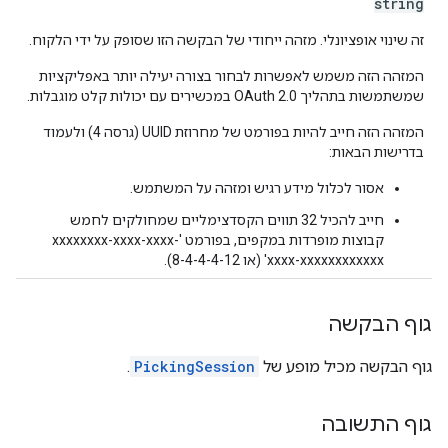
string
זה שינוי אופציונלי. מזהה ייחודי של הבקשה הזו שסופק על ידי הלקוח.
המזהה הזה משמש לאפשרות לבחור בצורה יעילה יותר באפליקציות
שמשתמשות בתהליך OAuth 2.0 במכשירים עם יכולות קלט מוגבלות.
המזהה הזה חייב להיות בפורמט של מחרוזת UUID (גרסה 4) ולעמוד
בדרישות הבאות:
אסור לכלול מידע רגיש ומזהה על המשתמש.
חייב להכיל 32 תווים הקסדצימליים שמחולקים לחמש
קבוצות מופרדות במקפים, בפורמט 'xxxxxxxx-xxxx-xxxx-
xxxx-xxxxxxxxxxxx' (או 8-4-4-4-12).
גוף הבקשה
גוף הבקשה מכיל מופע של
PickingSession
.
גוף התשובה