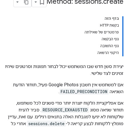
Method: sessions
.
create
בדף הזה
בקשת HTTP
פרמטרים של שאילתה
גוף הבקשה
גוף התשובה
היקפי הרשאה
יצירת סשן חדש שבו המשתמש יכול לבחור תמונות וסרטונים שיהיו
זמינים לצד שלישי.
אם למשתמש אין חשבון Google Photos פעיל, תוחזר הודעת
השגיאה
FAILED_PRECONDITION
.
אם אפליקציית הלקוח יוצרת יותר מדי סשנים לכל משתמש,
תוחזר שגיאה מסוג
RESOURCE_EXHAUSTED
. סביר להניח
שלקוחות לא יגיעו למגבלות האלה בתנאים רגילים. עם זאת, עדיין
מומלץ ללקוחות לבצע קריאה ל-
sessions.delete
אחרי כל