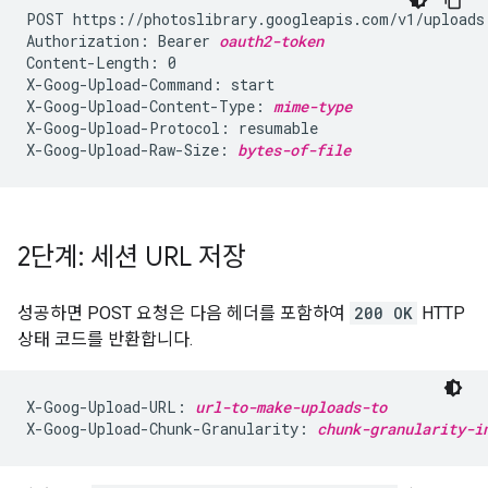
POST https://photoslibrary.googleapis.com/v1/uploads

Authorization: Bearer 
oauth2-token
Content-Length: 0

X-Goog-Upload-Command: start

X-Goog-Upload-Content-Type: 
mime-type
X-Goog-Upload-Protocol: resumable

X-Goog-Upload-Raw-Size: 
bytes-of-file
2단계: 세션 URL 저장
성공하면 POST 요청은 다음 헤더를 포함하여
200 OK
HTTP
상태 코드를 반환합니다.
X-Goog-Upload-URL: 
url-to-make-uploads-to
X-Goog-Upload-Chunk-Granularity: 
chunk-granularity-i