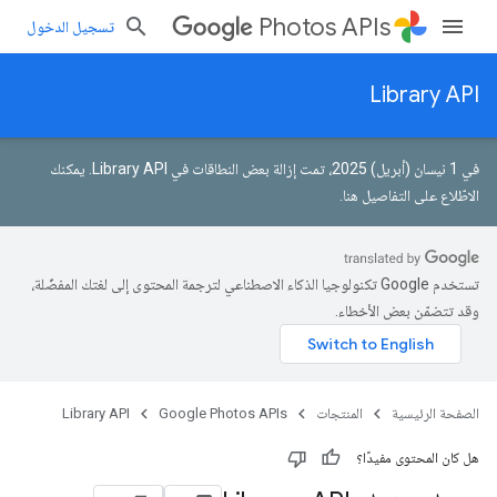
Photos APIs
تسجيل الدخول
Library API
في 1 نيسان (أبريل) 2025، تمت إزالة بعض النطاقات في Library API.
يمكنك
الاطّلاع على التفاصيل هنا
.
تستخدم Google تكنولوجيا الذكاء الاصطناعي لترجمة المحتوى إلى لغتك المفضّلة،
وقد تتضمّن بعض الأخطاء.
الصفحة الرئيسية
المنتجات
Google Photos APIs
Library API
هل كان المحتوى مفيدًا؟