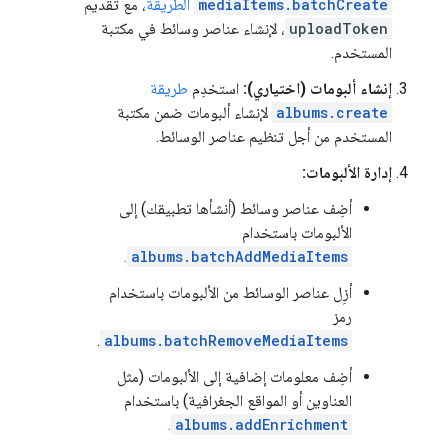
mediaItems.batchCreate
الطريقة
، مع تقديم
uploadToken
، لإنشاء عناصر وسائط في مكتبة
المستخدم.
إنشاء ألبومات (اختياري):
استخدِم
طريقة
albums.create
لإنشاء ألبومات ضمن مكتبة
المستخدم من أجل تنظيم عناصر الوسائط.
إدارة الألبومات:
أضِف عناصر وسائط (أنشأها تطبيقك) إلى
الألبومات باستخدام
.
albums.batchAddMediaItems
أزِل عناصر الوسائط من الألبومات باستخدام
رمز
.
albums.batchRemoveMediaItems
أضِف معلومات إضافية إلى الألبومات (مثل
العناوين أو المواقع الجغرافية) باستخدام
.
albums.addEnrichment