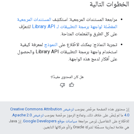
الخطوات التالية
مراجعة المستندات المرجعية: استكشِف
المستندات المرجعية
المفصّلة لواجهة برمجة التطبيقات لـ Library API
للتعرّف
على كل الطرق والمَعلمات المتاحة.
تجربة النماذج: يمكنك الاطّلاع على
النموذج
لمعرفة كيفية
استخدام واجهة برمجة التطبيقات Library API والحصول
على أفكار لدمج هذه الواجهة.
هل كان المحتوى مفيدًا؟
إنّ محتوى هذه الصفحة مرخّص بموجب
ترخيص Creative Commons Attribution
4.0‏
ما لم يُنصّ على خلاف ذلك، ونماذج الرموز مرخّصة بموجب
ترخيص Apache 2.0‏
.
للاطّلاع على التفاصيل، يُرجى مراجعة
سياسات موقع Google Developers‏
. إنّ Java
هي علامة تجارية مسجَّلة لشركة Oracle و/أو شركائها التابعين.