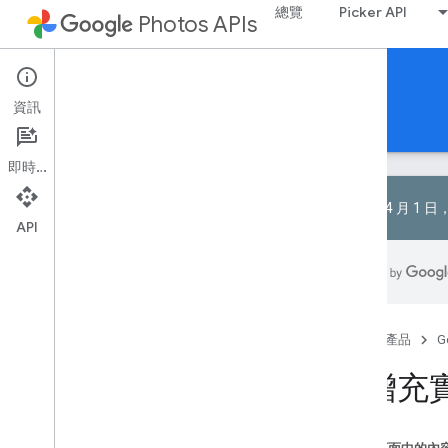
總覽
Picker API
Photos APIs
Library API
資訊
指南
參考資料
範例
即時通訊
2025 年 4 月 1
API
開始使用
讀取媒體
列出程式庫內容
首頁
產品
G
搜尋及套用篩選器
新增充
存取媒體項目
正在上傳媒體