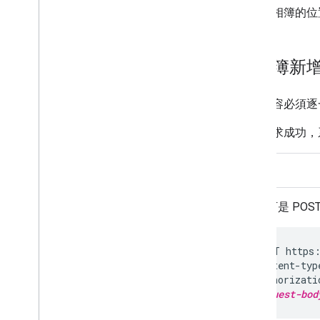
從其在相簿的位
為相簿新
豐富內容必須逐
如果要求成功，
REST
以下是 POS
POST https:
Content-typ
Authorizati
request-bod