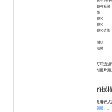
這個頁面中的內
上傳媒體內容
必要的授權範圍
支援續傳的上傳作業
充實類型
文字強化
整理媒體
位置強化
管理相簿
地圖強化功能
管理媒體項目
位置
新增充實內容
相簿開頭
相簿結尾
參考資料
程式庫 API 參考資料
應用程式可透過
範例
述故事的圖片順
程式庫 API 範例
必要的授
如要為應用程式
「
授權範圍
」。