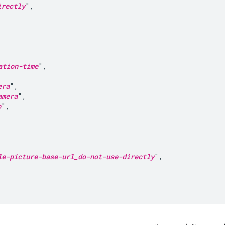
irectly
",

ation-time
",

era
",

amera
",

o
",

le-picture-base-url_do-not-use-directly
",
