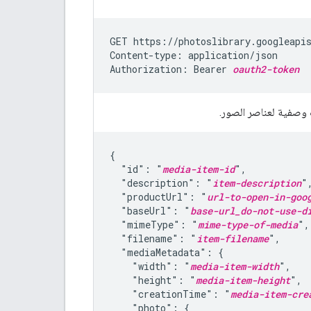
GET https://photoslibrary.googleapi
Content-type: application/json

Authorization: Bearer 
oauth2-token
{

  "id": "
media-item-id
",

  "description": "
item-description
",
  "productUrl": "
url-to-open-in-goo
  "baseUrl": "
base-url_do-not-use-d
  "mimeType": "
mime-type-of-media
",

  "filename": "
item-filename
",

  "mediaMetadata": {

    "width": "
media-item-width
",

    "height": "
media-item-height
",

    "creationTime": "
media-item-cre
    "photo": {
