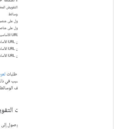
على هذه الصفحة
تحميل وسائط
نطاقات التفويض المط
تحميلات قابلة للاستئناف
عناصر الوسائط
الحصول على عنصر
تنظيم الوسائط
الحصول على عناصر
إدارة الألبومات
عناوين URL الأساسية
إدارة ملفات الوسائط
عناوين URL الأساسية للصور
إضافة معلومات مفصّلة
عناوين URL الأساسية للفيديوهات
عناوين URL الأساسية للصور الحيّة
المرجع
مرجع واجهة برمجة التطبيقات للمكتبة
بعد إجراء طلبات
لعرض
عيّنات
نماذج من واجهة برمجة التطبيقات للمكتبة
تعريف ملف الوسائط 
نطاقات التفو
يتطلب الوصول إلى ع