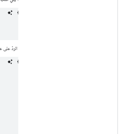
يظهر الردّ على عنصر وسائط 