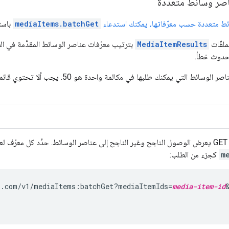
صر وسائط متعددة
ئط متعددة حسب معرّفاتها، يمكنك استدعاء
mediaItems.batchGet
باست
ملفّات
MediaItemResults
بترتيب معرّفات عناصر الوسائط المقدَّمة في 
دوث خطأ.
الحد الأقصى لعدد عناصر الوسائط التي يمكنك 
يدة
m
كجزء من الطلب:
s.com/v1/mediaItems:batchGet?mediaItemIds=
media-item-id