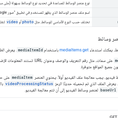
نوع عنصر الوسائط للمساعدة في تحديد نوع الوسائط بسهولة (على سبي
اسم ملف عنصر الوسائط الذي يظهر للمستخدم في تطبيق "صور Google" (ضمن قسم معلومات العنصر)
video
photo
تختلف حسب النوع الأساسي للوسائط، مثل
أو
. لتق
صر وسائط
ط، يمكنك استدعاء
mediaItems.get
باستخدام
mediaItemId
. يعرض الط
m
على سمات، مثل رقم التعريف والوصف وعنوان URL. تستند المعلومات الإضافية ضمن
ون جميع المواقع متوفرة.
ط فيديو، يجب معالجة ملف الفيديو أولاً. يحتوي العنصر
mediaItem
على ح
 يعرض الملف الذي تم تحميله حديثًا الرمز
videoProcessingStatus
بال
baseUrl
لعنصر وسائط الفيديو إلى أن تتم معالجة الفيديو.