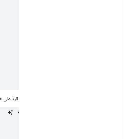
يظهر الردّ على 