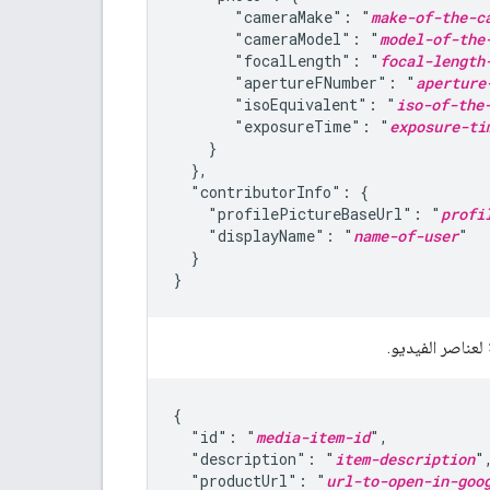
       "cameraMake": "
make-of-the-c
       "cameraModel": "
model-of-the
       "focalLength": "
focal-length
       "apertureFNumber": "
aperture
       "isoEquivalent": "
iso-of-the
       "exposureTime": "
exposure-ti
    }

  },

  "contributorInfo": {

    "profilePictureBaseUrl": "
profi
    "displayName": "
name-of-user
"

  }

}
لعناصر الفيديو.
{

  "id": "
media-item-id
",

  "description": "
item-description
",
  "productUrl": "
url-to-open-in-goo