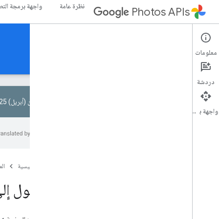
نظرة عامة
واجهة برمجة التطبيقات I
Photos APIs
Library API
معلومات
الأدلة
المرجع
عيّنات
دردشة
في 1 نيسان (أبريل) 2025، تمت إزالة بعض النطاقات في Library API.
واجهة برمجة التطبيقات
البدء
قراءة الوسائط
عرض محتوى المكتبة
الصفحة الرئيسية
ال
البحث عن الفلاتر وتطبيقها
الوصول إلى
الوصول إلى ملفات الوسائط
جارٍ تحميل الوسائط