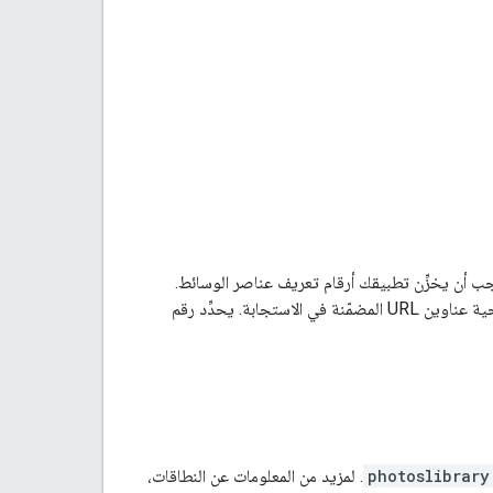
جب أن يخزِّن تطبيقك أرقام تعريف عناصر الوسائط.
ويعود السبب في ذلك إلى أنّه قد يتغيّر محتوى عناصر الوسائط، وبعد مرور فترة معيّنة، تنتهي صلاحية عناوين URL المضمّنة في الاستجابة. يحدِّد رقم
photoslibrary
. لمزيد من المعلومات عن النطاقات،