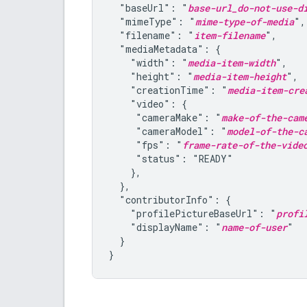
  "baseUrl": "
base-url_do-not-use-d
  "mimeType": "
mime-type-of-media
",

  "filename": "
item-filename
",

  "mediaMetadata": {

    "width": "
media-item-width
",

    "height": "
media-item-height
",

    "creationTime": "
media-item-cre
    "video": {

     "cameraMake": "
make-of-the-cam
     "cameraModel": "
model-of-the-c
     "fps": "
frame-rate-of-the-vide
     "status": "READY"

    },

  },

  "contributorInfo": {

    "profilePictureBaseUrl": "
profi
    "displayName": "
name-of-user
"

  }

}