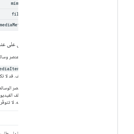
mime
Type
filename
media
Metadata
الحصول على عن
لاسترداد عنصر وسائ
يحتوي
ediaItem
ضمن الملف. قد لا تك
إذا كان عنصر الوسائ
معالجة ملف الفيديو.
لاستخدامه. لا تتوفّر
REST
في ما يلي طلب GET: