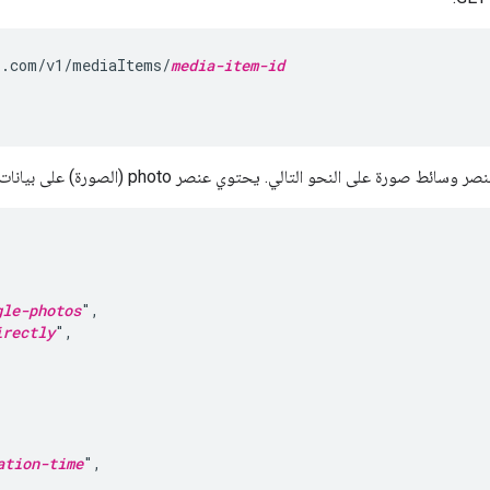
s.com/v1/mediaItems/
media-item-id
صورة على النحو التالي. يحتوي عنصر photo (الصورة) على بيانات وصفية لعناصر الصور.


gle-photos
",

irectly
",

ation-time
",
