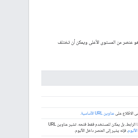
لوسائط، مثل صورة أو فيديو تم تحميلهما إلى مكتبة "صور Google". وهو عنصر من المستوى الأعلى ويمكن أن تختلف
ى الاطّلاع على
عناوين URL الأساسية
.
رابط يؤدي إلى الصورة داخل "صور Google" لا يمكن للمطوّر فتح هذا الرابط، بل يمكن للمستخدم فقط فتحه. تشير عناوين URL
ألبوم
، فإنه يشير إلى العنصر داخل الألبوم.