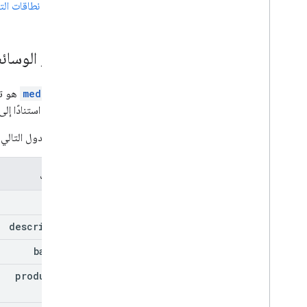
اطّلِع على
نطاقات ال
عناصر الوسائ
mediaItem
خصائصه استنادًا إلى
يسرد الجدول التال
الخصائص
id
description
base
Url
product
Url