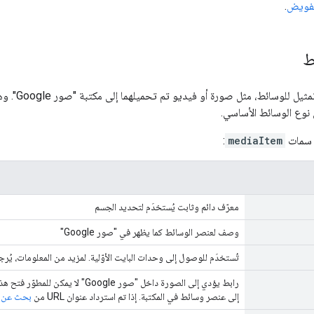
تفويض
.
ط
هو تمثيل ل
 نوع الوسائط الأساسي.
ي سمات
mediaItem
:
معرّف دائم وثابت يُستخدَم لتحديد الجسم
وصف لعنصر الوسائط كما يظهر في "صور Google"
تُستخدَم للوصول إلى وحدات البايت الأوّلية. لمزيد من المعلومات، يُرج
إلى عنصر وسائط في المكتبة. إذا تم استرداد عنوان URL من
بحث عن ال