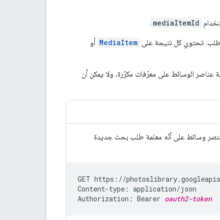
خدام
mediaItemId
.
الطلب. تحتوي كل نتيجة على
MediaItem
أو
طلبها في مكالمة واحدة هو 50. يجب ألا تحتوي قائمة عناصر الوسائط على معرّفات مكرّرة، ولا يمكن أن
GET https://photoslibrary.googleapi
Content-type: application/json

Authorization: Bearer 
oauth2-token