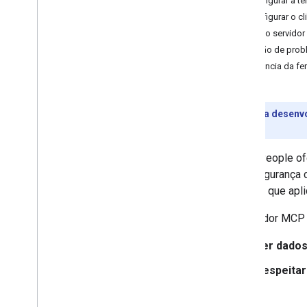
Configurar a t
Configurar o c
Testar o servido
Solução de prob
Referência da fe
Prévia para desenv
recursos.
A API People of
com segurança c
permite que apli
O servidor MCP 
Ler dado
Respeitar