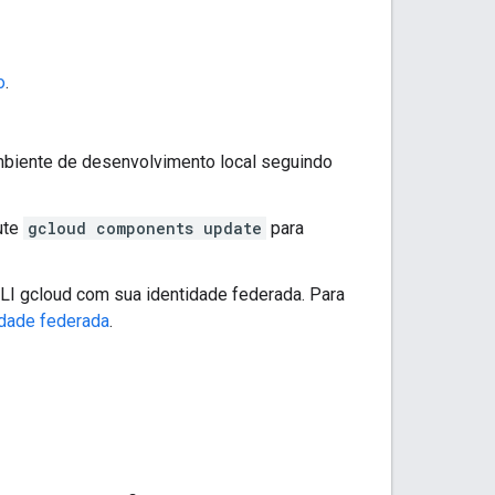
o
.
mbiente de desenvolvimento local seguindo
cute
gcloud components update
para
CLI gcloud com sua identidade federada. Para
idade federada
.