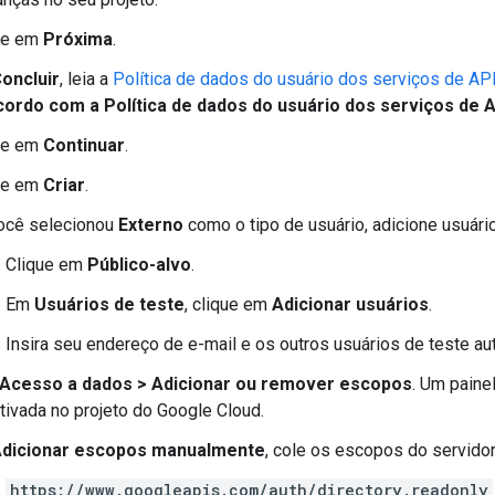
ue em
Próxima
.
oncluir
, leia a
Política de dados do usuário dos serviços de AP
ordo com a Política de dados do usuário dos serviços de 
ue em
Continuar
.
ue em
Criar
.
ocê selecionou
Externo
como o tipo de usuário, adicione usuári
Clique em
Público-alvo
.
Em
Usuários de teste
, clique em
Adicionar usuários
.
Insira seu endereço de e-mail e os outros usuários de teste a
Acesso a dados
>
Adicionar ou remover escopos
. Um paine
tivada no projeto do Google Cloud.
dicionar escopos manualmente
, cole os escopos do servid
https://www.googleapis.com/auth/directory.readonly