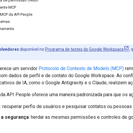
ela de permissão OAuth
liente MCP
r MCP da API People
lemas
rramenta
olvedores
:disponível no
Programa de testes do Google Workspace
,
erece um servidor
Protocolo de Contexto de Modelo (MCP)
remo
om dados de perfil e de contato do Google Workspace. Ao conf
cativos de IA, como o Google Antigravity e o Claude, realizem 
da API People oferece uma maneira padronizada para que os a
s
: recuperar perfis de usuários e pesquisar contatos ou pessoas n
 a segurança
: herdar as mesmas permissões e controles de go