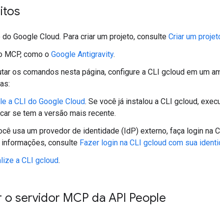
itos
 do Google Cloud. Para criar um projeto, consulte
Criar um projet
o MCP, como o
Google Antigravity
.
tar os comandos nesta página, configure a CLI gcloud em um a
as:
ale a CLI do Google Cloud
. Se você já instalou a CLI gcloud, exe
icar se tem a versão mais recente.
ocê usa um provedor de identidade (IdP) externo, faça login na 
 informações, consulte
Fazer login na CLI gcloud com sua ident
alize a CLI gcloud
.
r o servidor MCP da API People