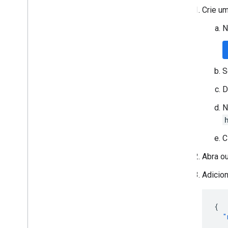
Crie um
N
S
D
N
C
Abra ou
Adicio
{
"