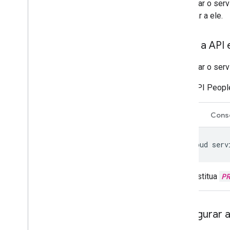
Para usar o ser
conectar a ele.
Ativar a API
Para usar o serv
API Peopl
CLI
Cons
gcloud
serv
Substitua
P
Configurar 