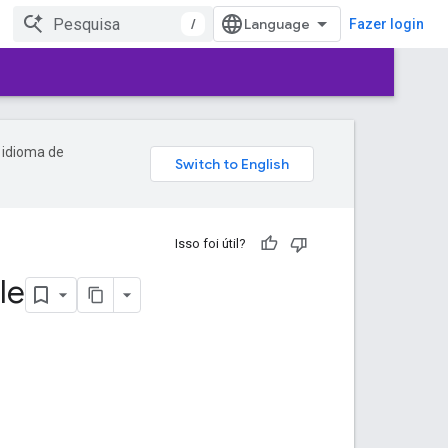
/
Fazer login
 idioma de
Isso foi útil?
le