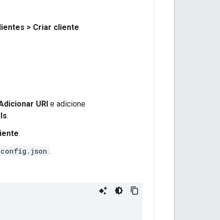
lientes
>
Criar cliente
.
Adicionar URI
e adicione
Is
.
iente
.
_config.json
.