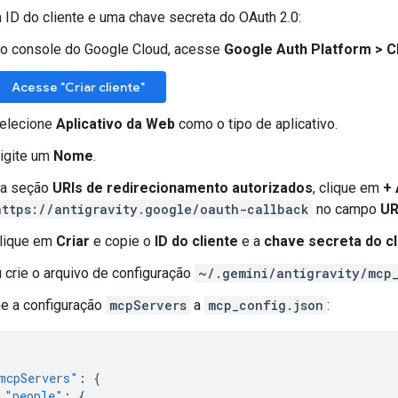
 ID do cliente e uma chave secreta do OAuth 2.0:
o console do Google Cloud, acesse
Google Auth Platform
>
C
Acesse "Criar cliente"
elecione
Aplicativo da Web
como o tipo de aplicativo.
igite um
Nome
.
a seção
URIs de redirecionamento autorizados
, clique em
+ 
https://antigravity.google/oauth-callback
no campo
UR
lique em
Criar
e copie o
ID do cliente
e a
chave secreta do cl
 crie o arquivo de configuração
~/.gemini/antigravity/mcp
ne a configuração
mcpServers
a
mcp_config.json
:
mcpServers"
:
{
"people"
:
{