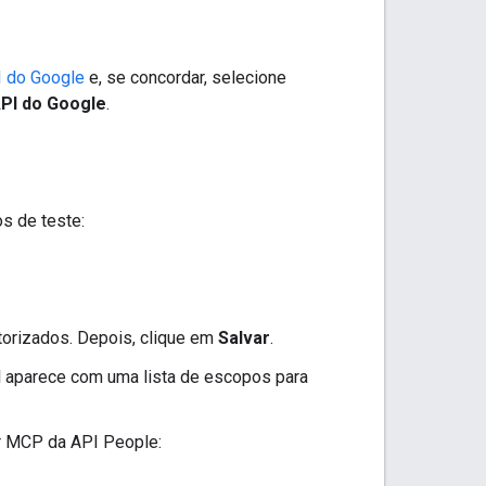
I do Google
e, se concordar, selecione
API do Google
.
os de teste:
utorizados. Depois, clique em
Salvar
.
l aparece com uma lista de escopos para
or MCP da API People: