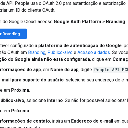
a API People usa o OAuth 2.0 para autenticação e autorização. 
riar um ID do cliente OAuth.
e do Google Cloud, acesse
Google Auth Platform
>
Branding
.
r Branding
 tiver configurado a
plataforma de autenticação do Google
, p
são OAuth em
Branding
,
Público-alvo
e
Acesso a dados
. Se voc
ção do Google ainda não está configurada
, clique em
Começ
nformações do app
, em
Nome do app
, digite
People API MC
-mail para suporte do usuário
, selecione seu endereço de e-
ue em
Próxima
.
úblico-alvo
, selecione
Interno
. Se não for possível selecionar
ue em
Próxima
.
nformações de contato
, insira um
Endereço de e-mail
em que
nças no seu projeto.