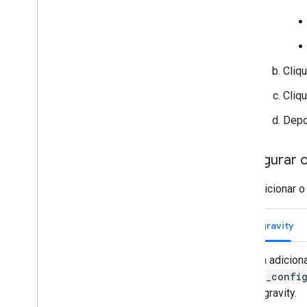
Cliq
Cliq
Depo
Configurar 
Para adicionar o
Antigravity
Para adicion
mcp_config
Antigravity.