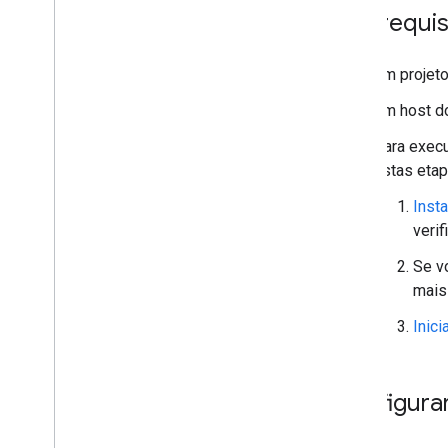
Pré-requis
Um projeto
Um host d
Para execu
estas etap
Inst
verif
Se v
mais
Inici
Configura