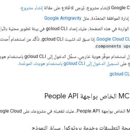
إنشاء مشروع
.
ارة الموافقة المتعدّدة، مثل
Google Antigravity
ذه الصفحة، عليك إعداد gcloud CLI في بيئة تطوير محلية باتّباع الخطوات التالية:
. إذا سبق لك تثبيت gcloud CLI، تأكَّد من استخدام أحدث إصدار من خلال تنفيذ الأمر
.
components up
في حال استخدام موفِّر هوية خارج
اع على
تسجيل الدخول إلى gcloud CLI باستخدام هويتك الموحّدة
.
.
مجة التطبيقات وخدمة بروتوكول سياق النموذج