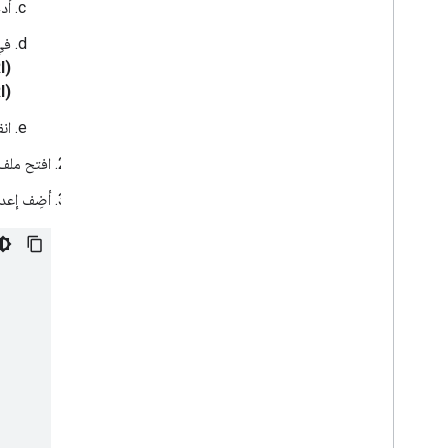
أد
في
(URI)
(URI)
ان
افتح ملف 
أضِف إعد