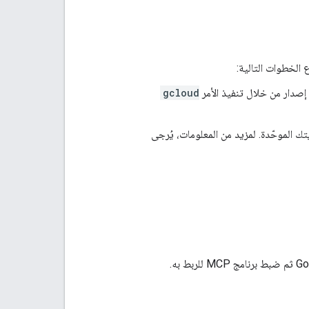
gcloud
ي، سجِّل الدخول إلى gcloud CLI باستخدام هويتك الموحّدة. لمزيد من المعلومات، يُرجى