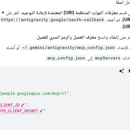
خل
اسمًا
.
 قسم
معرّفات الموارد المنتظمة (URI) المعتمَدة لإعادة التوجيه
، انقر على
+ إ
، ثم أضِف
https://antigravity.google/oauth-callback
.
قر على
إنشاء
وانسخ
معرّف العميل
و
الرمز السري للعميل
.
الإعداد
~/.gemini/antigravity/mcp_config.json
أو أنشئه.
ادات
mcpServers
إلى
mcp_config.json
:
/people.googleapis.com/mcp/v1"
,
CLIENT_ID
"
,
UTH_CLIENT_SECRET
"