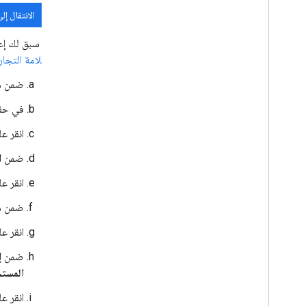
الانتقال إل
إذا سبق لك إ
العلامة التجار
ضمن
م
في حق
انقر ع
ضمن
ا
انقر ع
ضمن
م
انقر ع
ضمن
إ
المستخدم
انقر ع