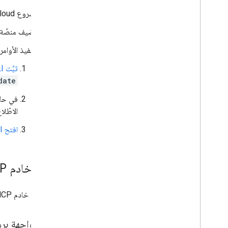
مشروع Google Cloud لإنشاء مشروع، يُرجى الاطّلاع على مقالة
مضيف منصّة إد
لتنفيذ الأوامر الواردة في ه
ثبِّت Google Cloud CLI
date
الاطّل
افتح gcloud CLI
ضبط خادم MCP الخاص بواجهة People API
لاستخدام خادم MCP الخاص بواجهة People API، عليك تفعيله في مشروعك على Google Cloud ثم ضبط برنامج MCP للربط به.
تفعيل واجهة بر