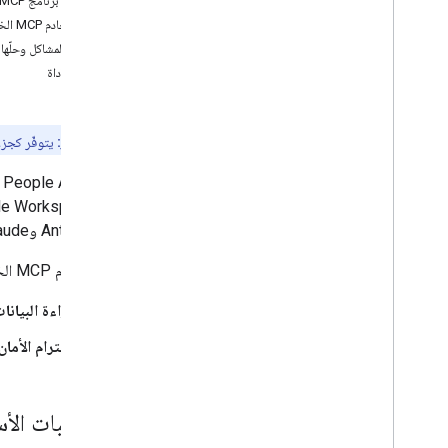
إعداد برنامج MCP
اختبار خادم MCP الخاص بـ People API
تحديد المشاكل وحلّها
مرجع الأداة
معاينة المطور:
يتوفّر كجز
توفّر People API خادم
Antigravity وClaude، بتنفيذ إجراءات باستخدام واجهة People API.
يوفّر خادم MCP الخاص بواجهة People API طريقة موحّدة لوكلاء الذكاء الاصطناعي من أجل:
قراءة البيانا
احترام الأمان
المتطلبات الأ