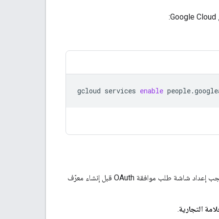
gcloud
services
enable
people.google
يستخدم خادم MCP الخاص بواجهة People API بروتوكول OAuth 2.0 للمصادقة والتفويض. يجب إعداد شاشة طلب موافقة OAuth قبل إنشاء معرّف
امة التجارية
.