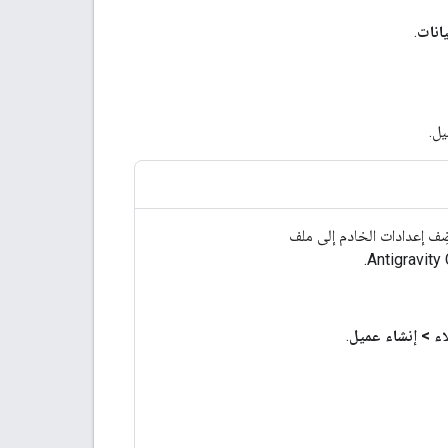
انات
.
اء
>
إنشاء عميل
.