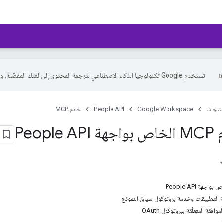
تستخدم Google تكنولوجيا الذكاء الاصطناعي لترجمة المحتوى إلى لغتك المفضّلة، وقد تتضمّن بعض الأخطاء.
منتجات
Google Workspace
People API
خادم MCP
Peop
 التطبيقات وخدمة بروتوكول سياق النموذج
قة المتعلّقة ببروتوكول OAuth