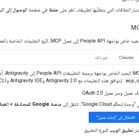
تيار النطاقات التي يتطلّبها تطبيقك، انقر على
حفظ
في صفحة
الوصول إلى البي
Claude
غير ذلك
mcp_
. تتوافق هذه التعليمات مع Antigravity 2.0 وAntigravity IDE وAntigravity CLI.
عميل وسر عميل OAuth 2.0:
حدة تحكّم Google Cloud"، انتقِل إلى
منصة Google للمصادقة
>
العمل
الانتقال إلى "إنشاء عميل"
تَر
تطبيق الويب
كنوع التطبيق.