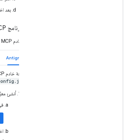
بعد اخ
إعداد برنامج MCP
لإضافة خادم MCP بعيد خاص بواجهة People API إلى عميل MCP، اتّبِع التعليمات الخاصة بالعميل.
Antigravity
لإضافة خادم MCP البعيد الخاص بواجهة برمجة التطبيقات People API إلى Antigravity، أضِف إعدادات الخادم إلى ملف
config.json
أنشئ معرّف 
في "و
اخ