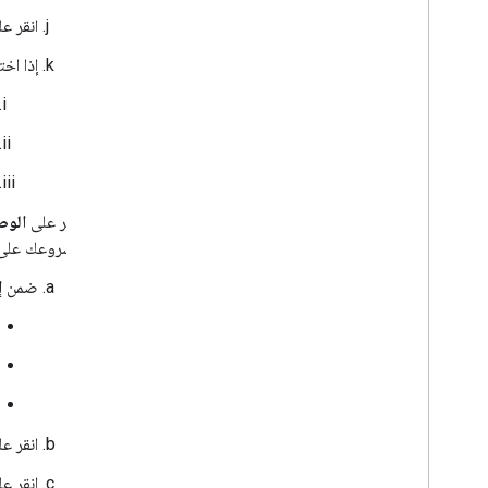
انقر ع
إذا اخ
انقر على
الوص
مشروعك على oogle Cloud
ضمن
إ
انقر ع
انقر ع