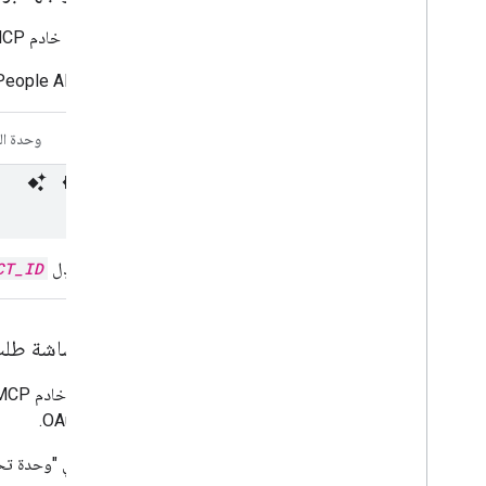
لاستخدام خادم MCP الخاص بواجهة People API، يجب تفعيل الخدمة التالية في مشروعك على Google Cloud:
People API
CLI
وحدة ال
استبدِل
CT_ID
إعداد شاشة طلب ال
عميل OAuth.
في "وحدة تحكّم Google Cloud"، ا