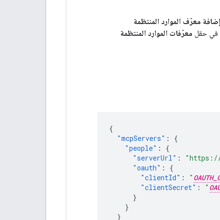
ضافة معرّف الموارد المنتظمة
في حقل
معرّفات الموارد المنتظمة
{
"mcpServers"
:
{
"people"
:
{
"serverUrl"
:
"https:/
"oauth"
:
{
"clientId"
:
"
OAUTH_
"clientSecret"
:
"
OA
}
}
}