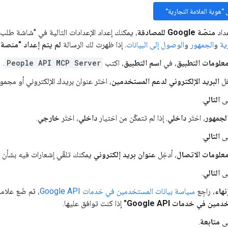
ى "هوية العلامة التجارية"
عداد
منصّة Google للمصادقة
، يمكنك إعداد الإعدادات التالية في "شاشة طلب الموافق
ية
و
الجمهور
و
الوصول إلى البيانات
. إذا ظهرت لك الرسالة
لم يتم إعداد "منصة مصادقة 
علومات التطبيق
، في
اسم التطبيق
، اكتب
People API MCP Server
.
ل
البريد الإلكتروني لدعم المستخدمين
، اختَر عنوان بريدك الإلكتروني أو مجموعة Google المنا
لى
التالي
.
لجمهور
، اختَر
داخلي
. إذا لم تتمكّن من اختيار
داخلي
، اختَر
خارجي
.
لى
التالي
.
علومات الاتصال
، أدخِل
عنوان بريد إلكتروني
يمكنك تلقّي إشعارات فيه بشأن 
لى
التالي
.
نهاء
، راجِع
سياسة بيانات المستخدمين في خدمات Google API
، ثم ضَع علامة
ين في خدمات Google API"
إذا كنت توافق عليها.
لى
متابعة
.