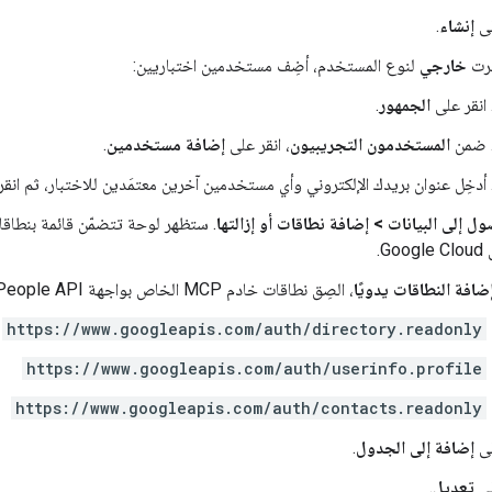
لى
إنشاء
.
ترت
خارجي
لنوع المستخدم، أضِف مستخدمين اختباريين:
انقر على
الجمهور
.
ضمن
المستخدمون التجريبيون
، انقر على
إضافة مستخدمين
.
أدخِل عنوان بريدك الإلكتروني وأي مستخدمين آخرين معتمَدين للاختبار، ثم انق
ول إلى البيانات
>
إضافة نطاقات أو إزالتها
. ستظهر لوحة تتضمّن قائمة بنطاقا
G.
ضافة النطاقات يدويًا
، الصِق نطاقات خادم MCP الخاص بواجهة People API:
https://www.googleapis.com/auth/directory.readonly
https://www.googleapis.com/auth/userinfo.profile
https://www.googleapis.com/auth/contacts.readonly
لى
إضافة إلى الجدول
.
لى
تعديل
.