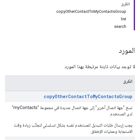
الطُرق
copyOtherContactToMyContactsGroup
list
search
المورد
لا توجد بيانات ثابتة مرتبطة بهذا المورد.
الطُرق
copy
Other
Contact
To
My
Contacts
Group
نسخ "جهة اتصال أخرى" إلى جهة اتصال جديدة في مجموعة "myContacts"
لدى المستخدم
يجب إرسال طلبات التبديل للمستخدم نفسه بشكل تسلسلي لتجنُّب زيادة وقت
الاستجابة وعمليات الإخفاق.