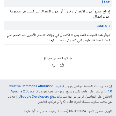
list
إدراج جميع "جهات الاتصال الأخرى"، أي جهات الاتصال التي ليست في مجموعة
جهات اتصال.
search
توفّر هذه السياسة قائمة بجهات الاتصال في جهات الاتصال الأخرى للمستخدم الذي
تمت المصادقة عليه والتي تتطابق مع طلب البحث.
هل كان المحتوى مفيدًا؟
إنّ محتوى هذه الصفحة مرخّص بموجب
ترخيص Creative Commons Attribution
4.0‏
ما لم يُنصّ على خلاف ذلك، ونماذج الرموز مرخّصة بموجب
ترخيص Apache 2.0‏
.
للاطّلاع على التفاصيل، يُرجى مراجعة
سياسات موقع Google Developers‏
. إنّ Java
هي علامة تجارية مسجَّلة لشركة Oracle و/أو شركائها التابعين.
تاريخ التعديل الأخير: 2024-08-06 (حسب التوقيت العالمي المتفَّق عليه)