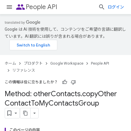
people
People API
ログイン
Google は AI 技術を使用して、コンテンツをご希望の言語に翻訳し
ています。AI 翻訳には誤りが含まれる場合があります。
ホーム
プロダクト
Google Workspace
People API
リファレンス
この情報は役に立ちましたか？
Method: other
Contacts
.
copy
Other
Contact
To
My
Contacts
Group
このページの内容