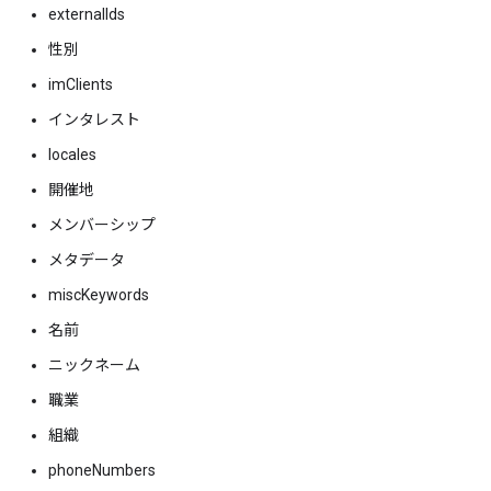
externalIds
性別
imClients
インタレスト
locales
開催地
メンバーシップ
メタデータ
miscKeywords
名前
ニックネーム
職業
組織
phoneNumbers