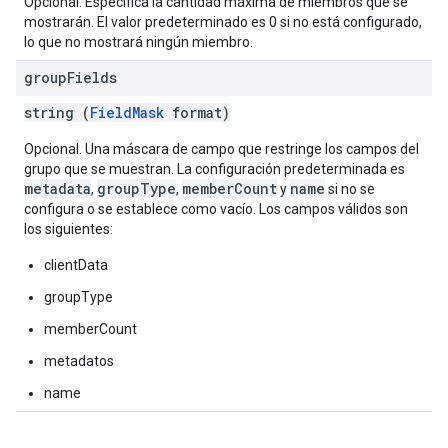
Opcional. Especifica la cantidad máxima de miembros que se
mostrarán. El valor predeterminado es 0 si no está configurado,
lo que no mostrará ningún miembro.
group
Fields
string (
FieldMask
format)
Opcional. Una máscara de campo que restringe los campos del
grupo que se muestran. La configuración predeterminada es
metadata
groupType
memberCount
name
,
,
y
si no se
configura o se establece como vacío. Los campos válidos son
los siguientes:
clientData
groupType
memberCount
metadatos
name