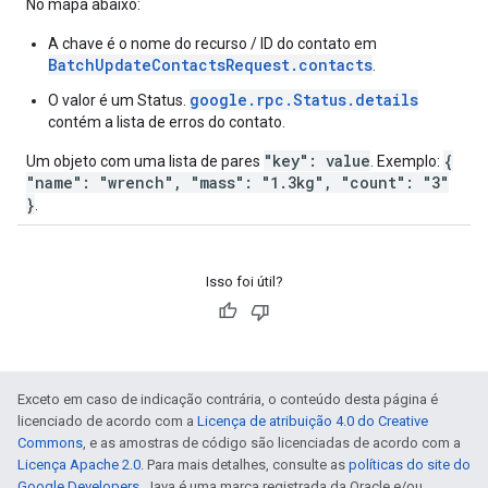
No mapa abaixo:
A chave é o nome do recurso / ID do contato em
BatchUpdateContactsRequest.contacts
.
google.rpc.Status.details
O valor é um Status.
contém a lista de erros do contato.
"key": value
{
Um objeto com uma lista de pares
. Exemplo:
"name": "wrench", "mass": "1.3kg", "count": "3"
}
.
Isso foi útil?
Exceto em caso de indicação contrária, o conteúdo desta página é
licenciado de acordo com a
Licença de atribuição 4.0 do Creative
Commons
, e as amostras de código são licenciadas de acordo com a
Licença Apache 2.0
. Para mais detalhes, consulte as
políticas do site do
Google Developers
. Java é uma marca registrada da Oracle e/ou