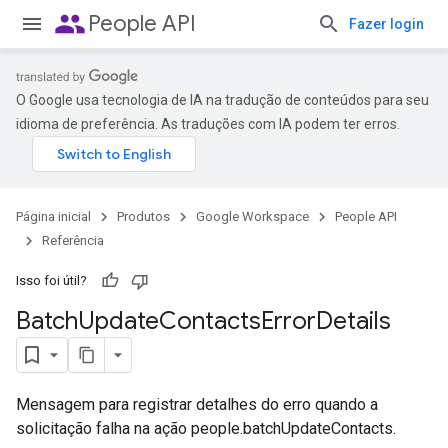
people
People API
Fazer login
O Google usa tecnologia de IA na tradução de conteúdos para seu
idioma de preferência. As traduções com IA podem ter erros.
Página inicial
Produtos
Google Workspace
People API
Referência
Isso foi útil?
Batch
Update
Contacts
Error
Details
Mensagem para registrar detalhes do erro quando a
solicitação falha na ação people.batchUpdateContacts.