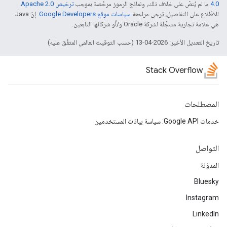
4.0‏
ما لم يُنصّ على خلاف ذلك، ونماذج الرموز مرخّصة بموجب
ترخيص Apache 2.0‏
.
للاطّلاع على التفاصيل، يُرجى مراجعة
سياسات موقع Google Developers‏
. إنّ Java
هي علامة تجارية مسجَّلة لشركة Oracle و/أو شركائها التابعين.
تاريخ التعديل الأخير: 2026-04-13 (حسب التوقيت العالمي المتفَّق عليه)
Stack Overflow
المصطلحات
خدمات Google API: سياسة بيانات المستخدمين
التواصل
المدوّنة
Bluesky
Instagram
LinkedIn