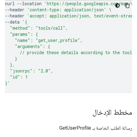
curl
--location
'https://people.googleapis.com/mcp/v1
--header
'content-type: application/json'
\
--header
'accept: application/json, text/event-stream
--data
'{
  "method": "tools/call",
  "params": {
    "name": "get_user_profile",
    "arguments": {
      // provide these details according to the tool 
    }
  },
  "jsonrpc": "2.0",
  "id": 1
}'
مخطط الإدخال
رسالة الطلب الخاصة بـ GetUserProfile