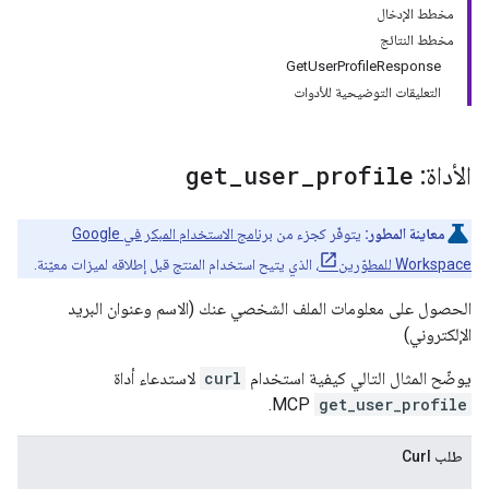
مخطط الإدخال
مخطط النتائج
GetUserProfileResponse
التعليقات التوضيحية للأدوات
الأداة:
profile
_
user
_
get
معاينة المطور:
يتوفّر كجزء من
برنامج الاستخدام المبكر في Google
Workspace للمطوّرين
، الذي يتيح استخدام المنتج قبل إطلاقه لميزات معيّنة.
الحصول على معلومات الملف الشخصي عنك (الاسم وعنوان البريد
الإلكتروني)
يوضّح المثال التالي كيفية استخدام
curl
لاستدعاء أداة
MCP.
get_user_profile
طلب Curl