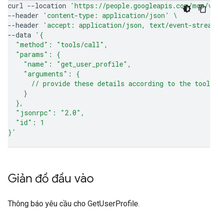
curl
--location
'https://people.googleapis.com/mcp/v1
--header
'content-type: application/json'
\
--header
'accept: application/json, text/event-stream
--data
'{
  "method": "tools/call",
  "params": {
    "name": "get_user_profile",
    "arguments": {
      // provide these details according to the tool 
    }
  },
  "jsonrpc": "2.0",
  "id": 1
}'
Giản đồ đầu vào
Thông báo yêu cầu cho GetUserProfile.