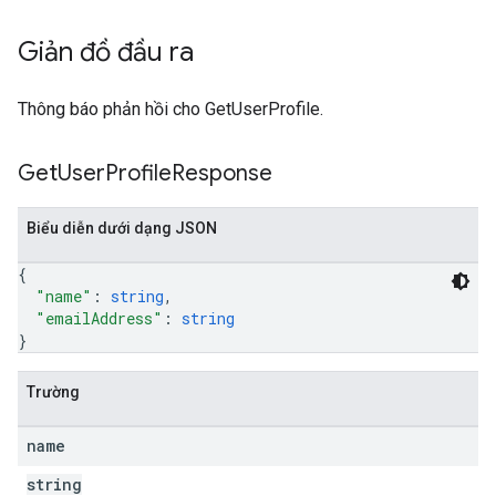
Giản đồ đầu ra
Thông báo phản hồi cho GetUserProfile.
Get
User
Profile
Response
Biểu diễn dưới dạng JSON
{
"name"
: 
string
,
"emailAddress"
: 
string
}
Trường
name
string