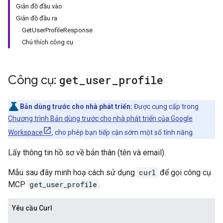
Giản đồ đầu vào
Giản đồ đầu ra
GetUserProfileResponse
Chú thích công cụ
Công cụ:
get
_
user
_
profile
Bản dùng trước cho nhà phát triển:
Được cung cấp trong
Chương trình Bản dùng trước cho nhà phát triển của Google
Workspace
, cho phép bạn tiếp cận sớm một số tính năng.
Lấy thông tin hồ sơ về bản thân (tên và email).
Mẫu sau đây minh hoạ cách sử dụng
curl
để gọi công cụ
MCP
get_user_profile
.
Yêu cầu Curl