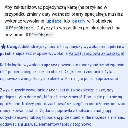
Aby zaktualizować pojedynczą kartę (na przykład w
przypadku zmiany daty ważności oferty specjalnej), musisz
wykonać wywołanie
update
lub
patch
w 1 obiekcie
OfferObject
. Dotyczy to wszystkich pól określonych na
poziomie
OfferObject
.
Uwaga:
dokładniejszy opis różnicy między wywołaniem
update
a
patch
znajdziesz w opisie wywołania
Patch (częściowa aktualizacja)
.
Każda logika wywołania
update
powinna rozpoczynać się od żądania
GET
pobierającego klasę lub obiekt. Dzięki temu zostanie użyta
najnowsza wersja klasy lub obiektu. Pominięte pola są opróżniane.
Zwykle użycie wywołania
patch
jest dużo bezpieczniejsze, gdy
podajesz tylko dane pól, które chcesz zmienić. Pominięte pola nie są
opróżniane. Należy jednak zachować szczególną ostrożność podczas
modyfikowania tablic. Żądania poprawki z tablicami zastępują
dotychczasową tablicę tą podaną przez Ciebie. Nie możesz zmieniać,
dodawać ani usuwać elementów tablicy stopniowo.