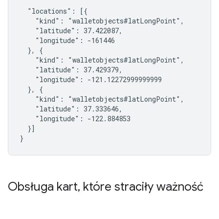
  "locations": [{

    "kind": "walletobjects#latLongPoint",

    "latitude": 37.422087,

    "longitude": -161446

  }, {

    "kind": "walletobjects#latLongPoint",

    "latitude": 37.429379,

    "longitude": -121.12272999999999

  }, {

    "kind": "walletobjects#latLongPoint",

    "latitude": 37.333646,

    "longitude": -122.884853

  }]

}
Obsługa kart
,
które straciły ważność