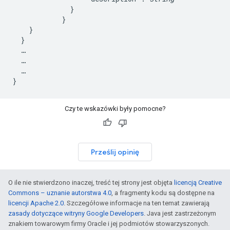
              }

            }

    }

  }

  …

  …

  …

Czy te wskazówki były pomocne?
Prześlij opinię
O ile nie stwierdzono inaczej, treść tej strony jest objęta
licencją Creative
Commons – uznanie autorstwa 4.0
, a fragmenty kodu są dostępne na
licencji Apache 2.0
. Szczegółowe informacje na ten temat zawierają
zasady dotyczące witryny Google Developers
. Java jest zastrzeżonym
znakiem towarowym firmy Oracle i jej podmiotów stowarzyszonych.