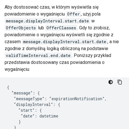
Aby dostosować czas, w którym wyświetla się
powiadomienie o wygaśnięciu
Offer
, użyj pola
message.displayInterval.start.date
w
OfferObjects
lub
OfferClasses
. Gdy to zrobisz,
powiadomienie o wygaśnięciu wyświetli się zgodnie z
czasem
message.displayInterval.start.date
, a nie
zgodnie z domyślną logiką obliczoną na podstawie
validTimeInterval.end.date
. Poniższy przykład
przedstawia dostosowany czas powiadomienia o
wygaśnięciu:
{

  “message”: {

   “messageType”: “expirationNotification”,

   “displayInterval”: {

     “start”: {

      “date”: datetime

     }

   }
