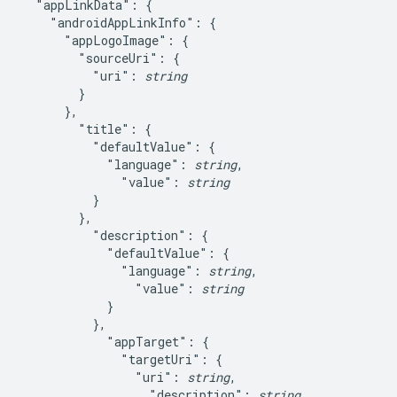
  "appLinkData": {

    "androidAppLinkInfo": {

      "appLogoImage": {

        "sourceUri": {

          "uri": 
string
        }

      },

        "title": {

          "defaultValue": {

            "language": 
string
,

              "value": 
string
          }

        },

          "description": {

            "defaultValue": {

              "language": 
string
,

                "value": 
string
            }

          },

            "appTarget": {

              "targetUri": {

                "uri": 
string
,

                  "description": 
string