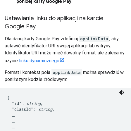
poniżej karty Google Pay
.
Ustawianie linku do aplikacji na karcie
Google Pay
Dla danej karty Google Pay zdefiniuj
appLinkData
, aby
ustawić identyfikator URI swojej aplikacji lub witryny.
Identyfikator URI może mieć dowolny format, ale zalecamy
użycie
linku dynamicznego
.
Format i kontekst pola
appLinkData
można sprawdzić w
poniższym kodzie źródłowym:
{

  "id": 
string
,

  "classId": 
string
,

  …

  …

  …
