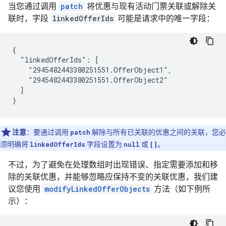
当您通过调用
patch
将优惠与现有活动门票关联或解除关
联时，字段
linkedOfferIds
可能是请求中的唯一字段：
{

  "linkedOfferIds": [

    "2945482443380251551.OfferObject1",

    "2945482443380251551.OfferObject2"

  ]

}
注意
：要通过调用
patch
解除与所有已关联的优惠之间的关联，您必
须明确将
linkedOfferIds
字段设置为
null
或
[]
。
不过，为了避免在处理数组时出现错误、指定需要添加和移
除的关联优惠，并能够忽略应保持不变的关联优惠，我们建
议您使用
modifyLinkedOfferObjects
方法（如下例所
示）：