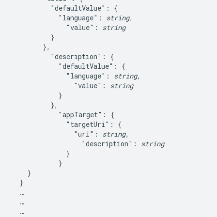
          "defaultValue": {

            "language": 
string
,

              "value": 
string
          }

        },

          "description": {

            "defaultValue": {

              "language": 
string
,

                "value": 
string
            }

          },

            "appTarget": {

              "targetUri": {

                "uri": 
string
,

                  "description": 
string
              }

            }

    }

  }

  …

  …

  …
