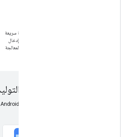
محسَّن للأجهزة الجوّالة
وتتم معالجة هذه الأدوات على الجهاز فقط. وتجعل هذه العملية سريعة
وتفتح قفل حالات الاستخدام في الوقت الفعلي، مثل معالجة إدخال
الكاميرا. وتعمل أيضًا في وضع عدم الاتصال ويمكن استخدامها لمعالجة
الصور والنصوص التي يجب أن تبقى على الجهاز.
بدء استخدام الذكاء الاصطناعي التوليدي على 
الاصطناعي التوليدي في ML Kit.