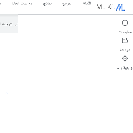
الأدلة
المرجع
نماذج
دراسات الحالة
م
ML Kit
تستخدم Google تكنولوجيا الذكاء الاصطناعي لترجمة المحتوى إلى لغتك المفضّلة، وقد تتضمّن بعض الأخطاء.
معلومات
دردشة
واجهة برمجة التطبيقات