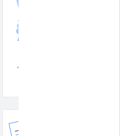
فحص الرمز الشريطي
امسح الرموز الشريطية ضوئيًا وعالجها. يدعم معظم التنسيقات
القياسية أحادية الأبعاد والثنائية الأبعاد.
البدء