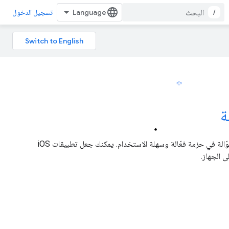
/
تسجيل الدخول
ة
توفّر حزمة ML Kit خبرة "تعلُّم الآلة" من Google لمطوّري برامج الأجهزة الجوّالة في حزمة فعّالة وسهلة الاستخدام. يمكنك جعل تطبيقات iOS