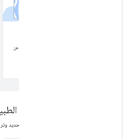
تصنيف الموضوع
جديد
افصل بين الأهداف (الأشخاص أو الحيوانات الأليفة أو الأشياء) عن
الخلفية في الصورة.
البدء
واجهات برمجة التطبيقات للّغات الطبي
واجهات برمجة تطبيقات لمعالجة اللغات الطبيعية بهدف تحديد وترجمة ما بين 58 لغة وتقديم اقترا