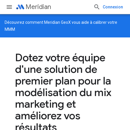
Meridian
Connexion
Découvrez comment
Meridian GeoX
vous aide à calibrer votre
MMM
Dotez votre équipe
d'une solution de
premier plan pour la
modélisation du mix
marketing et
améliorez vos
résultats