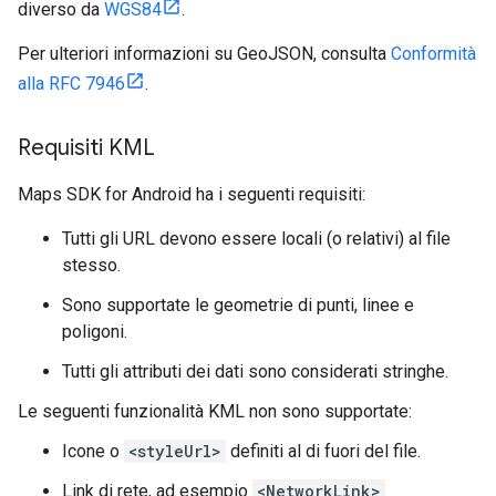
diverso da
WGS84
.
Per ulteriori informazioni su GeoJSON, consulta
Conformità
alla RFC 7946
.
Requisiti KML
Maps SDK for Android ha i seguenti requisiti:
Tutti gli URL devono essere locali (o relativi) al file
stesso.
Sono supportate le geometrie di punti, linee e
poligoni.
Tutti gli attributi dei dati sono considerati stringhe.
Le seguenti funzionalità KML non sono supportate:
Icone o
<styleUrl>
definiti al di fuori del file.
Link di rete, ad esempio
<NetworkLink>