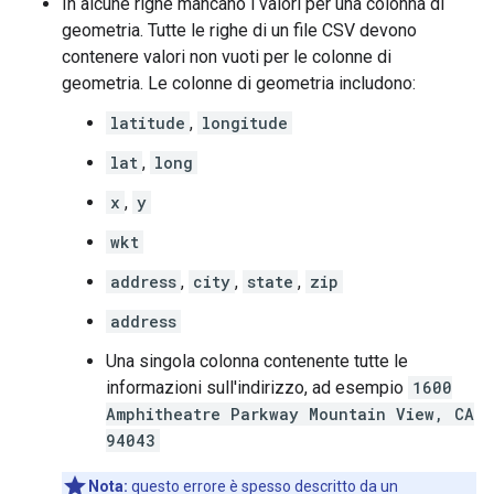
In alcune righe mancano i valori per una colonna di
geometria. Tutte le righe di un file CSV devono
contenere valori non vuoti per le colonne di
geometria. Le colonne di geometria includono:
latitude
,
longitude
lat
,
long
x
,
y
wkt
address
,
city
,
state
,
zip
address
Una singola colonna contenente tutte le
informazioni sull'indirizzo, ad esempio
1600
Amphitheatre Parkway Mountain View, CA
94043
Nota:
questo errore è spesso descritto da un