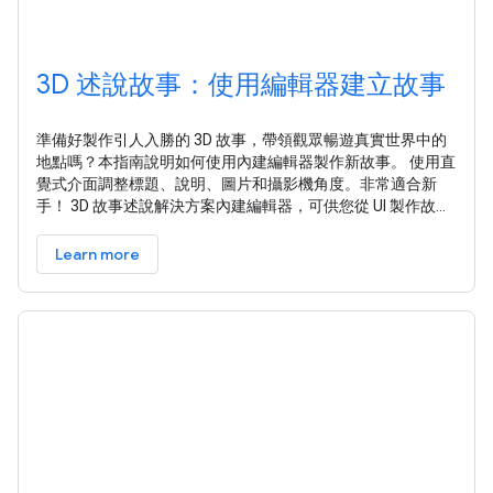
3D 述說故事：使用編輯器建立故事
準備好製作引人入勝的 3D 故事，帶領觀眾暢遊真實世界中的
地點嗎？本指南說明如何使用內建編輯器製作新故事。 使用直
覺式介面調整標題、說明、圖片和攝影機角度。非常適合新
手！ 3D 故事述說解決方案內建編輯器，可供您從 UI 製作故事
編輯器位於頁面左側，按一下這個小圖示即可開啟： 如要存取
編輯器，請前往代管的 3D Storytelling 管理應用程式 ，或從
Learn more
GitHub 下載並安裝自己的 Storytelling 執行個體。