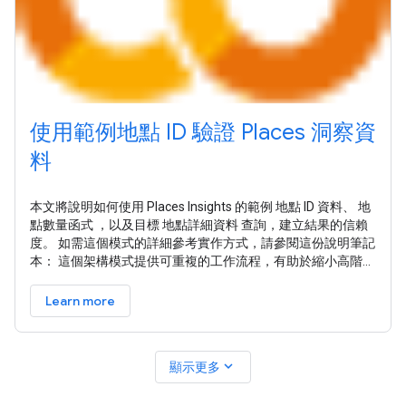
使用範例地點 ID 驗證 Places 洞察資
料
本文將說明如何使用 Places Insights 的範例 地點 ID 資料、 地
點數量函式 ，以及目標 地點詳細資料 查詢，建立結果的信賴
度。 如需這個模式的詳細參考實作方式，請參閱這份說明筆記
本： 這個架構模式提供可重複的工作流程，有助於縮小高階統
計分析與實際驗證之間的差距。結合 BigQuery 的規模和
Places API 的精確度，即可放心地驗證分析結果。這項功能特
Learn more
別適合用於選址、競爭對手分析和市場研究，因為在這些情況
下，資料的準確度至關重要。 這個模式的核心包含四個主要步
驟：
expand_more
顯示更多