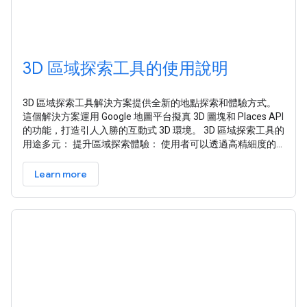
3D 區域探索工具的使用說明
3D 區域探索工具解決方案提供全新的地點探索和體驗方式。
這個解決方案運用 Google 地圖平台擬真 3D 圖塊和 Places API
的功能，打造引人入勝的互動式 3D 環境。 3D 區域探索工具的
用途多元： 提升區域探索體驗： 使用者可以透過高精細度的
視覺資訊，虛擬探索社區，深入瞭解當地特色和地標。 宣傳以
地點為基礎的敘事內容： 可納入搜尋點 (POI) 並提供豐富的說
Learn more
明，打造以敘事內容為主的體驗，向使用者介紹特定地點。 運
用 Google 地圖 3D 功能激發開發靈感： 這項功能展示了