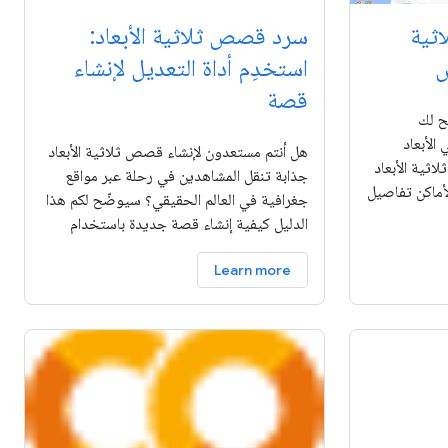
ثية
سرد قصص ثلاثية الأبعاد:
ص
استخدِم أداة التعديل لإنشاء
قصة
لّ يتيح لك
الأبعاد
هل أنتم مستعدون لإنشاء قصص ثلاثية الأبعاد
اثية الأبعاد
جذابة تنقل المشاهدين في رحلة عبر مواقع
بحث عن الأماكن تفاصيل
جغرافية في العالم الحقيقي؟ سيوضّح لكم هذا
ات الخاصة
الدليل كيفية إنشاء قصة جديدة باستخدام
المحرّر المضمّن. استخدِموا واجهتنا السهلة
Learn more
لضبط العناوين والأوصاف والصور وزوايا
الكاميرا.