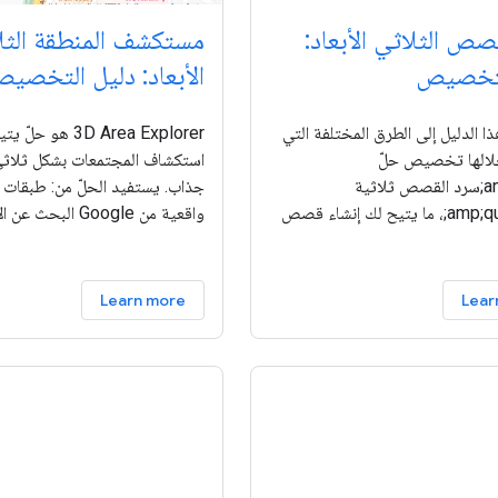
صص الثلاثي الأبعاد:
مستكشف المنطقة الثلا
لتخصيص
الأبعاد: دليل التخصي
 الدليل إلى الطرق المختلفة التي
‫3D Area Explorer هو ح
لالها تخصيص حلّ
استكشاف المجتمعات بشكل ثلاثي 
&amp;quot;سرد القصص ثلاثية
جذاب. يستفيد الحلّ من: طبقات ثل
الأبعاد&amp;quot;، ما يتيح لك إنشاء قصص
واقعية من Google ال
د إلى الموقع الجغرافي. يمكنك
المكان و واجهات برمجة التطبيق
رد القصص من خلال طريقتَين
بميزة &amp;quot;الإكمال
أولاً، يمكنك استخدام واجهة
التلقائي&amp;quot;. تفعيل يتميّز
Learn more
Lear