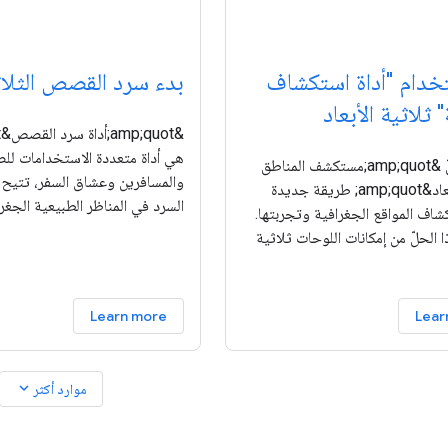
خدام "أداة استكشاف
بدء سرد القصص الثلاثي
 ثلاثية الأبعاد
هي أداة متعددة الاستخدامات لل
يمنحك حلّ &amp;quot;مستكشف المناطق
والمسافرين وعشاق السفر، تتيح 
الثلاثي الأبعاد&amp;quot; طريقة جديدة
السرد في المناظر الطبيعية الجغرا
كشاف المواقع الجغرافية وتجربتها.
هذه المنصة تجربة تفاعلية حيث
الحلّ من إمكانات اللوحات ثلاثية
القصص بالحياة باستخدام خرائط ثل
الأبعاد الواقعية في &amp;quot;منصة خرائط
واقعية من
Google&amp;quot; و واجهة برمجة
Learn more
Lear
expand_more
موارد أكثر