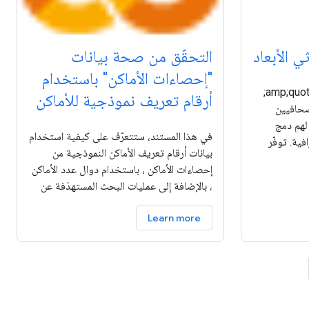
 الأبعاد
التحقّق من صحة بيانات
"إحصاءات الأماكن" باستخدام
&amp;quot;أداة سرد القصص&amp;quot;
أرقام تعريف نموذجية للأماكن
صحافيين
لهم دمج
في هذا المستند، ستتعرّف على كيفية استخدام
فية. توفّر
بيانات أرقام تعريف الأماكن النموذجية من
 تنبض
إحصاءات الأماكن ، باستخدام دوال عدد الأماكن
اثية الأبعاد
، بالإضافة إلى عمليات البحث المستهدَفة عن
تفاصيل المكان لتعزيز الثقة في نتائجك.
Learn more
للحصول على نموذج مرجعي مفصّل لتنفيذ هذا