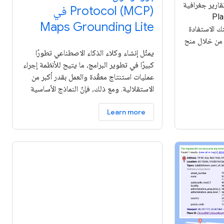
قارير جغرافية
Protocol (MCP) في
باستخدام Places
Maps Grounding Lite
يمكنك الاستفادة
 من خلال منح
ية الإجابة
يمثّل إنشاء وكلاء الذكاء الاصطناعي تطورًا
ذا الدليل
كبيرًا في تطوير البرامج، ما يتيح للأنظمة إجراء
عمليات استنتاج معقّدة والعمل بقدر أكبر من
الاستقلالية. ومع ذلك، فإنّ النماذج الأساسية
التي تشغّل هذه الأنظمة تكون مقيّدة بشكل
Learn more
طبيعي ببيانات التدريب الخاصة بها.