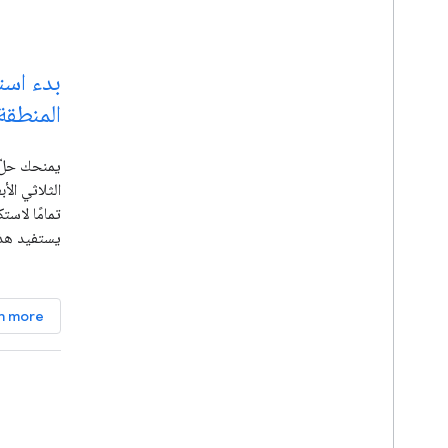
بدء است
المنطقة"
تمامًا لاست
يستفيد هذا 
التطبيقات Places
n more