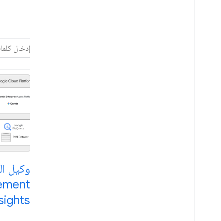
الفلترة حسب
حالة الاستخدام
اختيار الكل
تحسين العناوين
تمثيل البيانات بيانيًا
مراقبة وتتبُّع الأصول المتحرّكة
التوجيه والتنقّل بكفاءة
وكيل ال
فئة المنتج
ement
اختيار الكل
sights
المسارات