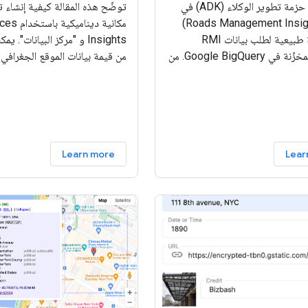
يوفّر وكيل حزمة تطوير الوكلاء (ADK) في
توضّح هذه المقالة كيفية إنشاء ت
Roads Management Insights (RMI)
مكانية ديناميكية 
واجهة بلغة طبيعية لطلب بيانات RMI
Insights و "مركز البيانات". 
وتحليلها المخزّنة في Google BigQuery. من
من قيمة بيانات الموقع الجغرافي
فادة من حزمة تطوير الوكلاء
أصحاب المصلحة غير الفنيين إمكان
(ADK) والنماذج اللغوية الكبيرة من Gemini،
عن أسئلتهم بأنفسهم. يوضّح لك ه
لوكيل
Learn more
Lear